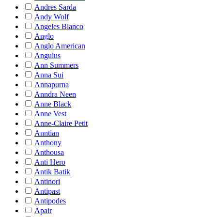
Andres Sarda
Andy Wolf
Angeles Blanco
Anglo
Anglo American
Angulus
Ann Summers
Anna Sui
Annapurna
Anndra Neen
Anne Black
Anne Vest
Anne-Claire Petit
Anntian
Anthony
Anthousa
Anti Hero
Antik Batik
Antinori
Antipast
Antipodes
Apair