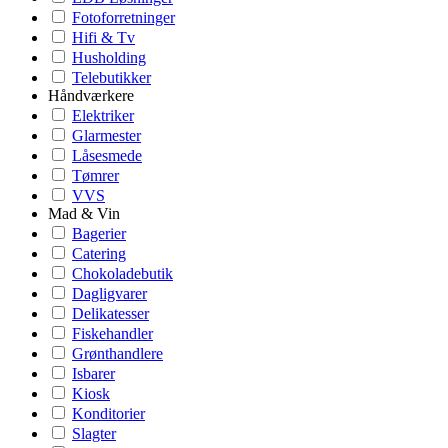
Fotoforretninger
Hifi & Tv
Husholding
Telebutikker
Håndværkere
Elektriker
Glarmester
Låsesmede
Tømrer
VVS
Mad & Vin
Bagerier
Catering
Chokoladebutik
Dagligvarer
Delikatesser
Fiskehandler
Grønthandlere
Isbarer
Kiosk
Konditorier
Slagter