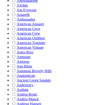
Altewaisaome
Alvilda
Am Eyewear
Amarelli
Ambassador
American Apparel
American Crew
American Crew
American Outfiters
American Tourister
American Vintage
Ames Bros
Ammann
Amoena
Ana Blum
Anastasia Beverly Hills
Anatomicals
Ancient Greek Sandals
Anderson's
Andiata
Andrea Brugi
Andrea Maack
Andreas Hansen