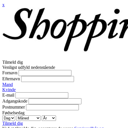
x
Tilmeld dig
Venligst udfyld nedenstående
Fornavn
Efternavn
Mand
Kvinde
E-mail
Adgangskode
Postnummer
Fødselsedag
Tilmeld dig