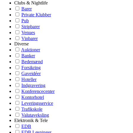
Clubs & Nightlife
Barer
Private Klubber
Pub
Stripbarer
Venues
Vinbarer
Diverse
Auktioner
Banker
Bedemænd
Forsikring
Gaveidéer
Hoteller
Indgravering
Konferencecenter
Kontorhotel
Leveringsservice
Trafikskole
Valutaveksling
Elektronik & Tele
EDB
EDB Løsninger