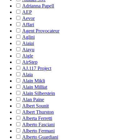
Adrianna Papell
AEP
Aevor
Affari
Agent Provocateur
Aglini
Aiaiai
Aiayu
Aigle
AirStep
AJ.117 Project
Alaia
Alain Mikli
Alain Milliat
Alain Silberstein
Alan Paine
Albert Sounit
Albert Thurston
Alberta Ferretti
Alberto Fasciani
Alberto Fermani
Alberto Guardiani