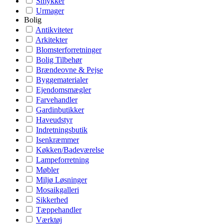
Smykker
Urmager
Bolig
Antikviteter
Arkitekter
Blomsterforretninger
Bolig Tilbehør
Brændeovne & Pejse
Byggematerialer
Ejendomsmægler
Farvehandler
Gardinbutikker
Haveudstyr
Indretningsbutik
Isenkræmmer
Køkken/Badeværelse
Lampeforretning
Møbler
Miljø Løsninger
Mosaikgalleri
Sikkerhed
Tæppehandler
Værktøj