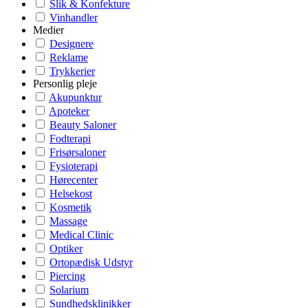
Slik & Konfekture
Vinhandler
Medier
Designere
Reklame
Trykkerier
Personlig pleje
Akupunktur
Apoteker
Beauty Saloner
Fodterapi
Frisørsaloner
Fysioterapi
Hørecenter
Helsekost
Kosmetik
Massage
Medical Clinic
Optiker
Ortopædisk Udstyr
Piercing
Solarium
Sundhedsklinikker