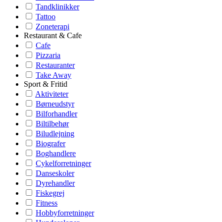
Tandklinikker
Tattoo
Zoneterapi
Restaurant & Cafe
Cafe
Pizzaria
Restauranter
Take Away
Sport & Fritid
Aktiviteter
Børneudstyr
Bilforhandler
Biltilbehør
Biludlejning
Biografer
Boghandlere
Cykelforretninger
Danseskoler
Dyrehandler
Fiskegrej
Fitness
Hobbyforretninger