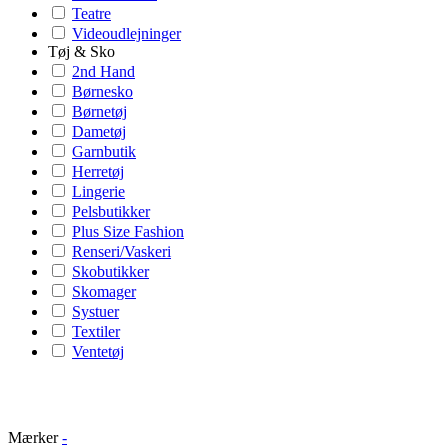
Teatre
Videoudlejninger
Tøj & Sko
2nd Hand
Børnesko
Børnetøj
Dametøj
Garnbutik
Herretøj
Lingerie
Pelsbutikker
Plus Size Fashion
Renseri/Vaskeri
Skobutikker
Skomager
Systuer
Textiler
Ventetøj
Mærker
-