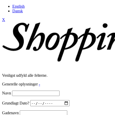
English
Dansk
X
Venligst udfyld alle felterne.
Generelle oplysninger
-
Navn
Grundlagt Dato?
Gadenavn