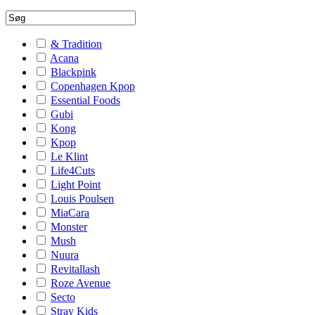
& Tradition
Acana
Blackpink
Copenhagen Kpop
Essential Foods
Gubi
Kong
Kpop
Le Klint
Life4Cuts
Light Point
Louis Poulsen
MiaCara
Monster
Mush
Nuura
Revitallash
Roze Avenue
Secto
Stray Kids