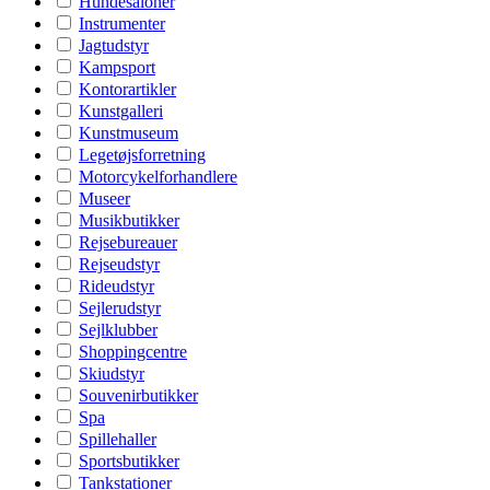
Hundesaloner
Instrumenter
Jagtudstyr
Kampsport
Kontorartikler
Kunstgalleri
Kunstmuseum
Legetøjsforretning
Motorcykelforhandlere
Museer
Musikbutikker
Rejsebureauer
Rejseudstyr
Rideudstyr
Sejlerudstyr
Sejlklubber
Shoppingcentre
Skiudstyr
Souvenirbutikker
Spa
Spillehaller
Sportsbutikker
Tankstationer