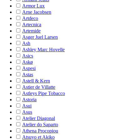
Armor Lux
Arne Jacobsen
Artdeco
Artecnica
Artemide
Asger Juel Larsen
Ash
Ashley Marc Hovelle
Asics
Askø
Aspesi
Astas
Astell & Kern
Astier de Villatte
Astleys Pipe Tobacco
Astoria
Asui
Asus
Atelier Diagonal
Atelier do Saparto
Athena Procopiou
Atsuyo et Akiko