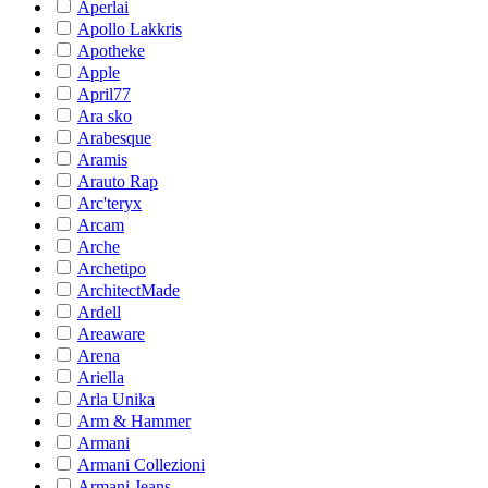
Aperlai
Apollo Lakkris
Apotheke
Apple
April77
Ara sko
Arabesque
Aramis
Arauto Rap
Arc'teryx
Arcam
Arche
Archetipo
ArchitectMade
Ardell
Areaware
Arena
Ariella
Arla Unika
Arm & Hammer
Armani
Armani Collezioni
Armani Jeans