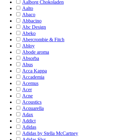
Aalborg Chokoladen
Aalto
Abaco
Abbacino
Abc Design
Abeko
Abercrombie & Fitch
Abloy
Abode aroma
Absorba
Abus
Acca Kappa
Accademia
Acemus
Acer
Acne
Acoustics
Acquarella
Adax
Addict
Adidas
Adidas by Stella McCartney
Adidas Slvr