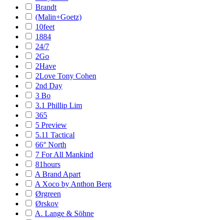
Brandt
(Malin+Goetz)
10feet
1884
24/7
2Go
2Have
2Love Tony Cohen
2nd Day
3 Bo
3.1 Phillip Lim
365
5 Preview
5.11 Tactical
66° North
7 For All Mankind
81hours
A Brand Apart
A Xoco by Anthon Berg
Ørgreen
Ørskov
A. Lange & Söhne