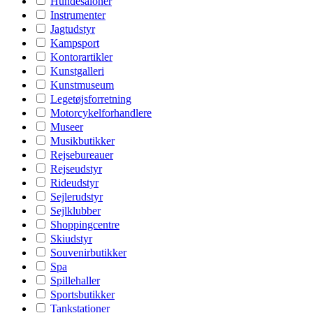
Hundesaloner
Instrumenter
Jagtudstyr
Kampsport
Kontorartikler
Kunstgalleri
Kunstmuseum
Legetøjsforretning
Motorcykelforhandlere
Museer
Musikbutikker
Rejsebureauer
Rejseudstyr
Rideudstyr
Sejlerudstyr
Sejlklubber
Shoppingcentre
Skiudstyr
Souvenirbutikker
Spa
Spillehaller
Sportsbutikker
Tankstationer