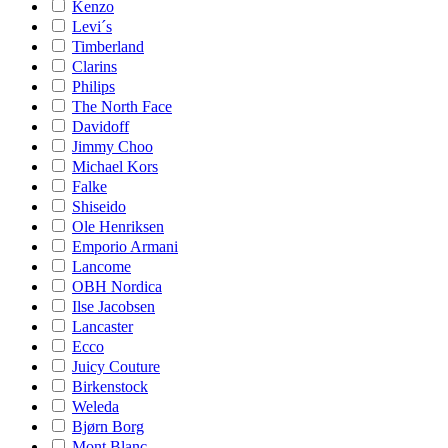
Kenzo
Levi´s
Timberland
Clarins
Philips
The North Face
Davidoff
Jimmy Choo
Michael Kors
Falke
Shiseido
Ole Henriksen
Emporio Armani
Lancome
OBH Nordica
Ilse Jacobsen
Lancaster
Ecco
Juicy Couture
Birkenstock
Weleda
Bjørn Borg
Mont Blanc