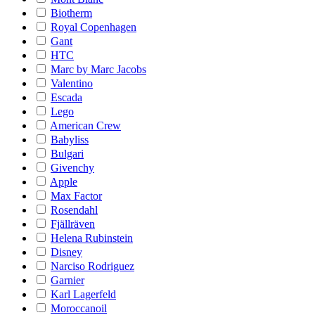
Biotherm
Royal Copenhagen
Gant
HTC
Marc by Marc Jacobs
Valentino
Escada
Lego
American Crew
Babyliss
Bulgari
Givenchy
Apple
Max Factor
Rosendahl
Fjällräven
Helena Rubinstein
Disney
Narciso Rodriguez
Garnier
Karl Lagerfeld
Moroccanoil