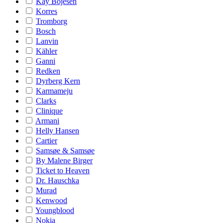
Kay Bojesen
Korres
Tromborg
Bosch
Lanvin
Kähler
Ganni
Redken
Dyrberg Kern
Karmameju
Clarks
Clinique
Armani
Helly Hansen
Cartier
Samsøe & Samsøe
By Malene Birger
Ticket to Heaven
Dr. Hauschka
Murad
Kenwood
Youngblood
Nokia