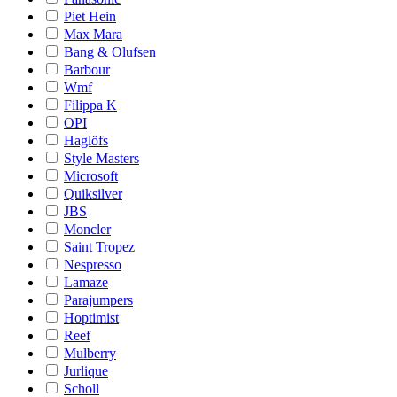
Piet Hein
Max Mara
Bang & Olufsen
Barbour
Wmf
Filippa K
OPI
Haglöfs
Style Masters
Microsoft
Quiksilver
JBS
Moncler
Saint Tropez
Nespresso
Lamaze
Parajumpers
Hoptimist
Reef
Mulberry
Jurlique
Scholl