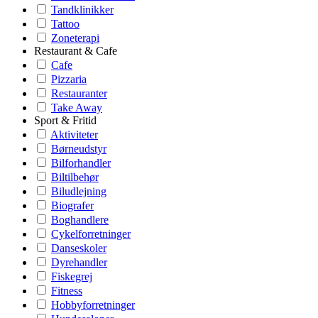
Tandklinikker
Tattoo
Zoneterapi
Restaurant & Cafe
Cafe
Pizzaria
Restauranter
Take Away
Sport & Fritid
Aktiviteter
Børneudstyr
Bilforhandler
Biltilbehør
Biludlejning
Biografer
Boghandlere
Cykelforretninger
Danseskoler
Dyrehandler
Fiskegrej
Fitness
Hobbyforretninger