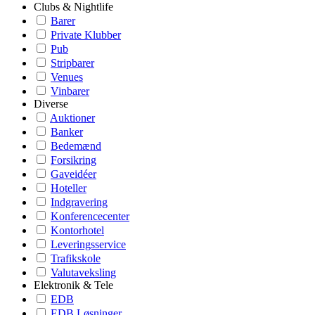
Clubs & Nightlife
Barer
Private Klubber
Pub
Stripbarer
Venues
Vinbarer
Diverse
Auktioner
Banker
Bedemænd
Forsikring
Gaveidéer
Hoteller
Indgravering
Konferencecenter
Kontorhotel
Leveringsservice
Trafikskole
Valutaveksling
Elektronik & Tele
EDB
EDB Løsninger