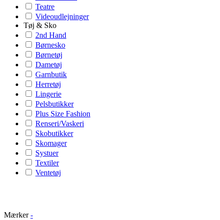
Teatre
Videoudlejninger
Tøj & Sko
2nd Hand
Børnesko
Børnetøj
Dametøj
Garnbutik
Herretøj
Lingerie
Pelsbutikker
Plus Size Fashion
Renseri/Vaskeri
Skobutikker
Skomager
Systuer
Textiler
Ventetøj
Mærker
-