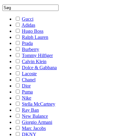
Gucci
Adidas
Hugo Boss
Ralph Lauren
Prada
Burberry
Tommy Hilfiger
Calvin Klein
Dolce & Gabbana
Lacoste
Chanel
Dior
Puma
Nike
Stella McCartney
Ray Ban
New Balance
Giorgio Armani
Marc Jacobs
DKNY