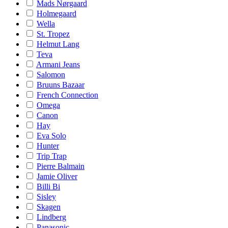
Mads Nørgaard
Holmegaard
Wella
St. Tropez
Helmut Lang
Teva
Armani Jeans
Salomon
Bruuns Bazaar
French Connection
Omega
Canon
Hay
Eva Solo
Hunter
Trip Trap
Pierre Balmain
Jamie Oliver
Billi Bi
Sisley
Skagen
Lindberg
Panasonic