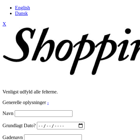
English
Dansk
X
Venligst udfyld alle felterne.
Generelle oplysninger
-
Navn
Grundlagt Dato?
Gadenavn