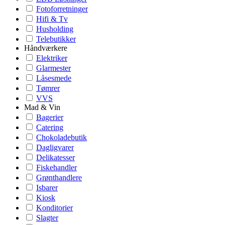
Fotoforretninger
Hifi & Tv
Husholding
Telebutikker
Håndværkere
Elektriker
Glarmester
Låsesmede
Tømrer
VVS
Mad & Vin
Bagerier
Catering
Chokoladebutik
Dagligvarer
Delikatesser
Fiskehandler
Grønthandlere
Isbarer
Kiosk
Konditorier
Slagter