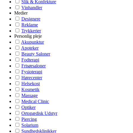
Slik & Konfekture
Vinhandler
Medier
Designere
Reklame
Trykkerier
Personlig pleje
Akupunktur
Apoteker
Beauty Saloner
Fodterapi
Frisørsaloner
Fysioterapi
Hørecenter
Helsekost
Kosmetik
Massage
Medical Clinic
Optiker
Ortopædisk Udstyr
Piercing
Solarium
Sundhedsklinikker