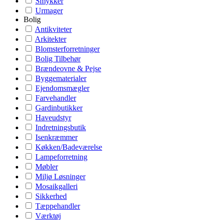
Smykker
Urmager
Bolig
Antikviteter
Arkitekter
Blomsterforretninger
Bolig Tilbehør
Brændeovne & Pejse
Byggematerialer
Ejendomsmægler
Farvehandler
Gardinbutikker
Haveudstyr
Indretningsbutik
Isenkræmmer
Køkken/Badeværelse
Lampeforretning
Møbler
Miljø Løsninger
Mosaikgalleri
Sikkerhed
Tæppehandler
Værktøj