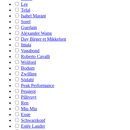
Lee
Tefal
Isabel Marant
Sorel
Guerlain
Alexander Wang
Day Birger et Mikkelsen
Iittala
Vagabond
Roberto Cavalli
Wolford
Bodum
Zwilling
Södahl
Peak Performance
Peugeot
Pillivuyt
Ren
Miu Miu
Essie
Schwarzkopf
Estée Lauder