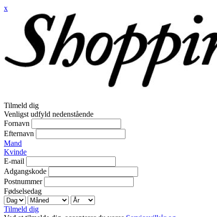
x
Tilmeld dig
Venligst udfyld nedenstående
Fornavn
Efternavn
Mand
Kvinde
E-mail
Adgangskode
Postnummer
Fødselsedag
Tilmeld dig