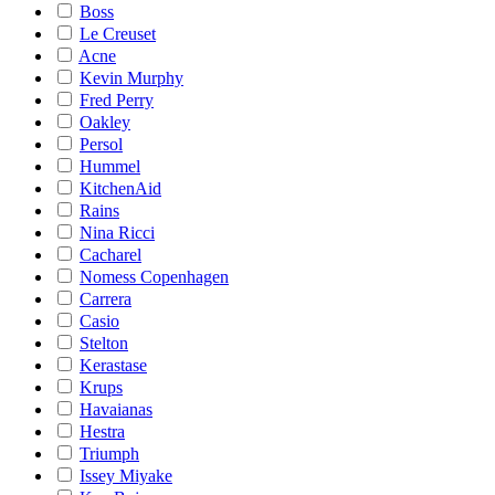
Boss
Le Creuset
Acne
Kevin Murphy
Fred Perry
Oakley
Persol
Hummel
KitchenAid
Rains
Nina Ricci
Cacharel
Nomess Copenhagen
Carrera
Casio
Stelton
Kerastase
Krups
Havaianas
Hestra
Triumph
Issey Miyake