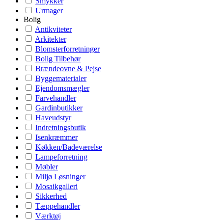
Smykker
Urmager
Bolig
Antikviteter
Arkitekter
Blomsterforretninger
Bolig Tilbehør
Brændeovne & Pejse
Byggematerialer
Ejendomsmægler
Farvehandler
Gardinbutikker
Haveudstyr
Indretningsbutik
Isenkræmmer
Køkken/Badeværelse
Lampeforretning
Møbler
Miljø Løsninger
Mosaikgalleri
Sikkerhed
Tæppehandler
Værktøj