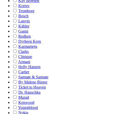
Kay Bojesen
Korres
Tromborg
Bosch
Lanvin
Kähler
Ganni
Redken
Dyrberg Kern
Karmameju
Clarks
Clinique
Armani
Helly Hansen
Cartier
Samsøe & Samsøe
By Malene Birger
Ticket to Heaven
Dr. Hauschka
Murad
Kenwood
Youngblood
Nokia