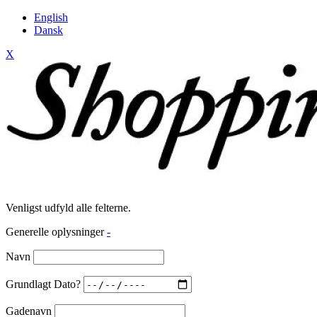
English
Dansk
X
Venligst udfyld alle felterne.
Generelle oplysninger
-
Navn
Grundlagt Dato?
Gadenavn