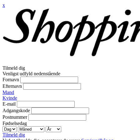
x
Tilmeld dig
Venligst udfyld nedenstående
Fornavn
Efternavn
Mand
Kvinde
E-mail
Adgangskode
Postnummer
Fødselsedag
Tilmeld dig