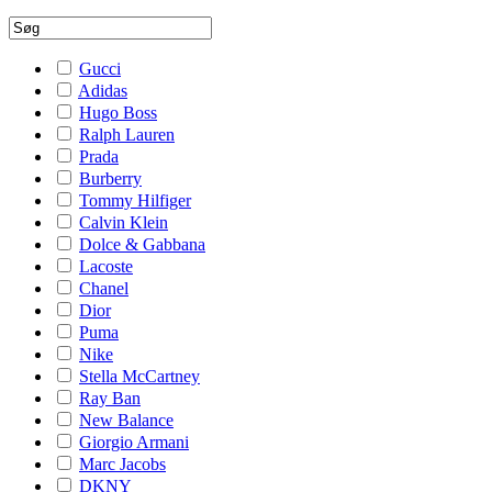
Gucci
Adidas
Hugo Boss
Ralph Lauren
Prada
Burberry
Tommy Hilfiger
Calvin Klein
Dolce & Gabbana
Lacoste
Chanel
Dior
Puma
Nike
Stella McCartney
Ray Ban
New Balance
Giorgio Armani
Marc Jacobs
DKNY