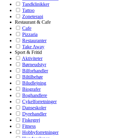
Tandklinikker
Tattoo
Zoneterapi
Restaurant & Cafe
Cafe
Pizzaria
Restauranter
Take Away
Sport & Fritid
Aktiviteter
Børneudstyr
Bilforhandler
Biltilbehør
Biludlejning
Biografer
Boghandlere
Cykelforretninger
Danseskoler
Dyrehandler
Fiskegrej
Fitness
Hobbyforretninger