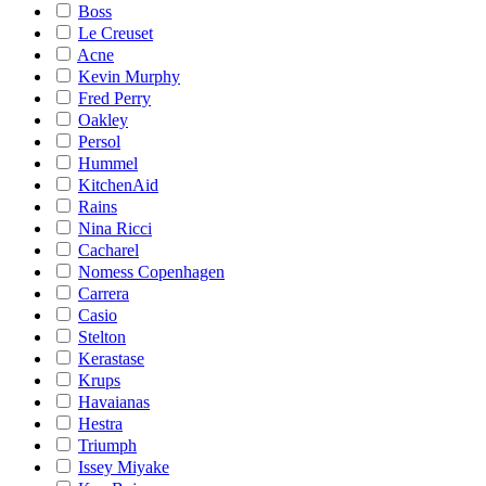
Boss
Le Creuset
Acne
Kevin Murphy
Fred Perry
Oakley
Persol
Hummel
KitchenAid
Rains
Nina Ricci
Cacharel
Nomess Copenhagen
Carrera
Casio
Stelton
Kerastase
Krups
Havaianas
Hestra
Triumph
Issey Miyake