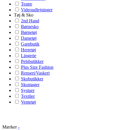
Teatre
Videoudlejninger
Tøj & Sko
2nd Hand
Børnesko
Børnetøj
Dametøj
Garnbutik
Herretøj
Lingerie
Pelsbutikker
Plus Size Fashion
Renseri/Vaskeri
Skobutikker
Skomager
Systuer
Textiler
Ventetøj
Mærker
-