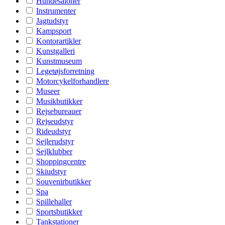
Hundesaloner
Instrumenter
Jagtudstyr
Kampsport
Kontorartikler
Kunstgalleri
Kunstmuseum
Legetøjsforretning
Motorcykelforhandlere
Museer
Musikbutikker
Rejsebureauer
Rejseudstyr
Rideudstyr
Sejlerudstyr
Sejlklubber
Shoppingcentre
Skiudstyr
Souvenirbutikker
Spa
Spillehaller
Sportsbutikker
Tankstationer