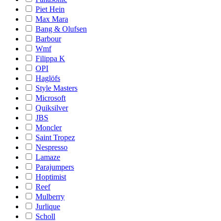
Piet Hein
Max Mara
Bang & Olufsen
Barbour
Wmf
Filippa K
OPI
Haglöfs
Style Masters
Microsoft
Quiksilver
JBS
Moncler
Saint Tropez
Nespresso
Lamaze
Parajumpers
Hoptimist
Reef
Mulberry
Jurlique
Scholl