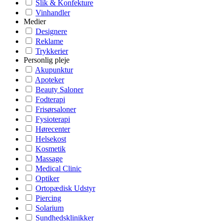
Slik & Konfekture
Vinhandler
Medier
Designere
Reklame
Trykkerier
Personlig pleje
Akupunktur
Apoteker
Beauty Saloner
Fodterapi
Frisørsaloner
Fysioterapi
Hørecenter
Helsekost
Kosmetik
Massage
Medical Clinic
Optiker
Ortopædisk Udstyr
Piercing
Solarium
Sundhedsklinikker