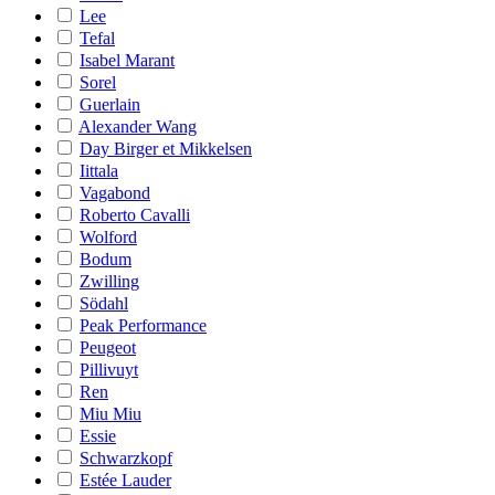
Lee
Tefal
Isabel Marant
Sorel
Guerlain
Alexander Wang
Day Birger et Mikkelsen
Iittala
Vagabond
Roberto Cavalli
Wolford
Bodum
Zwilling
Södahl
Peak Performance
Peugeot
Pillivuyt
Ren
Miu Miu
Essie
Schwarzkopf
Estée Lauder