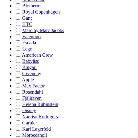
Biotherm
Royal Copenhagen
Gant
HTC
Marc by Marc Jacobs
Valentino
Escada
Lego
American Crew
Babyliss
Bulgari
Givenchy
Apple
Max Factor
Rosendahl
Fjällräven
Helena Rubinstein
Disney
Narciso Rodriguez
Garnier
Karl Lagerfeld
Moroccanoil