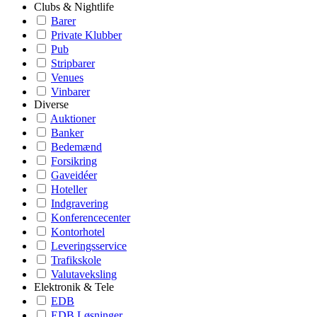
Clubs & Nightlife
Barer
Private Klubber
Pub
Stripbarer
Venues
Vinbarer
Diverse
Auktioner
Banker
Bedemænd
Forsikring
Gaveidéer
Hoteller
Indgravering
Konferencecenter
Kontorhotel
Leveringsservice
Trafikskole
Valutaveksling
Elektronik & Tele
EDB
EDB Løsninger