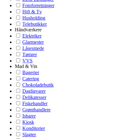
Fotoforretninger
Hifi & Tv
Husholding
Telebutikker
Håndværkere
Elektriker
Glarmester
Låsesmede
Tømrer
VVS
Mad & Vin
Bagerier
Catering
Chokoladebutik
Dagligvarer
Delikatesser
Fiskehandler
Grønthandlere
Isbarer
Kiosk
Konditorier
Slagter