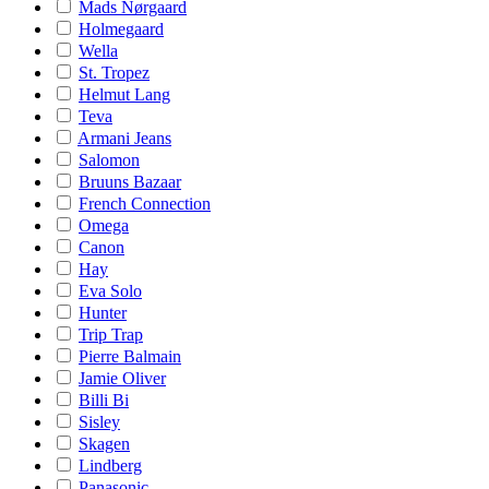
Mads Nørgaard
Holmegaard
Wella
St. Tropez
Helmut Lang
Teva
Armani Jeans
Salomon
Bruuns Bazaar
French Connection
Omega
Canon
Hay
Eva Solo
Hunter
Trip Trap
Pierre Balmain
Jamie Oliver
Billi Bi
Sisley
Skagen
Lindberg
Panasonic