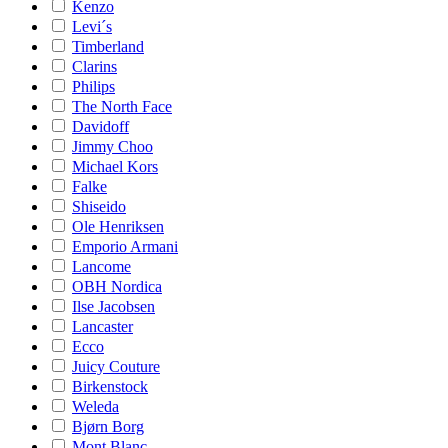
Kenzo
Levi´s
Timberland
Clarins
Philips
The North Face
Davidoff
Jimmy Choo
Michael Kors
Falke
Shiseido
Ole Henriksen
Emporio Armani
Lancome
OBH Nordica
Ilse Jacobsen
Lancaster
Ecco
Juicy Couture
Birkenstock
Weleda
Bjørn Borg
Mont Blanc