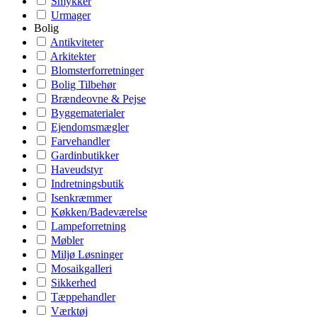
Smykker
Urmager
Bolig
Antikviteter
Arkitekter
Blomsterforretninger
Bolig Tilbehør
Brændeovne & Pejse
Byggematerialer
Ejendomsmægler
Farvehandler
Gardinbutikker
Haveudstyr
Indretningsbutik
Isenkræmmer
Køkken/Badeværelse
Lampeforretning
Møbler
Miljø Løsninger
Mosaikgalleri
Sikkerhed
Tæppehandler
Værktøj