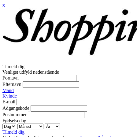
x
Tilmeld dig
Venligst udfyld nedenstående
Fornavn
Efternavn
Mand
Kvinde
E-mail
Adgangskode
Postnummer
Fødselsedag
Tilmeld dig