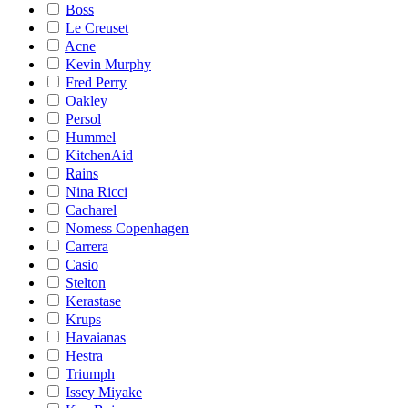
Boss
Le Creuset
Acne
Kevin Murphy
Fred Perry
Oakley
Persol
Hummel
KitchenAid
Rains
Nina Ricci
Cacharel
Nomess Copenhagen
Carrera
Casio
Stelton
Kerastase
Krups
Havaianas
Hestra
Triumph
Issey Miyake