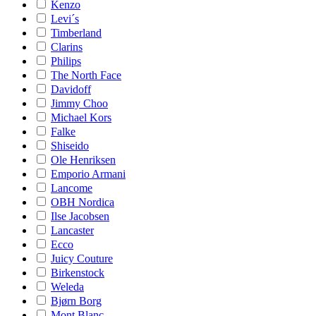
Kenzo
Levi´s
Timberland
Clarins
Philips
The North Face
Davidoff
Jimmy Choo
Michael Kors
Falke
Shiseido
Ole Henriksen
Emporio Armani
Lancome
OBH Nordica
Ilse Jacobsen
Lancaster
Ecco
Juicy Couture
Birkenstock
Weleda
Bjørn Borg
Mont Blanc