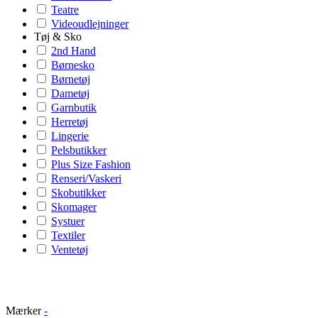
Teatre
Videoudlejninger
Tøj & Sko
2nd Hand
Børnesko
Børnetøj
Dametøj
Garnbutik
Herretøj
Lingerie
Pelsbutikker
Plus Size Fashion
Renseri/Vaskeri
Skobutikker
Skomager
Systuer
Textiler
Ventetøj
Mærker
-