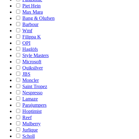
Piet Hein
Max Mara
Bang & Olufsen
Barbour
Wmf
Filippa K
OPI
Haglöfs
Style Masters
Microsoft
Quiksilver
JBS
Moncler
Saint Tropez
Nespresso
Lamaze
Parajumpers
Hoptimist
Reef
Mulberry
Jurlique
Scholl