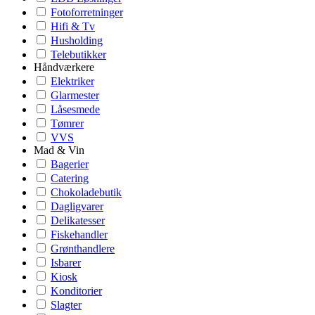
Fotoforretninger
Hifi & Tv
Husholding
Telebutikker
Håndværkere
Elektriker
Glarmester
Låsesmede
Tømrer
VVS
Mad & Vin
Bagerier
Catering
Chokoladebutik
Dagligvarer
Delikatesser
Fiskehandler
Grønthandlere
Isbarer
Kiosk
Konditorier
Slagter