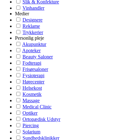
Slik & Konfekture
Vinhandler
Medier
Designere
Reklame
Trykkerier
Personlig pleje
Akupunktur
Apoteker
Beauty Saloner
Fodterapi
Frisørsaloner
Fysioterapi
Hørecenter
Helsekost
Kosmetik
Massage
Medical Clinic
Optiker
Ortopædisk Udstyr
Piercing
Solarium
Sundhedsklinikker