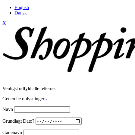
English
Dansk
X
Venligst udfyld alle felterne.
Generelle oplysninger
-
Navn
Grundlagt Dato?
Gadenavn