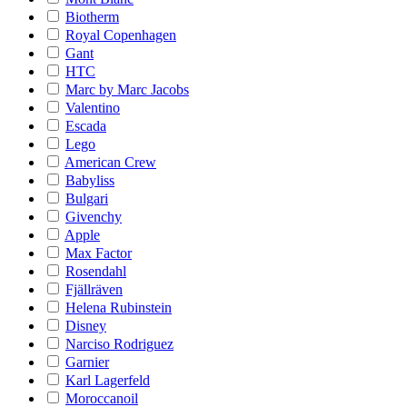
Biotherm
Royal Copenhagen
Gant
HTC
Marc by Marc Jacobs
Valentino
Escada
Lego
American Crew
Babyliss
Bulgari
Givenchy
Apple
Max Factor
Rosendahl
Fjällräven
Helena Rubinstein
Disney
Narciso Rodriguez
Garnier
Karl Lagerfeld
Moroccanoil