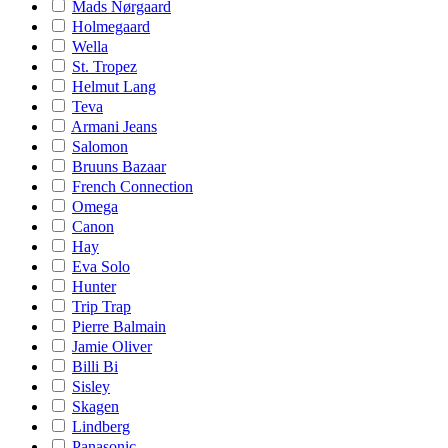
Mads Nørgaard
Holmegaard
Wella
St. Tropez
Helmut Lang
Teva
Armani Jeans
Salomon
Bruuns Bazaar
French Connection
Omega
Canon
Hay
Eva Solo
Hunter
Trip Trap
Pierre Balmain
Jamie Oliver
Billi Bi
Sisley
Skagen
Lindberg
Panasonic