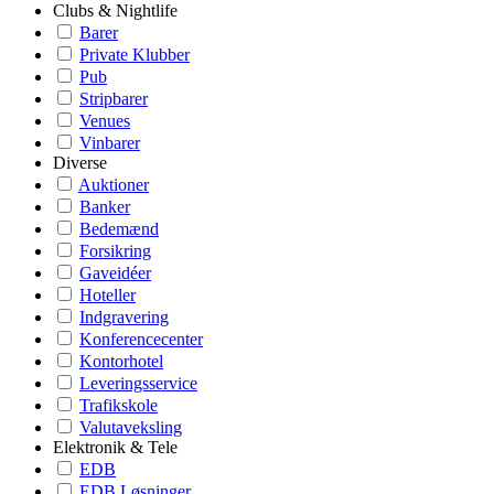
Clubs & Nightlife
Barer
Private Klubber
Pub
Stripbarer
Venues
Vinbarer
Diverse
Auktioner
Banker
Bedemænd
Forsikring
Gaveidéer
Hoteller
Indgravering
Konferencecenter
Kontorhotel
Leveringsservice
Trafikskole
Valutaveksling
Elektronik & Tele
EDB
EDB Løsninger