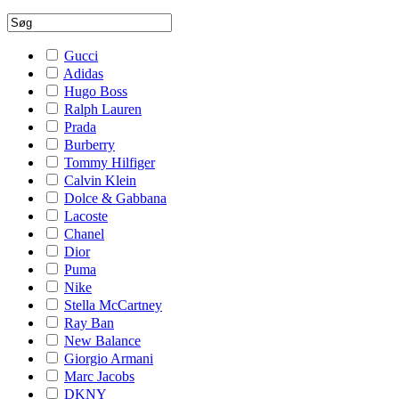
Gucci
Adidas
Hugo Boss
Ralph Lauren
Prada
Burberry
Tommy Hilfiger
Calvin Klein
Dolce & Gabbana
Lacoste
Chanel
Dior
Puma
Nike
Stella McCartney
Ray Ban
New Balance
Giorgio Armani
Marc Jacobs
DKNY