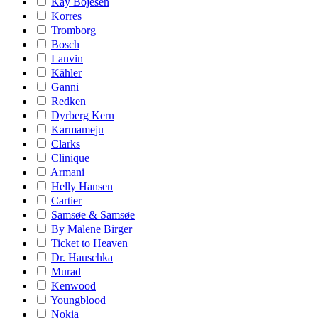
Kay Bojesen
Korres
Tromborg
Bosch
Lanvin
Kähler
Ganni
Redken
Dyrberg Kern
Karmameju
Clarks
Clinique
Armani
Helly Hansen
Cartier
Samsøe & Samsøe
By Malene Birger
Ticket to Heaven
Dr. Hauschka
Murad
Kenwood
Youngblood
Nokia