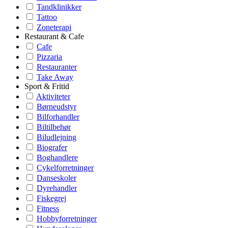
Tandklinikker
Tattoo
Zoneterapi
Restaurant & Cafe
Cafe
Pizzaria
Restauranter
Take Away
Sport & Fritid
Aktiviteter
Børneudstyr
Bilforhandler
Biltilbehør
Biludlejning
Biografer
Boghandlere
Cykelforretninger
Danseskoler
Dyrehandler
Fiskegrej
Fitness
Hobbyforretninger