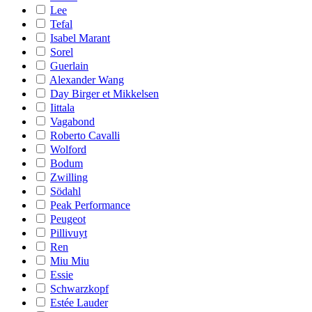
Lee
Tefal
Isabel Marant
Sorel
Guerlain
Alexander Wang
Day Birger et Mikkelsen
Iittala
Vagabond
Roberto Cavalli
Wolford
Bodum
Zwilling
Södahl
Peak Performance
Peugeot
Pillivuyt
Ren
Miu Miu
Essie
Schwarzkopf
Estée Lauder