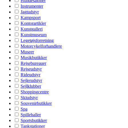
Hundesaloner
Instrumenter
Jagtudstyr
Kampsport
Kontorartikler
Kunstgalleri
Kunstmuseum
Legetøjsforretning
Motorcykelforhandlere
Museer
Musikbutikker
Rejsebureauer
Rejseudstyr
Rideudstyr
Sejlerudstyr
Sejlklubber
Shoppingcentre
Skiudstyr
Souvenirbutikker
Spa
Spillehaller
Sportsbutikker
Tankstationer