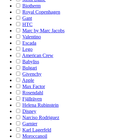
Biotherm
Royal Copenhagen
Gant
HTC
Marc by Marc Jacobs
Valentino
Escada
Lego
American Crew
Babyliss
Bulgari
Givenchy
Apple
Max Factor
Rosendahl
Fjällräven
Helena Rubinstein
Disney
Narciso Rodriguez
Garnier
Karl Lagerfeld
Moroccanoil