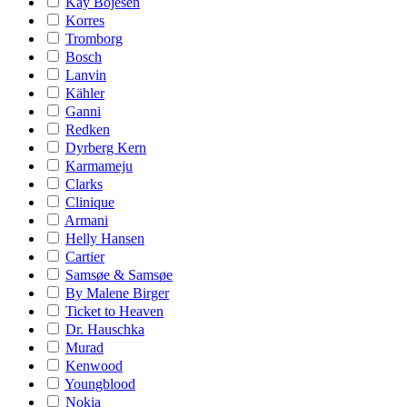
Kay Bojesen
Korres
Tromborg
Bosch
Lanvin
Kähler
Ganni
Redken
Dyrberg Kern
Karmameju
Clarks
Clinique
Armani
Helly Hansen
Cartier
Samsøe & Samsøe
By Malene Birger
Ticket to Heaven
Dr. Hauschka
Murad
Kenwood
Youngblood
Nokia