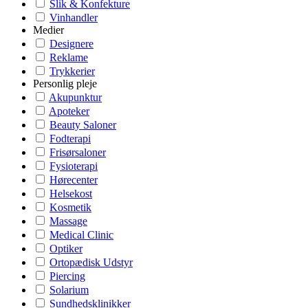
Slik & Konfekture
Vinhandler
Medier
Designere
Reklame
Trykkerier
Personlig pleje
Akupunktur
Apoteker
Beauty Saloner
Fodterapi
Frisørsaloner
Fysioterapi
Hørecenter
Helsekost
Kosmetik
Massage
Medical Clinic
Optiker
Ortopædisk Udstyr
Piercing
Solarium
Sundhedsklinikker