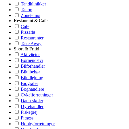
Tandklinikker
Tattoo
Zoneterapi
Restaurant & Cafe
Cafe
Pizzaria
Restauranter
Take Away
Sport & Fritid
Aktiviteter
Børneudstyr
Bilforhandler
Biltilbehør
Biludlejning
Biografer
Boghandlere
Cykelforretninger
Danseskoler
Dyrehandler
Fiskegrej
Fitness
Hobbyforretninger