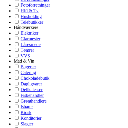
Fotoforretninger
Hifi & Tv
Husholding
Telebutikker
Håndværkere
Elektriker
Glarmester
Låsesmede
Tømrer
VVS
Mad & Vin
Bagerier
Catering
Chokoladebutik
Dagligvarer
Delikatesser
Fiskehandler
Grønthandlere
Isbarer
Kiosk
Konditorier
Slagter