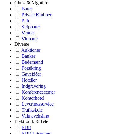
Clubs & Nightlife
Barer
Private Klubber
Pub
Stripbarer
Venues
Vinbarer
Diverse
Auktioner
Banker
Bedemænd
Forsikring
Gaveidéer
Hoteller
Indgravering
Konferencecenter
Kontorhotel
Leveringsservice
Trafikskole
Valutaveksling
Elektronik & Tele
EDB
EDB Løsninger