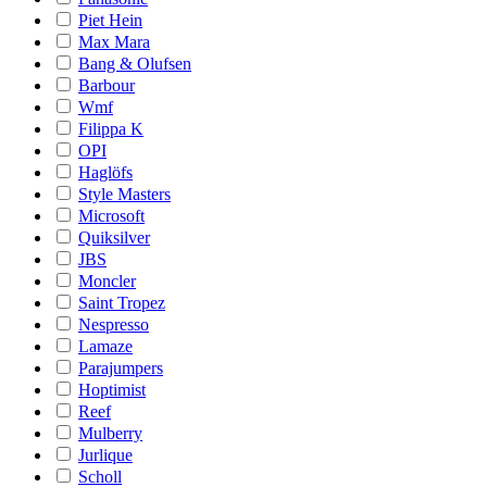
Piet Hein
Max Mara
Bang & Olufsen
Barbour
Wmf
Filippa K
OPI
Haglöfs
Style Masters
Microsoft
Quiksilver
JBS
Moncler
Saint Tropez
Nespresso
Lamaze
Parajumpers
Hoptimist
Reef
Mulberry
Jurlique
Scholl