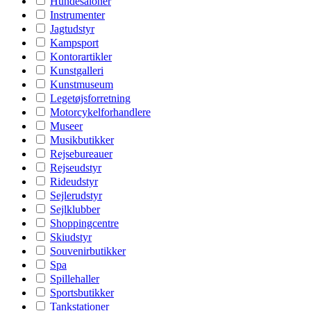
Hundesaloner
Instrumenter
Jagtudstyr
Kampsport
Kontorartikler
Kunstgalleri
Kunstmuseum
Legetøjsforretning
Motorcykelforhandlere
Museer
Musikbutikker
Rejsebureauer
Rejseudstyr
Rideudstyr
Sejlerudstyr
Sejlklubber
Shoppingcentre
Skiudstyr
Souvenirbutikker
Spa
Spillehaller
Sportsbutikker
Tankstationer