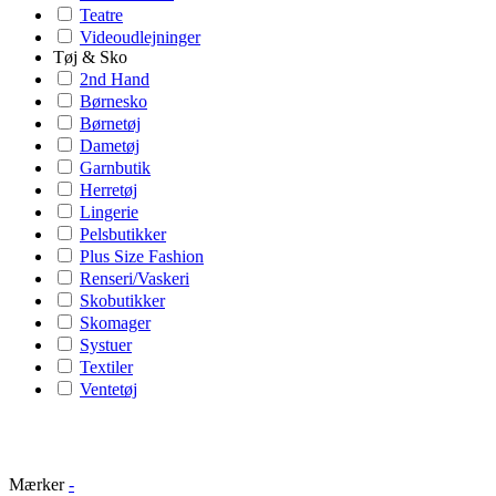
Teatre
Videoudlejninger
Tøj & Sko
2nd Hand
Børnesko
Børnetøj
Dametøj
Garnbutik
Herretøj
Lingerie
Pelsbutikker
Plus Size Fashion
Renseri/Vaskeri
Skobutikker
Skomager
Systuer
Textiler
Ventetøj
Mærker
-