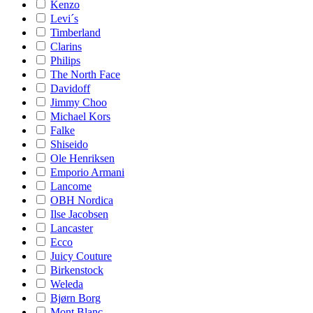
Kenzo
Levi´s
Timberland
Clarins
Philips
The North Face
Davidoff
Jimmy Choo
Michael Kors
Falke
Shiseido
Ole Henriksen
Emporio Armani
Lancome
OBH Nordica
Ilse Jacobsen
Lancaster
Ecco
Juicy Couture
Birkenstock
Weleda
Bjørn Borg
Mont Blanc