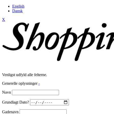
English
Dansk
X
Venligst udfyld alle felterne.
Generelle oplysninger
-
Navn
Grundlagt Dato?
Gadenavn