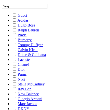
Gucci
Adidas
Hugo Boss
Ralph Lauren
Prada
Burberry
Tommy Hilfiger
Calvin Klein
Dolce & Gabbana
Lacoste
Chanel
Dior
Puma
Nike
Stella McCartney
Ray Ban
New Balance
Giorgio Armani
Marc Jacobs
DKNY