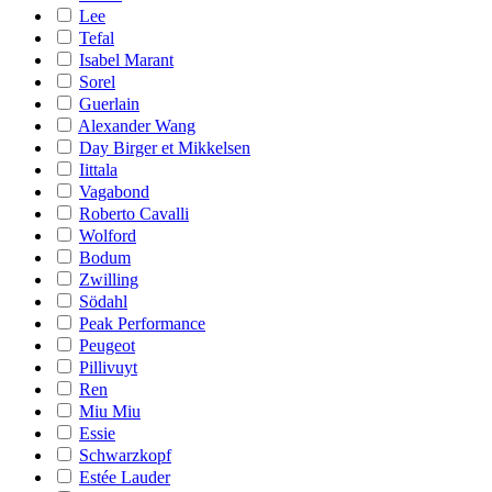
Lee
Tefal
Isabel Marant
Sorel
Guerlain
Alexander Wang
Day Birger et Mikkelsen
Iittala
Vagabond
Roberto Cavalli
Wolford
Bodum
Zwilling
Södahl
Peak Performance
Peugeot
Pillivuyt
Ren
Miu Miu
Essie
Schwarzkopf
Estée Lauder