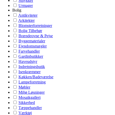
Smykker
Urmager
Bolig
Antikviteter
Arkitekter
Blomsterforretninger
Bolig Tilbehør
Brændeovne & Pejse
Byggematerialer
Ejendomsmægler
Farvehandler
Gardinbutikker
Haveudstyr
Indretningsbutik
Isenkræmmer
Køkken/Badeværelse
Lampeforretning
Møbler
Miljø Løsninger
Mosaikgalleri
Sikkerhed
Tæppehandler
Værktøj