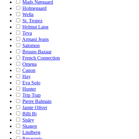
Mads Nørgaard
Holmegaard
Wella
St. Tropez
Helmut Lang
Teva
Armani Jeans
Salomon
Bruuns Bazaar
French Connection
Omega
Canon
Hay
Eva Solo
Hunter
Trip Trap
Pierre Balmain
Jamie Oliver
Billi Bi
Sisley
Skagen
Lindberg
Panasonic