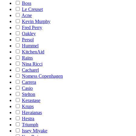
Boss
Le Creuset
Acne
Kevin Murphy
Fred Perry
Oakley
Persol
Hummel
KitchenAid
Rains
Nina Ricci
Cacharel
Nomess Copenhagen
Carrera
Casio
Stelton
Kerastase
Krups
Havaianas
Hestra
Triumph
Issey Miyake