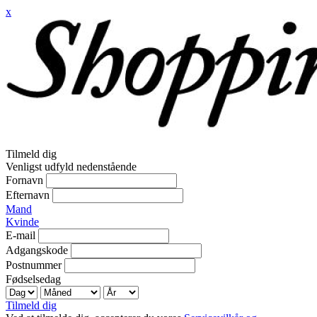
x
Tilmeld dig
Venligst udfyld nedenstående
Fornavn
Efternavn
Mand
Kvinde
E-mail
Adgangskode
Postnummer
Fødselsedag
Tilmeld dig