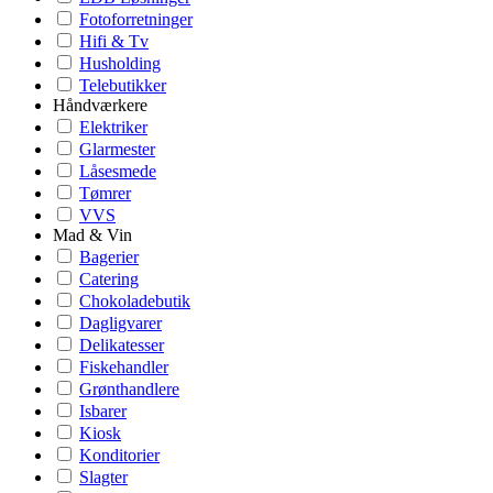
Fotoforretninger
Hifi & Tv
Husholding
Telebutikker
Håndværkere
Elektriker
Glarmester
Låsesmede
Tømrer
VVS
Mad & Vin
Bagerier
Catering
Chokoladebutik
Dagligvarer
Delikatesser
Fiskehandler
Grønthandlere
Isbarer
Kiosk
Konditorier
Slagter