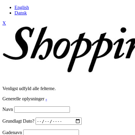
English
Dansk
X
Venligst udfyld alle felterne.
Generelle oplysninger
-
Navn
Grundlagt Dato?
Gadenavn