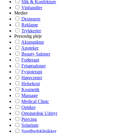
Slik & Konfekture
Vinhandler
Medier
Designere
Reklame
Trykkerier
Personlig pleje
Akupunktur
Apoteker
Beauty Saloner
Fodterapi
Frisørsaloner
Fysioterapi
Hørecenter
Helsekost
Kosmetik
Massage
Medical Clinic
Optiker
Ortopædisk Udstyr
Piercing
Solarium
Sundhedsklinikker