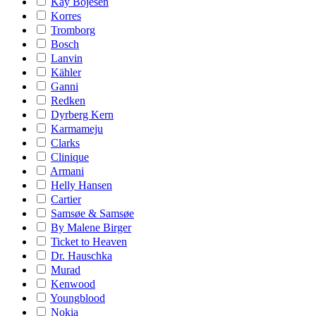
Kay Bojesen
Korres
Tromborg
Bosch
Lanvin
Kähler
Ganni
Redken
Dyrberg Kern
Karmameju
Clarks
Clinique
Armani
Helly Hansen
Cartier
Samsøe & Samsøe
By Malene Birger
Ticket to Heaven
Dr. Hauschka
Murad
Kenwood
Youngblood
Nokia