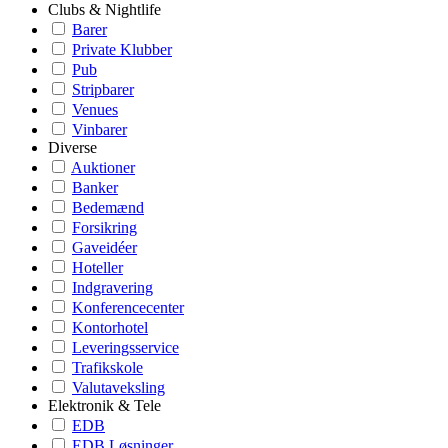
Clubs & Nightlife
Barer
Private Klubber
Pub
Stripbarer
Venues
Vinbarer
Diverse
Auktioner
Banker
Bedemænd
Forsikring
Gaveidéer
Hoteller
Indgravering
Konferencecenter
Kontorhotel
Leveringsservice
Trafikskole
Valutaveksling
Elektronik & Tele
EDB
EDB Løsninger