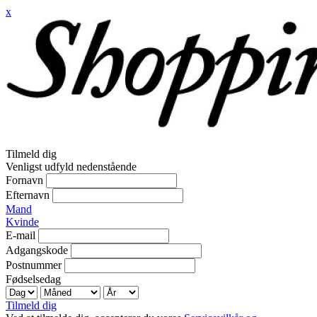
x
Tilmeld dig
Venligst udfyld nedenstående
Fornavn
Efternavn
Mand
Kvinde
E-mail
Adgangskode
Postnummer
Fødselsedag
Tilmeld dig