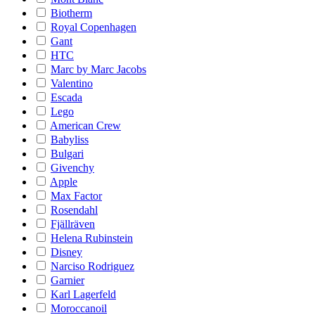
Biotherm
Royal Copenhagen
Gant
HTC
Marc by Marc Jacobs
Valentino
Escada
Lego
American Crew
Babyliss
Bulgari
Givenchy
Apple
Max Factor
Rosendahl
Fjällräven
Helena Rubinstein
Disney
Narciso Rodriguez
Garnier
Karl Lagerfeld
Moroccanoil