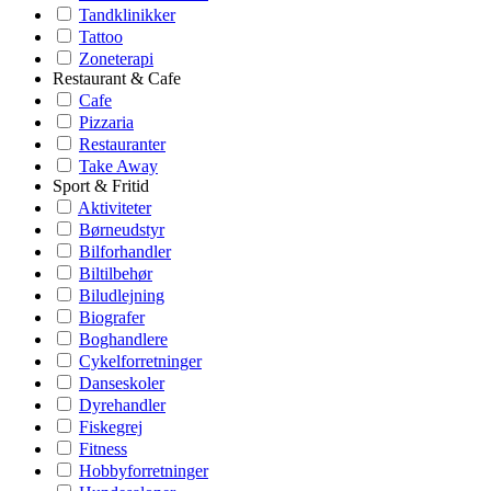
Tandklinikker
Tattoo
Zoneterapi
Restaurant & Cafe
Cafe
Pizzaria
Restauranter
Take Away
Sport & Fritid
Aktiviteter
Børneudstyr
Bilforhandler
Biltilbehør
Biludlejning
Biografer
Boghandlere
Cykelforretninger
Danseskoler
Dyrehandler
Fiskegrej
Fitness
Hobbyforretninger