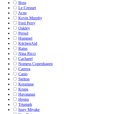
Boss
Le Creuset
Acne
Kevin Murphy
Fred Perry
Oakley
Persol
Hummel
KitchenAid
Rains
Nina Ricci
Cacharel
Nomess Copenhagen
Carrera
Casio
Stelton
Kerastase
Krups
Havaianas
Hestra
Triumph
Issey Miyake