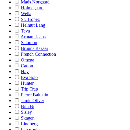
Mads Nørgaard
Holmegaard
Wella
St. Tropez
Helmut Lang
Teva
Armani Jeans
Salomon
Bruuns Bazaar
French Connection
Omega
Canon
Hay
Eva Solo
Hunter
Trip Trap
Pierre Balmain
Jamie Oliver
Billi Bi
Sisley
Skagen
Lindberg
Panasonic