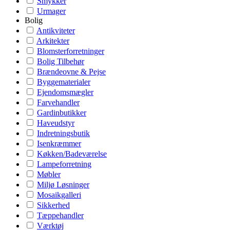
Smykker
Urmager
Bolig
Antikviteter
Arkitekter
Blomsterforretninger
Bolig Tilbehør
Brændeovne & Pejse
Byggematerialer
Ejendomsmægler
Farvehandler
Gardinbutikker
Haveudstyr
Indretningsbutik
Isenkræmmer
Køkken/Badeværelse
Lampeforretning
Møbler
Miljø Løsninger
Mosaikgalleri
Sikkerhed
Tæppehandler
Værktøj