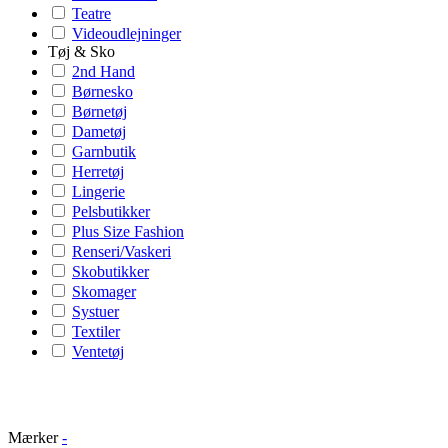
Teatre
Videoudlejninger
Tøj & Sko
2nd Hand
Børnesko
Børnetøj
Dametøj
Garnbutik
Herretøj
Lingerie
Pelsbutikker
Plus Size Fashion
Renseri/Vaskeri
Skobutikker
Skomager
Systuer
Textiler
Ventetøj
Mærker
-