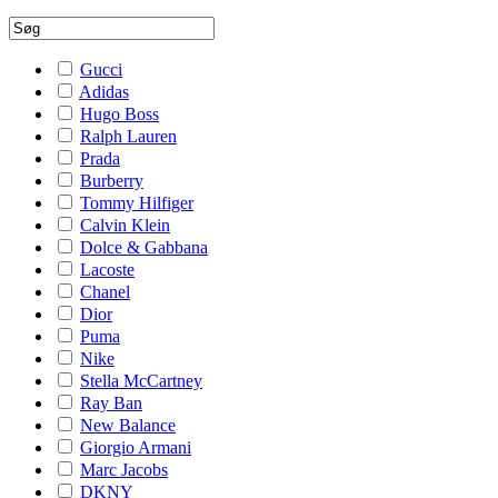
Gucci
Adidas
Hugo Boss
Ralph Lauren
Prada
Burberry
Tommy Hilfiger
Calvin Klein
Dolce & Gabbana
Lacoste
Chanel
Dior
Puma
Nike
Stella McCartney
Ray Ban
New Balance
Giorgio Armani
Marc Jacobs
DKNY