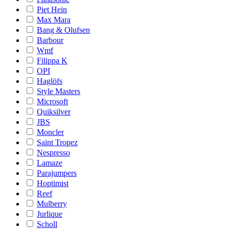
Piet Hein
Max Mara
Bang & Olufsen
Barbour
Wmf
Filippa K
OPI
Haglöfs
Style Masters
Microsoft
Quiksilver
JBS
Moncler
Saint Tropez
Nespresso
Lamaze
Parajumpers
Hoptimist
Reef
Mulberry
Jurlique
Scholl