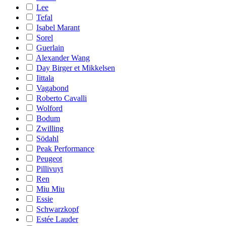
Lee
Tefal
Isabel Marant
Sorel
Guerlain
Alexander Wang
Day Birger et Mikkelsen
Iittala
Vagabond
Roberto Cavalli
Wolford
Bodum
Zwilling
Södahl
Peak Performance
Peugeot
Pillivuyt
Ren
Miu Miu
Essie
Schwarzkopf
Estée Lauder