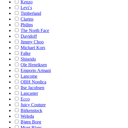
Kenzo
Levi´s
Timberland
Clarins
Philips
The North Face
Davidoff
Jimmy Choo
Michael Kors
Falke
Shiseido
Ole Henriksen
Emporio Armani
Lancome
OBH Nordica
Ilse Jacobsen
Lancaster
Ecco
Juicy Couture
Birkenstock
Weleda
Bjørn Borg
Mont Blanc