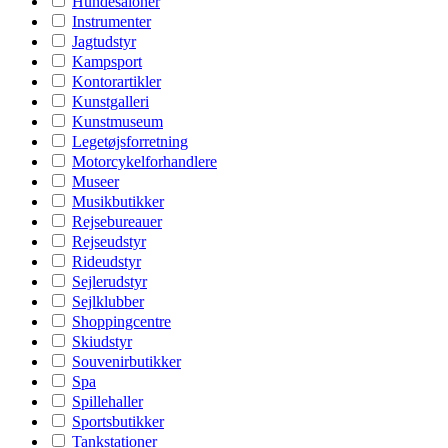
Hundesaloner
Instrumenter
Jagtudstyr
Kampsport
Kontorartikler
Kunstgalleri
Kunstmuseum
Legetøjsforretning
Motorcykelforhandlere
Museer
Musikbutikker
Rejsebureauer
Rejseudstyr
Rideudstyr
Sejlerudstyr
Sejlklubber
Shoppingcentre
Skiudstyr
Souvenirbutikker
Spa
Spillehaller
Sportsbutikker
Tankstationer