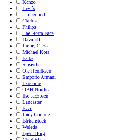
Kenzo
Levi´s
Timberland
Clarins
Philips
The North Face
Davidoff
Jimmy Choo
Michael Kors
Falke
Shiseido
Ole Henriksen
Emporio Armani
Lancome
OBH Nordica
Ilse Jacobsen
Lancaster
Ecco
Juicy Couture
Birkenstock
Weleda
Bjørn Borg
Mont Blanc