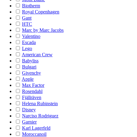
Biotherm
Royal Copenhagen
Gant
HTC
Marc by Marc Jacobs
Valentino
Escada
Lego
American Crew
Babyliss
Bulgari
Givenchy
Apple
Max Factor
Rosendahl
Fjällräven
Helena Rubinstein
Disney
Narciso Rodriguez
Garnier
Karl Lagerfeld
Moroccanoil