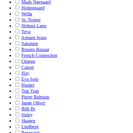
Mads Nørgaard
Holmegaard
Wella
St. Tropez
Helmut Lang
Teva
Armani Jeans
Salomon
Bruuns Bazaar
French Connection
Omega
Canon
Hay
Eva Solo
Hunter
Trip Trap
Pierre Balmain
Jamie Oliver
Billi Bi
Sisley
Skagen
Lindberg
Panasonic