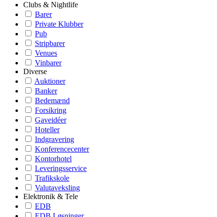
Clubs & Nightlife
Barer
Private Klubber
Pub
Stripbarer
Venues
Vinbarer
Diverse
Auktioner
Banker
Bedemænd
Forsikring
Gaveidéer
Hoteller
Indgravering
Konferencecenter
Kontorhotel
Leveringsservice
Trafikskole
Valutaveksling
Elektronik & Tele
EDB
EDB Løsninger