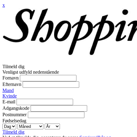
x
Tilmeld dig
Venligst udfyld nedenstående
Fornavn
Efternavn
Mand
Kvinde
E-mail
Adgangskode
Postnummer
Fødselsedag
Tilmeld dig