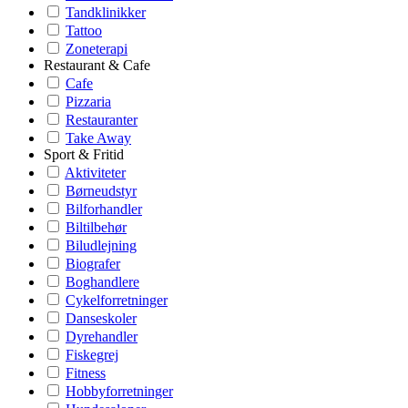
Tandklinikker
Tattoo
Zoneterapi
Restaurant & Cafe
Cafe
Pizzaria
Restauranter
Take Away
Sport & Fritid
Aktiviteter
Børneudstyr
Bilforhandler
Biltilbehør
Biludlejning
Biografer
Boghandlere
Cykelforretninger
Danseskoler
Dyrehandler
Fiskegrej
Fitness
Hobbyforretninger