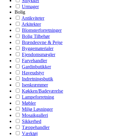
Smykker
Urmager
Bolig
Antikviteter
Arkitekter
Blomsterforretninger
Bolig Tilbehør
Brændeovne & Pejse
Byggematerialer
Ejendomsmægler
Farvehandler
Gardinbutikker
Haveudstyr
Indretningsbutik
Isenkræmmer
Køkken/Badeværelse
Lampeforretning
Møbler
Miljø Løsninger
Mosaikgalleri
Sikkerhed
Tæppehandler
Værktøj