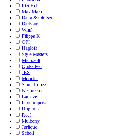
Piet Hein
Max Mara
Bang & Olufsen
Barbour
Wmf
Filippa K
OPI
Haglöfs
Style Masters
Microsoft
Quiksilver
JBS
Moncler
Saint Tropez
Nespresso
Lamaze
Parajumpers
Hoptimist
Reef
Mulberry
Jurlique
Scholl