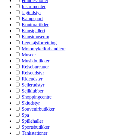
Hundesaloner
Instrumenter
Jagtudstyr
Kampsport
Kontorartikler
Kunstgalleri
Kunstmuseum
Legetøjsforretning
Motorcykelforhandlere
Museer
Musikbutikker
Rejsebureauer
Rejseudstyr
Rideudstyr
Sejlerudstyr
Sejlklubber
Shoppingcentre
Skiudstyr
Souvenirbutikker
Spa
Spillehaller
Sportsbutikker
Tankstationer