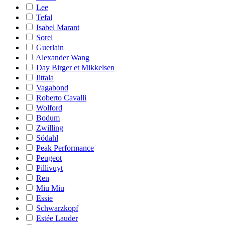
Lee
Tefal
Isabel Marant
Sorel
Guerlain
Alexander Wang
Day Birger et Mikkelsen
Iittala
Vagabond
Roberto Cavalli
Wolford
Bodum
Zwilling
Södahl
Peak Performance
Peugeot
Pillivuyt
Ren
Miu Miu
Essie
Schwarzkopf
Estée Lauder