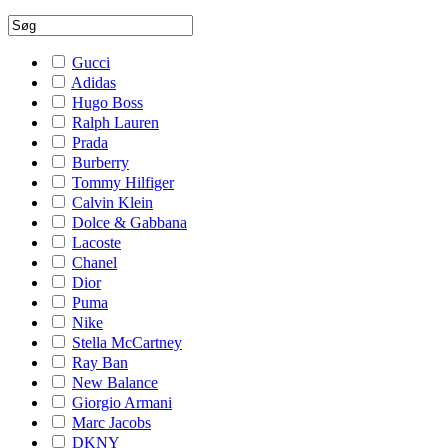
Gucci
Adidas
Hugo Boss
Ralph Lauren
Prada
Burberry
Tommy Hilfiger
Calvin Klein
Dolce & Gabbana
Lacoste
Chanel
Dior
Puma
Nike
Stella McCartney
Ray Ban
New Balance
Giorgio Armani
Marc Jacobs
DKNY