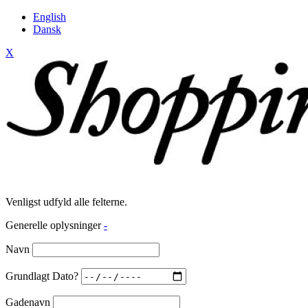
English
Dansk
X
Venligst udfyld alle felterne.
Generelle oplysninger
-
Navn
Grundlagt Dato?
Gadenavn