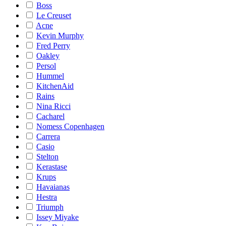
Boss
Le Creuset
Acne
Kevin Murphy
Fred Perry
Oakley
Persol
Hummel
KitchenAid
Rains
Nina Ricci
Cacharel
Nomess Copenhagen
Carrera
Casio
Stelton
Kerastase
Krups
Havaianas
Hestra
Triumph
Issey Miyake