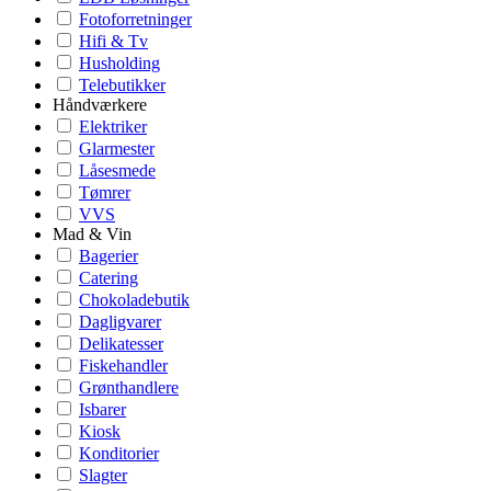
Fotoforretninger
Hifi & Tv
Husholding
Telebutikker
Håndværkere
Elektriker
Glarmester
Låsesmede
Tømrer
VVS
Mad & Vin
Bagerier
Catering
Chokoladebutik
Dagligvarer
Delikatesser
Fiskehandler
Grønthandlere
Isbarer
Kiosk
Konditorier
Slagter