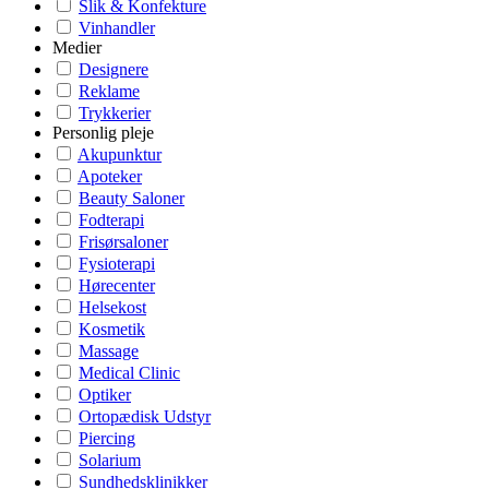
Slik & Konfekture
Vinhandler
Medier
Designere
Reklame
Trykkerier
Personlig pleje
Akupunktur
Apoteker
Beauty Saloner
Fodterapi
Frisørsaloner
Fysioterapi
Hørecenter
Helsekost
Kosmetik
Massage
Medical Clinic
Optiker
Ortopædisk Udstyr
Piercing
Solarium
Sundhedsklinikker