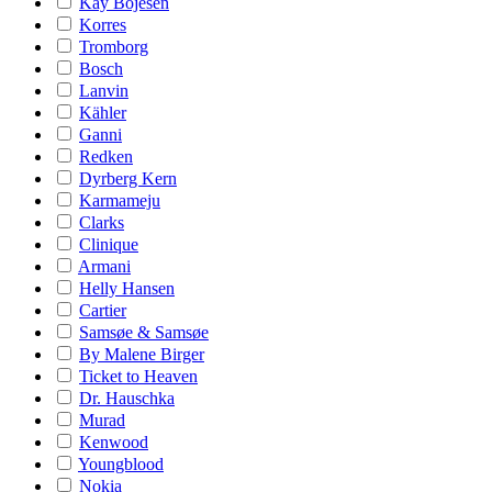
Kay Bojesen
Korres
Tromborg
Bosch
Lanvin
Kähler
Ganni
Redken
Dyrberg Kern
Karmameju
Clarks
Clinique
Armani
Helly Hansen
Cartier
Samsøe & Samsøe
By Malene Birger
Ticket to Heaven
Dr. Hauschka
Murad
Kenwood
Youngblood
Nokia