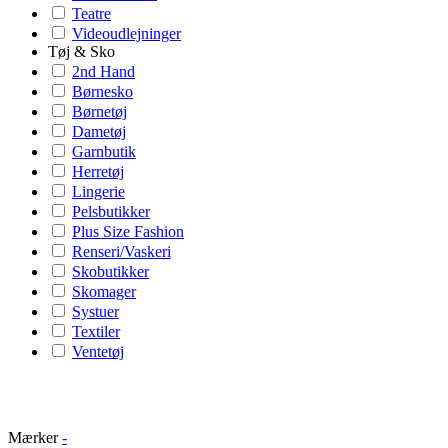
Teatre
Videoudlejninger
Tøj & Sko
2nd Hand
Børnesko
Børnetøj
Dametøj
Garnbutik
Herretøj
Lingerie
Pelsbutikker
Plus Size Fashion
Renseri/Vaskeri
Skobutikker
Skomager
Systuer
Textiler
Ventetøj
Mærker
-