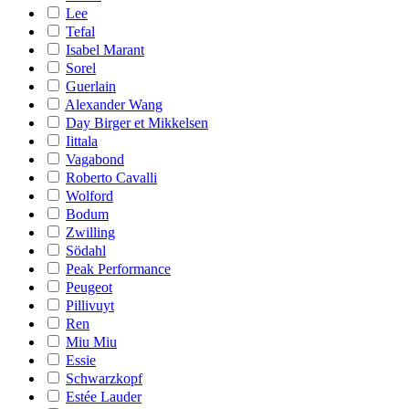
Lee
Tefal
Isabel Marant
Sorel
Guerlain
Alexander Wang
Day Birger et Mikkelsen
Iittala
Vagabond
Roberto Cavalli
Wolford
Bodum
Zwilling
Södahl
Peak Performance
Peugeot
Pillivuyt
Ren
Miu Miu
Essie
Schwarzkopf
Estée Lauder