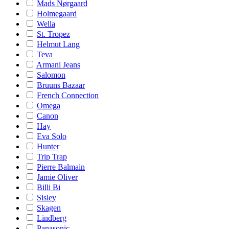
Mads Nørgaard
Holmegaard
Wella
St. Tropez
Helmut Lang
Teva
Armani Jeans
Salomon
Bruuns Bazaar
French Connection
Omega
Canon
Hay
Eva Solo
Hunter
Trip Trap
Pierre Balmain
Jamie Oliver
Billi Bi
Sisley
Skagen
Lindberg
Panasonic