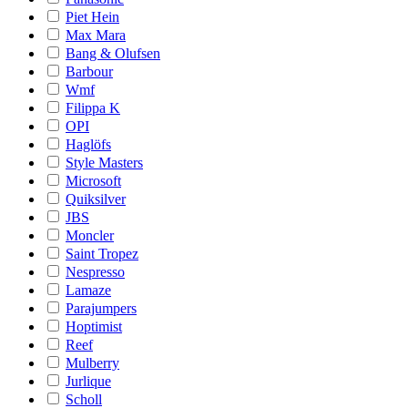
Piet Hein
Max Mara
Bang & Olufsen
Barbour
Wmf
Filippa K
OPI
Haglöfs
Style Masters
Microsoft
Quiksilver
JBS
Moncler
Saint Tropez
Nespresso
Lamaze
Parajumpers
Hoptimist
Reef
Mulberry
Jurlique
Scholl