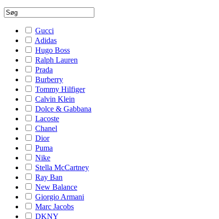
Gucci
Adidas
Hugo Boss
Ralph Lauren
Prada
Burberry
Tommy Hilfiger
Calvin Klein
Dolce & Gabbana
Lacoste
Chanel
Dior
Puma
Nike
Stella McCartney
Ray Ban
New Balance
Giorgio Armani
Marc Jacobs
DKNY