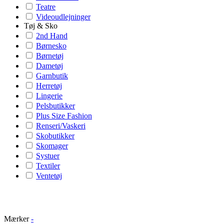
Teatre
Videoudlejninger
Tøj & Sko
2nd Hand
Børnesko
Børnetøj
Dametøj
Garnbutik
Herretøj
Lingerie
Pelsbutikker
Plus Size Fashion
Renseri/Vaskeri
Skobutikker
Skomager
Systuer
Textiler
Ventetøj
Mærker
-