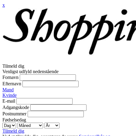
x
Tilmeld dig
Venligst udfyld nedenstående
Fornavn
Efternavn
Mand
Kvinde
E-mail
Adgangskode
Postnummer
Fødselsedag
Tilmeld dig