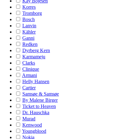
Kay Bojesen
Korres
Tromborg
Bosch
Lanvin
Kähler
Ganni
Redken
Dyrberg Kern
Karmameju
Clarks
Clinique
Armani
Helly Hansen
Cartier
Samsøe & Samsøe
By Malene Birger
Ticket to Heaven
Dr. Hauschka
Murad
Kenwood
Youngblood
Nokia