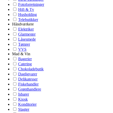
Fotoforretninger
Hifi & Tv
Husholding
Telebutikker
Håndværkere
Elektriker
Glarmester
Låsesmede
Tømrer
VVS
Mad & Vin
Bagerier
Catering
Chokoladebutik
Dagligvarer
Delikatesser
Fiskehandler
Grønthandlere
Isbarer
Kiosk
Konditorier
Slagter