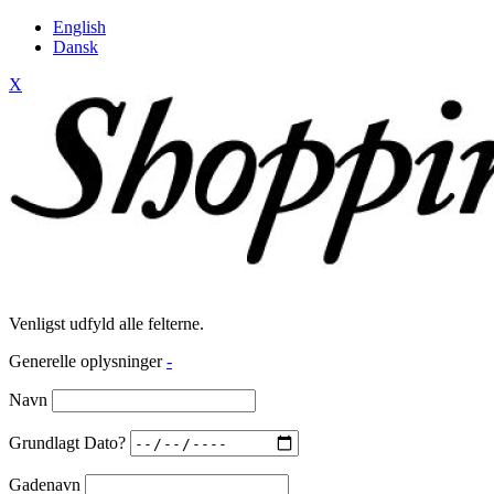
English
Dansk
X
Venligst udfyld alle felterne.
Generelle oplysninger
-
Navn
Grundlagt Dato?
Gadenavn