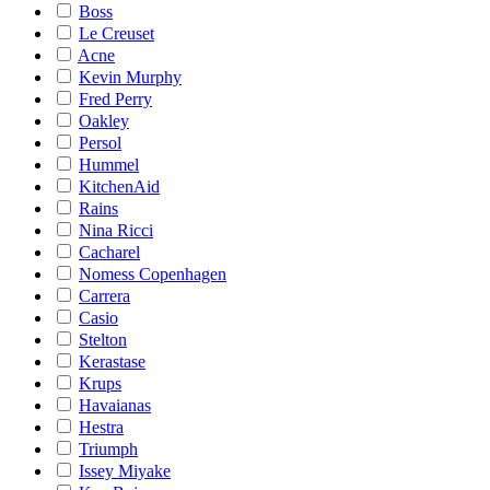
Boss
Le Creuset
Acne
Kevin Murphy
Fred Perry
Oakley
Persol
Hummel
KitchenAid
Rains
Nina Ricci
Cacharel
Nomess Copenhagen
Carrera
Casio
Stelton
Kerastase
Krups
Havaianas
Hestra
Triumph
Issey Miyake