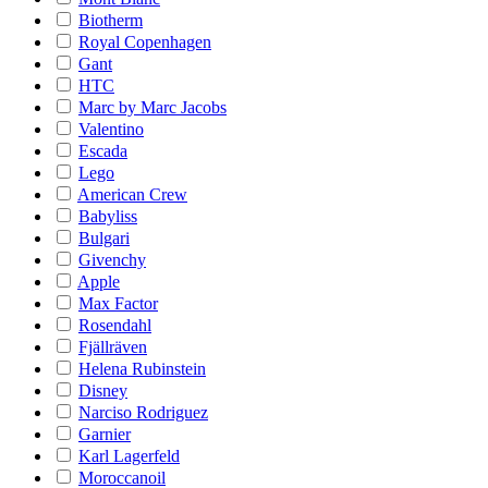
Biotherm
Royal Copenhagen
Gant
HTC
Marc by Marc Jacobs
Valentino
Escada
Lego
American Crew
Babyliss
Bulgari
Givenchy
Apple
Max Factor
Rosendahl
Fjällräven
Helena Rubinstein
Disney
Narciso Rodriguez
Garnier
Karl Lagerfeld
Moroccanoil