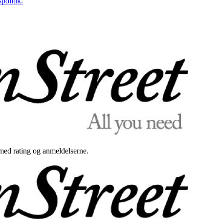
politik.
med rating og anmeldelserne.