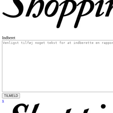
Indberet
TILMELD
x