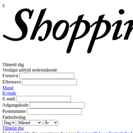
x
Tilmeld dig
Venligst udfyld nedenstående
Fornavn
Efternavn
Mand
Kvinde
E-mail
Adgangskode
Postnummer
Fødselsedag
Tilmeld dig