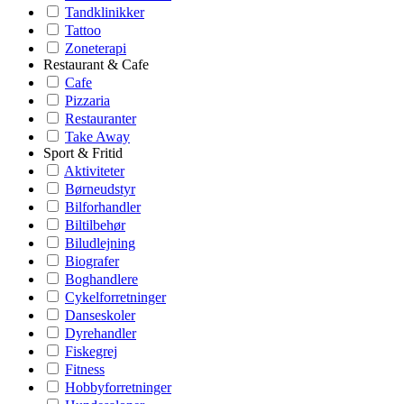
Tandklinikker
Tattoo
Zoneterapi
Restaurant & Cafe
Cafe
Pizzaria
Restauranter
Take Away
Sport & Fritid
Aktiviteter
Børneudstyr
Bilforhandler
Biltilbehør
Biludlejning
Biografer
Boghandlere
Cykelforretninger
Danseskoler
Dyrehandler
Fiskegrej
Fitness
Hobbyforretninger