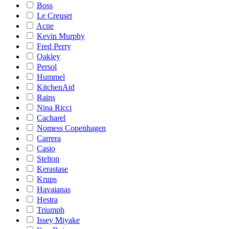
Boss
Le Creuset
Acne
Kevin Murphy
Fred Perry
Oakley
Persol
Hummel
KitchenAid
Rains
Nina Ricci
Cacharel
Nomess Copenhagen
Carrera
Casio
Stelton
Kerastase
Krups
Havaianas
Hestra
Triumph
Issey Miyake