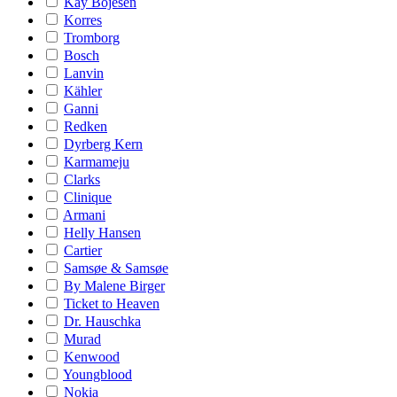
Kay Bojesen
Korres
Tromborg
Bosch
Lanvin
Kähler
Ganni
Redken
Dyrberg Kern
Karmameju
Clarks
Clinique
Armani
Helly Hansen
Cartier
Samsøe & Samsøe
By Malene Birger
Ticket to Heaven
Dr. Hauschka
Murad
Kenwood
Youngblood
Nokia