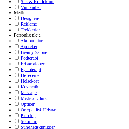
Slik & Konfekture
Vinhandler
Medier
Designere
Reklame
Trykkerier
Personlig pleje
Akupunktur
Apoteker
Beauty Saloner
Fodterapi
Frisørsaloner
Fysioterapi
Hørecenter
Helsekost
Kosmetik
Massage
Medical Clinic
Optiker
Ortopædisk Udstyr
Piercing
Solarium
Sundhedsklinikker