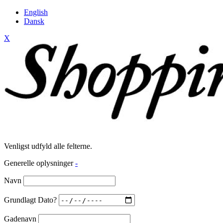
English
Dansk
X
Venligst udfyld alle felterne.
Generelle oplysninger
-
Navn
Grundlagt Dato?
Gadenavn