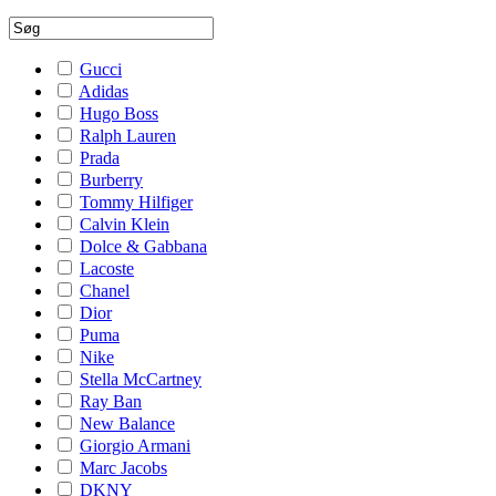
Gucci
Adidas
Hugo Boss
Ralph Lauren
Prada
Burberry
Tommy Hilfiger
Calvin Klein
Dolce & Gabbana
Lacoste
Chanel
Dior
Puma
Nike
Stella McCartney
Ray Ban
New Balance
Giorgio Armani
Marc Jacobs
DKNY