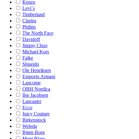
Kenzo
Levi´s
Timberland
Clarins
Philips
The North Face
Davidoff
Jimmy Choo
Michael Kors
Falke
Shiseido
Ole Henriksen
Emporio Armani
Lancome
OBH Nordica
Ilse Jacobsen
Lancaster
Ecco
Juicy Couture
Birkenstock
Weleda
Bjørn Borg
Mont Blanc