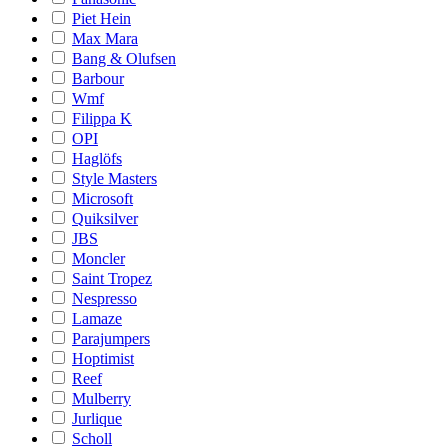
Piet Hein
Max Mara
Bang & Olufsen
Barbour
Wmf
Filippa K
OPI
Haglöfs
Style Masters
Microsoft
Quiksilver
JBS
Moncler
Saint Tropez
Nespresso
Lamaze
Parajumpers
Hoptimist
Reef
Mulberry
Jurlique
Scholl