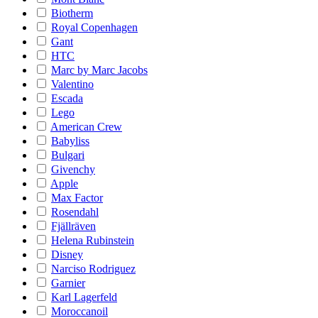
Biotherm
Royal Copenhagen
Gant
HTC
Marc by Marc Jacobs
Valentino
Escada
Lego
American Crew
Babyliss
Bulgari
Givenchy
Apple
Max Factor
Rosendahl
Fjällräven
Helena Rubinstein
Disney
Narciso Rodriguez
Garnier
Karl Lagerfeld
Moroccanoil