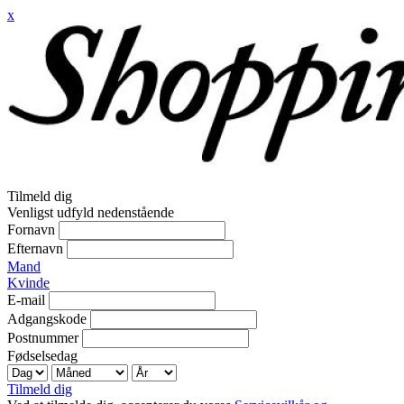
x
Tilmeld dig
Venligst udfyld nedenstående
Fornavn
Efternavn
Mand
Kvinde
E-mail
Adgangskode
Postnummer
Fødselsedag
Tilmeld dig