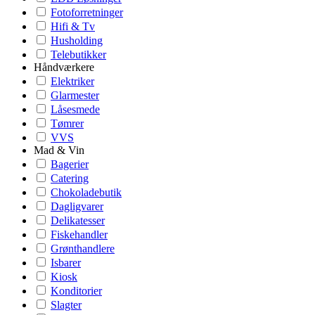
Fotoforretninger
Hifi & Tv
Husholding
Telebutikker
Håndværkere
Elektriker
Glarmester
Låsesmede
Tømrer
VVS
Mad & Vin
Bagerier
Catering
Chokoladebutik
Dagligvarer
Delikatesser
Fiskehandler
Grønthandlere
Isbarer
Kiosk
Konditorier
Slagter