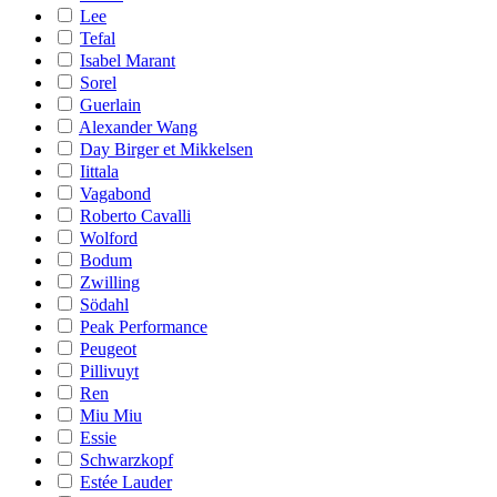
Lee
Tefal
Isabel Marant
Sorel
Guerlain
Alexander Wang
Day Birger et Mikkelsen
Iittala
Vagabond
Roberto Cavalli
Wolford
Bodum
Zwilling
Södahl
Peak Performance
Peugeot
Pillivuyt
Ren
Miu Miu
Essie
Schwarzkopf
Estée Lauder