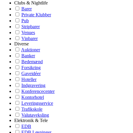
Clubs & Nightlife
Barer
Private Klubber
Pub
Stripbarer
Venues
Vinbarer
Diverse
Auktioner
Banker
Bedemænd
Forsikring
Gaveidéer
Hoteller
Indgravering
Konferencecenter
Kontorhotel
Leveringsservice
Trafikskole
Valutaveksling
Elektronik & Tele
EDB
EDB Løsninger