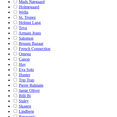
Mads Nørgaard
Holmegaard
Wella
St. Tropez
Helmut Lang
Teva
Armani Jeans
Salomon
Bruuns Bazaar
French Connection
Omega
Canon
Hay
Eva Solo
Hunter
Trip Trap
Pierre Balmain
Jamie Oliver
Billi Bi
Sisley
Skagen
Lindberg
Panasonic