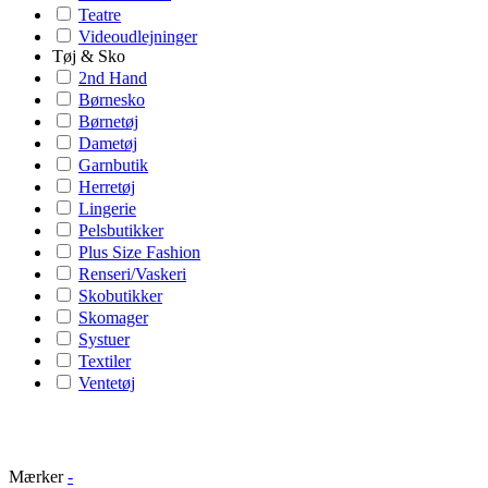
Teatre
Videoudlejninger
Tøj & Sko
2nd Hand
Børnesko
Børnetøj
Dametøj
Garnbutik
Herretøj
Lingerie
Pelsbutikker
Plus Size Fashion
Renseri/Vaskeri
Skobutikker
Skomager
Systuer
Textiler
Ventetøj
Mærker
-