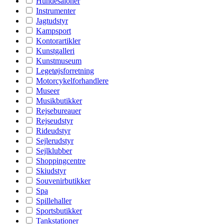
Hundesaloner
Instrumenter
Jagtudstyr
Kampsport
Kontorartikler
Kunstgalleri
Kunstmuseum
Legetøjsforretning
Motorcykelforhandlere
Museer
Musikbutikker
Rejsebureauer
Rejseudstyr
Rideudstyr
Sejlerudstyr
Sejlklubber
Shoppingcentre
Skiudstyr
Souvenirbutikker
Spa
Spillehaller
Sportsbutikker
Tankstationer