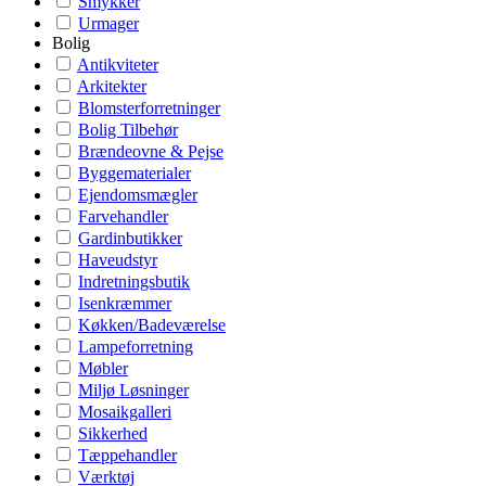
Smykker
Urmager
Bolig
Antikviteter
Arkitekter
Blomsterforretninger
Bolig Tilbehør
Brændeovne & Pejse
Byggematerialer
Ejendomsmægler
Farvehandler
Gardinbutikker
Haveudstyr
Indretningsbutik
Isenkræmmer
Køkken/Badeværelse
Lampeforretning
Møbler
Miljø Løsninger
Mosaikgalleri
Sikkerhed
Tæppehandler
Værktøj