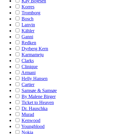
Kay Bojesen
Korres
Tromborg
Bosch
Lanvin
Kähler
Ganni
Redken
Dyrberg Kern
Karmameju
Clarks
Clinique
Armani
Helly Hansen
Cartier
Samsøe & Samsøe
By Malene Birger
Ticket to Heaven
Dr. Hauschka
Murad
Kenwood
Youngblood
Nokia