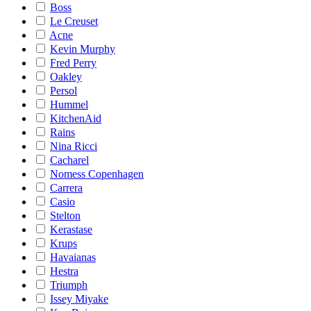
Boss
Le Creuset
Acne
Kevin Murphy
Fred Perry
Oakley
Persol
Hummel
KitchenAid
Rains
Nina Ricci
Cacharel
Nomess Copenhagen
Carrera
Casio
Stelton
Kerastase
Krups
Havaianas
Hestra
Triumph
Issey Miyake