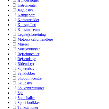
Hundesaloner
Instrumenter
Jagtudstyr
Kampsport
Kontorartikler
Kunstgalleri
Kunstmuseum
Legetøjsforretning
Motorcykelforhandlere
Museer
Musikbutikker
Rejsebureauer
Rejseudstyr
Rideudstyr
Sejlerudstyr
Sejlklubber
Shoppingcentre
Skiudstyr
Souvenirbutikker
Spa
Spillehaller
Sportsbutikker
Tankstationer