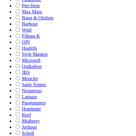
Piet Hein
Max Mara
Bang & Olufsen
Barbour
Wmf
Filippa K
OPI
Haglöfs
Style Masters
Microsoft
Quiksilver
JBS
Moncler
Saint Tropez
Nespresso
Lamaze
Parajumpers
Hoptimist
Reef
Mulberry
Jurlique
Scholl