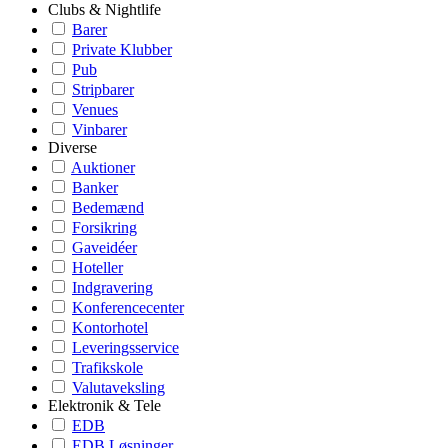
Clubs & Nightlife
Barer
Private Klubber
Pub
Stripbarer
Venues
Vinbarer
Diverse
Auktioner
Banker
Bedemænd
Forsikring
Gaveidéer
Hoteller
Indgravering
Konferencecenter
Kontorhotel
Leveringsservice
Trafikskole
Valutaveksling
Elektronik & Tele
EDB
EDB Løsninger