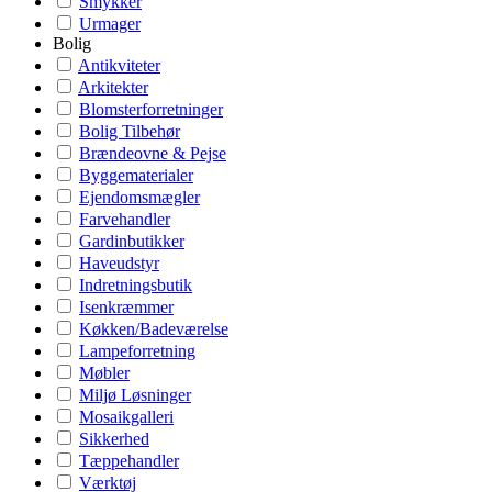
Smykker
Urmager
Bolig
Antikviteter
Arkitekter
Blomsterforretninger
Bolig Tilbehør
Brændeovne & Pejse
Byggematerialer
Ejendomsmægler
Farvehandler
Gardinbutikker
Haveudstyr
Indretningsbutik
Isenkræmmer
Køkken/Badeværelse
Lampeforretning
Møbler
Miljø Løsninger
Mosaikgalleri
Sikkerhed
Tæppehandler
Værktøj