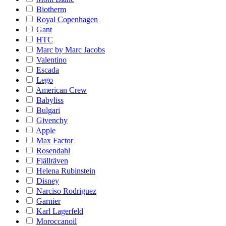
Biotherm
Royal Copenhagen
Gant
HTC
Marc by Marc Jacobs
Valentino
Escada
Lego
American Crew
Babyliss
Bulgari
Givenchy
Apple
Max Factor
Rosendahl
Fjällräven
Helena Rubinstein
Disney
Narciso Rodriguez
Garnier
Karl Lagerfeld
Moroccanoil