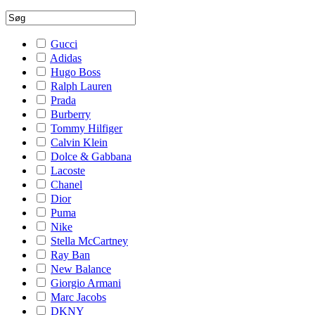
Gucci
Adidas
Hugo Boss
Ralph Lauren
Prada
Burberry
Tommy Hilfiger
Calvin Klein
Dolce & Gabbana
Lacoste
Chanel
Dior
Puma
Nike
Stella McCartney
Ray Ban
New Balance
Giorgio Armani
Marc Jacobs
DKNY