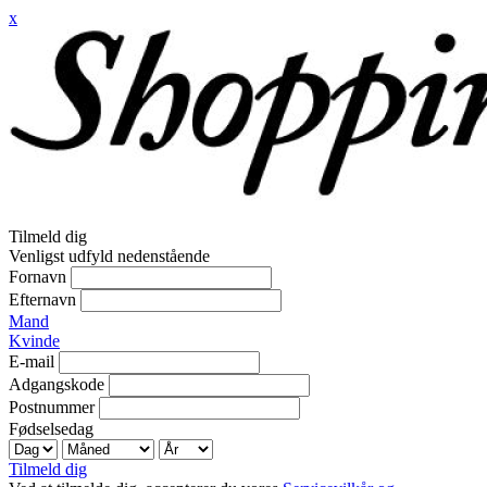
x
Tilmeld dig
Venligst udfyld nedenstående
Fornavn
Efternavn
Mand
Kvinde
E-mail
Adgangskode
Postnummer
Fødselsedag
Tilmeld dig