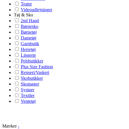
Teatre
Videoudlejninger
Tøj & Sko
2nd Hand
Børnesko
Børnetøj
Dametøj
Garnbutik
Herretøj
Lingerie
Pelsbutikker
Plus Size Fashion
Renseri/Vaskeri
Skobutikker
Skomager
Systuer
Textiler
Ventetøj
Mærker
-