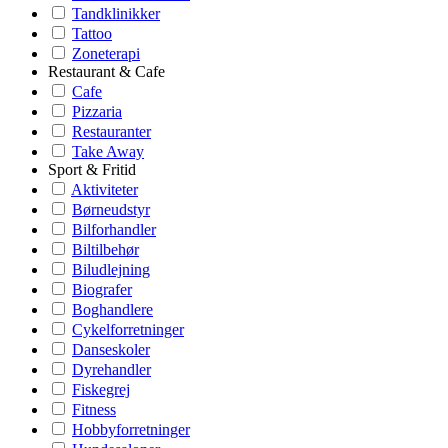
Tandklinikker
Tattoo
Zoneterapi
Restaurant & Cafe
Cafe
Pizzaria
Restauranter
Take Away
Sport & Fritid
Aktiviteter
Børneudstyr
Bilforhandler
Biltilbehør
Biludlejning
Biografer
Boghandlere
Cykelforretninger
Danseskoler
Dyrehandler
Fiskegrej
Fitness
Hobbyforretninger