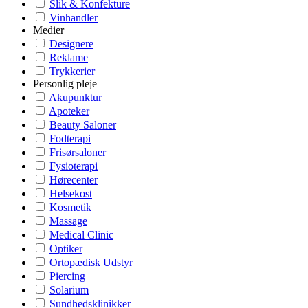
Slik & Konfekture
Vinhandler
Medier
Designere
Reklame
Trykkerier
Personlig pleje
Akupunktur
Apoteker
Beauty Saloner
Fodterapi
Frisørsaloner
Fysioterapi
Hørecenter
Helsekost
Kosmetik
Massage
Medical Clinic
Optiker
Ortopædisk Udstyr
Piercing
Solarium
Sundhedsklinikker