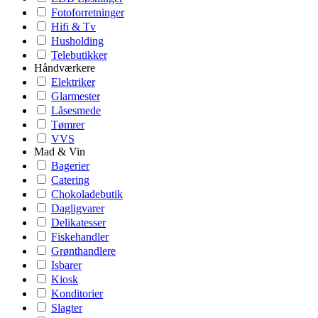
Fotoforretninger
Hifi & Tv
Husholding
Telebutikker
Håndværkere
Elektriker
Glarmester
Låsesmede
Tømrer
VVS
Mad & Vin
Bagerier
Catering
Chokoladebutik
Dagligvarer
Delikatesser
Fiskehandler
Grønthandlere
Isbarer
Kiosk
Konditorier
Slagter