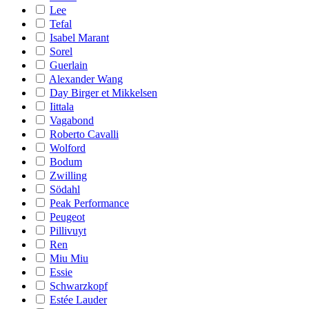
Lee
Tefal
Isabel Marant
Sorel
Guerlain
Alexander Wang
Day Birger et Mikkelsen
Iittala
Vagabond
Roberto Cavalli
Wolford
Bodum
Zwilling
Södahl
Peak Performance
Peugeot
Pillivuyt
Ren
Miu Miu
Essie
Schwarzkopf
Estée Lauder