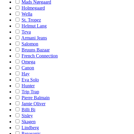
Mads Nørgaard
Holmegaard
Wella
St. Tropez
Helmut Lang
Teva
Armani Jeans
Salomon
Bruuns Bazaar
French Connection
Omega
Canon
Hay
Eva Solo
Hunter
Trip Trap
Pierre Balmain
Jamie Oliver
Billi Bi
Sisley
Skagen
Lindberg
Panasonic