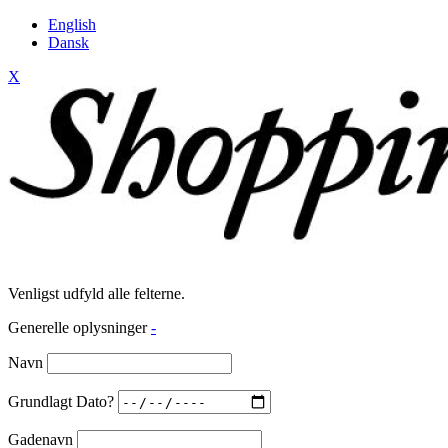
English
Dansk
X
Venligst udfyld alle felterne.
Generelle oplysninger
-
Navn
Grundlagt Dato?
Gadenavn