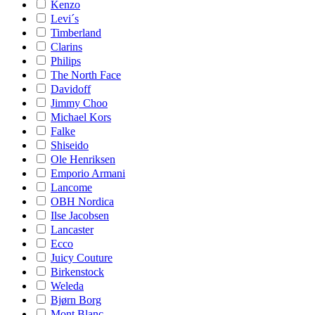
Kenzo
Levi´s
Timberland
Clarins
Philips
The North Face
Davidoff
Jimmy Choo
Michael Kors
Falke
Shiseido
Ole Henriksen
Emporio Armani
Lancome
OBH Nordica
Ilse Jacobsen
Lancaster
Ecco
Juicy Couture
Birkenstock
Weleda
Bjørn Borg
Mont Blanc