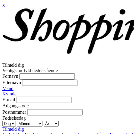
x
Tilmeld dig
Venligst udfyld nedenstående
Fornavn
Efternavn
Mand
Kvinde
E-mail
Adgangskode
Postnummer
Fødselsedag
Tilmeld dig