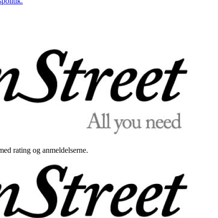
politik.
med rating og anmeldelserne.