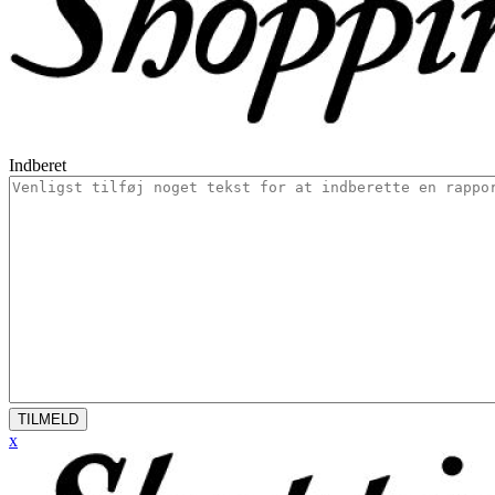
Indberet
TILMELD
x