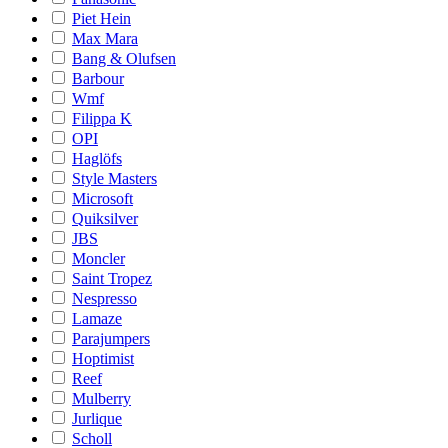
Piet Hein
Max Mara
Bang & Olufsen
Barbour
Wmf
Filippa K
OPI
Haglöfs
Style Masters
Microsoft
Quiksilver
JBS
Moncler
Saint Tropez
Nespresso
Lamaze
Parajumpers
Hoptimist
Reef
Mulberry
Jurlique
Scholl