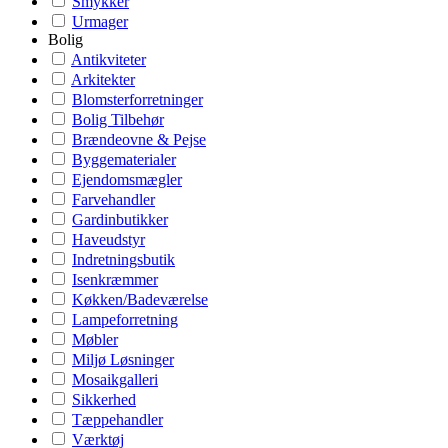
Smykker
Urmager
Bolig
Antikviteter
Arkitekter
Blomsterforretninger
Bolig Tilbehør
Brændeovne & Pejse
Byggematerialer
Ejendomsmægler
Farvehandler
Gardinbutikker
Haveudstyr
Indretningsbutik
Isenkræmmer
Køkken/Badeværelse
Lampeforretning
Møbler
Miljø Løsninger
Mosaikgalleri
Sikkerhed
Tæppehandler
Værktøj