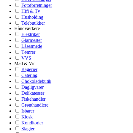
Fotoforretninger
Hifi & Tv
Husholding
Telebutikker
Håndværkere
Elektriker
Glarmester
Låsesmede
Tømrer
VVS
Mad & Vin
Bagerier
Catering
Chokoladebutik
Dagligvarer
Delikatesser
Fiskehandler
Grønthandlere
Isbarer
Kiosk
Konditorier
Slagter