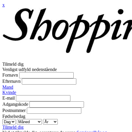
x
Tilmeld dig
Venligst udfyld nedenstående
Fornavn
Efternavn
Mand
Kvinde
E-mail
Adgangskode
Postnummer
Fødselsedag
Tilmeld dig