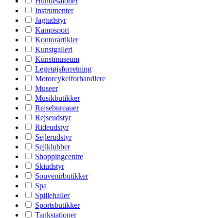
Hundesaloner
Instrumenter
Jagtudstyr
Kampsport
Kontorartikler
Kunstgalleri
Kunstmuseum
Legetøjsforretning
Motorcykelforhandlere
Museer
Musikbutikker
Rejsebureauer
Rejseudstyr
Rideudstyr
Sejlerudstyr
Sejlklubber
Shoppingcentre
Skiudstyr
Souvenirbutikker
Spa
Spillehaller
Sportsbutikker
Tankstationer