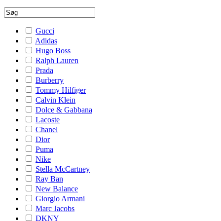
Gucci
Adidas
Hugo Boss
Ralph Lauren
Prada
Burberry
Tommy Hilfiger
Calvin Klein
Dolce & Gabbana
Lacoste
Chanel
Dior
Puma
Nike
Stella McCartney
Ray Ban
New Balance
Giorgio Armani
Marc Jacobs
DKNY