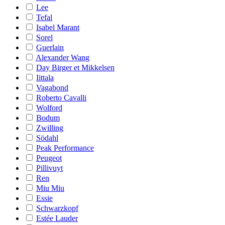
Lee
Tefal
Isabel Marant
Sorel
Guerlain
Alexander Wang
Day Birger et Mikkelsen
Iittala
Vagabond
Roberto Cavalli
Wolford
Bodum
Zwilling
Södahl
Peak Performance
Peugeot
Pillivuyt
Ren
Miu Miu
Essie
Schwarzkopf
Estée Lauder