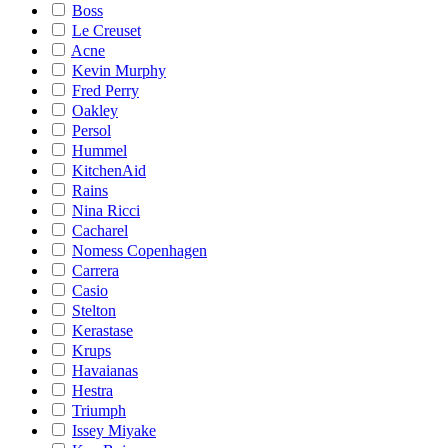
Boss
Le Creuset
Acne
Kevin Murphy
Fred Perry
Oakley
Persol
Hummel
KitchenAid
Rains
Nina Ricci
Cacharel
Nomess Copenhagen
Carrera
Casio
Stelton
Kerastase
Krups
Havaianas
Hestra
Triumph
Issey Miyake