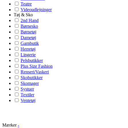
Teatre
Videoudlejninger
Tøj & Sko
2nd Hand
Børnesko
Børnetøj
Dametøj
Garnbutik
Herretøj
Lingerie
Pelsbutikker
Plus Size Fashion
Renseri/Vaskeri
Skobutikker
Skomager
Systuer
Textiler
Ventetøj
Mærker
-