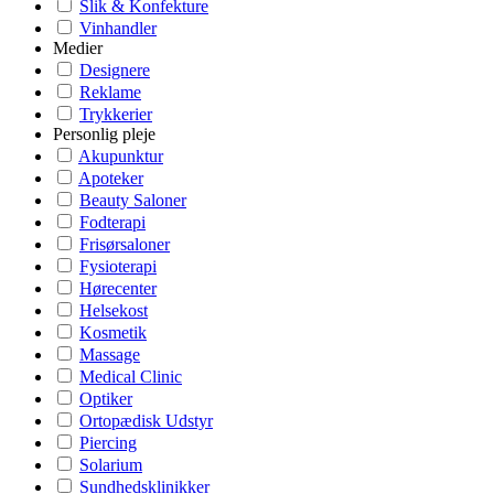
Slik & Konfekture
Vinhandler
Medier
Designere
Reklame
Trykkerier
Personlig pleje
Akupunktur
Apoteker
Beauty Saloner
Fodterapi
Frisørsaloner
Fysioterapi
Hørecenter
Helsekost
Kosmetik
Massage
Medical Clinic
Optiker
Ortopædisk Udstyr
Piercing
Solarium
Sundhedsklinikker