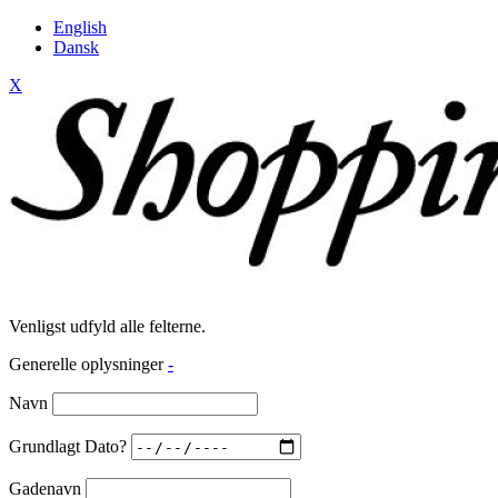
English
Dansk
X
Venligst udfyld alle felterne.
Generelle oplysninger
-
Navn
Grundlagt Dato?
Gadenavn