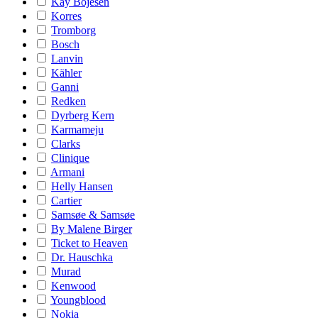
Kay Bojesen
Korres
Tromborg
Bosch
Lanvin
Kähler
Ganni
Redken
Dyrberg Kern
Karmameju
Clarks
Clinique
Armani
Helly Hansen
Cartier
Samsøe & Samsøe
By Malene Birger
Ticket to Heaven
Dr. Hauschka
Murad
Kenwood
Youngblood
Nokia