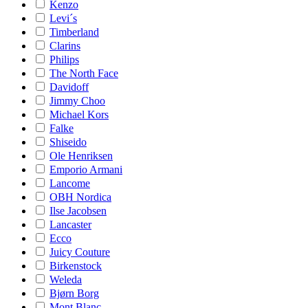
Kenzo
Levi´s
Timberland
Clarins
Philips
The North Face
Davidoff
Jimmy Choo
Michael Kors
Falke
Shiseido
Ole Henriksen
Emporio Armani
Lancome
OBH Nordica
Ilse Jacobsen
Lancaster
Ecco
Juicy Couture
Birkenstock
Weleda
Bjørn Borg
Mont Blanc