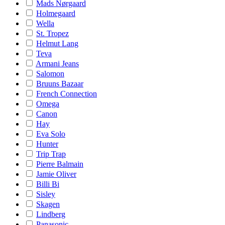
Mads Nørgaard
Holmegaard
Wella
St. Tropez
Helmut Lang
Teva
Armani Jeans
Salomon
Bruuns Bazaar
French Connection
Omega
Canon
Hay
Eva Solo
Hunter
Trip Trap
Pierre Balmain
Jamie Oliver
Billi Bi
Sisley
Skagen
Lindberg
Panasonic