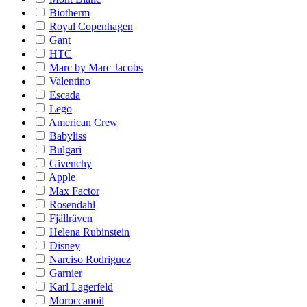
Biotherm
Royal Copenhagen
Gant
HTC
Marc by Marc Jacobs
Valentino
Escada
Lego
American Crew
Babyliss
Bulgari
Givenchy
Apple
Max Factor
Rosendahl
Fjällräven
Helena Rubinstein
Disney
Narciso Rodriguez
Garnier
Karl Lagerfeld
Moroccanoil