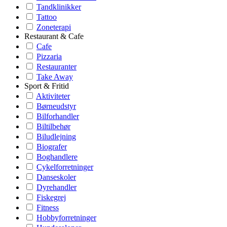
Tandklinikker
Tattoo
Zoneterapi
Restaurant & Cafe
Cafe
Pizzaria
Restauranter
Take Away
Sport & Fritid
Aktiviteter
Børneudstyr
Bilforhandler
Biltilbehør
Biludlejning
Biografer
Boghandlere
Cykelforretninger
Danseskoler
Dyrehandler
Fiskegrej
Fitness
Hobbyforretninger