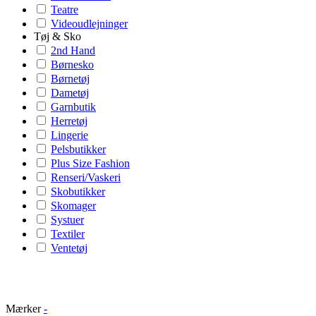
Teatre
Videoudlejninger
Tøj & Sko
2nd Hand
Børnesko
Børnetøj
Dametøj
Garnbutik
Herretøj
Lingerie
Pelsbutikker
Plus Size Fashion
Renseri/Vaskeri
Skobutikker
Skomager
Systuer
Textiler
Ventetøj
Mærker
-