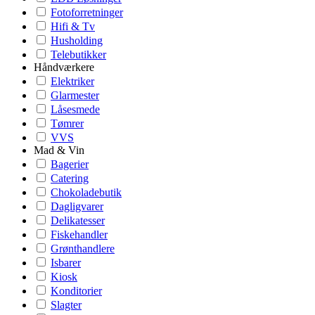
Fotoforretninger
Hifi & Tv
Husholding
Telebutikker
Håndværkere
Elektriker
Glarmester
Låsesmede
Tømrer
VVS
Mad & Vin
Bagerier
Catering
Chokoladebutik
Dagligvarer
Delikatesser
Fiskehandler
Grønthandlere
Isbarer
Kiosk
Konditorier
Slagter