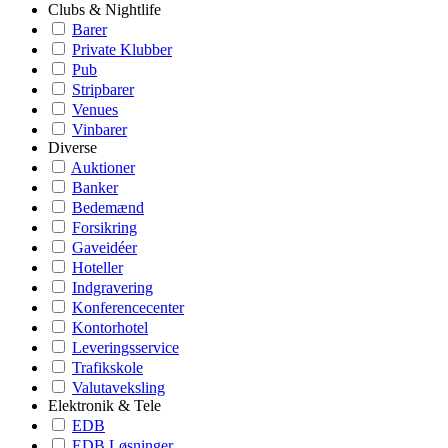
Clubs & Nightlife
Barer
Private Klubber
Pub
Stripbarer
Venues
Vinbarer
Diverse
Auktioner
Banker
Bedemænd
Forsikring
Gaveidéer
Hoteller
Indgravering
Konferencecenter
Kontorhotel
Leveringsservice
Trafikskole
Valutaveksling
Elektronik & Tele
EDB
EDB Løsninger