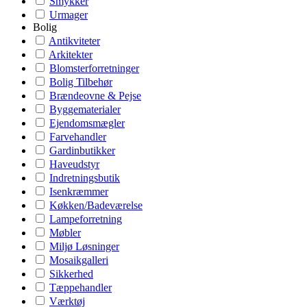
Smykker
Urmager
Bolig
Antikviteter
Arkitekter
Blomsterforretninger
Bolig Tilbehør
Brændeovne & Pejse
Byggematerialer
Ejendomsmægler
Farvehandler
Gardinbutikker
Haveudstyr
Indretningsbutik
Isenkræmmer
Køkken/Badeværelse
Lampeforretning
Møbler
Miljø Løsninger
Mosaikgalleri
Sikkerhed
Tæppehandler
Værktøj