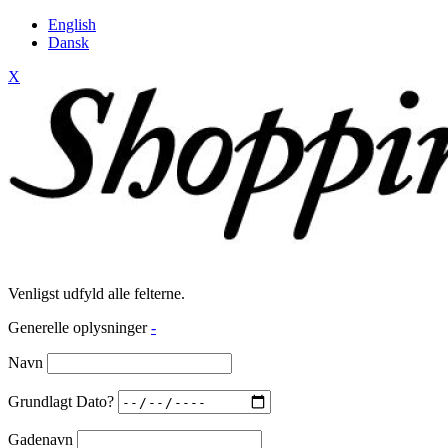
English
Dansk
X
Venligst udfyld alle felterne.
Generelle oplysninger
-
Navn
Grundlagt Dato?
Gadenavn