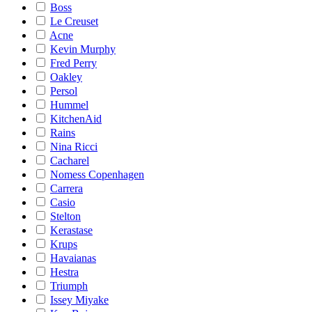
Boss
Le Creuset
Acne
Kevin Murphy
Fred Perry
Oakley
Persol
Hummel
KitchenAid
Rains
Nina Ricci
Cacharel
Nomess Copenhagen
Carrera
Casio
Stelton
Kerastase
Krups
Havaianas
Hestra
Triumph
Issey Miyake