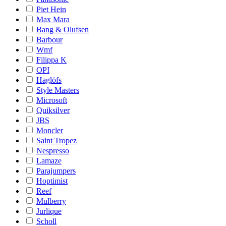
Piet Hein
Max Mara
Bang & Olufsen
Barbour
Wmf
Filippa K
OPI
Haglöfs
Style Masters
Microsoft
Quiksilver
JBS
Moncler
Saint Tropez
Nespresso
Lamaze
Parajumpers
Hoptimist
Reef
Mulberry
Jurlique
Scholl