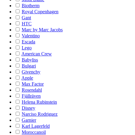
Biotherm
Royal Copenhagen
Gant
HTC
Marc by Marc Jacobs
Valentino
Escada
Lego
American Crew
Babyliss
Bulgari
Givenchy
Apple
Max Factor
Rosendahl
Fjällräven
Helena Rubinstein
Disney
Narciso Rodriguez
Garnier
Karl Lagerfeld
Moroccanoil