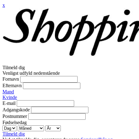
x
Tilmeld dig
Venligst udfyld nedenstående
Fornavn
Efternavn
Mand
Kvinde
E-mail
Adgangskode
Postnummer
Fødselsedag
Tilmeld dig