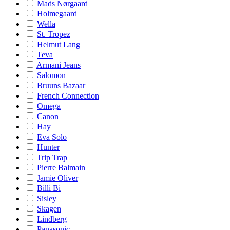
Mads Nørgaard
Holmegaard
Wella
St. Tropez
Helmut Lang
Teva
Armani Jeans
Salomon
Bruuns Bazaar
French Connection
Omega
Canon
Hay
Eva Solo
Hunter
Trip Trap
Pierre Balmain
Jamie Oliver
Billi Bi
Sisley
Skagen
Lindberg
Panasonic