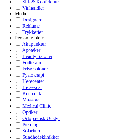
Slik & Konfekture
Vinhandler
Medier
Designere
Reklame
Trykkerier
Personlig pleje
Akupunktur
Apoteker
Beauty Saloner
Fodterapi
Frisørsaloner
Fysioterapi
Hørecenter
Helsekost
Kosmetik
Massage
Medical Clinic
Optiker
Ortopædisk Udstyr
Piercing
Solarium
Sundhedsklinikker