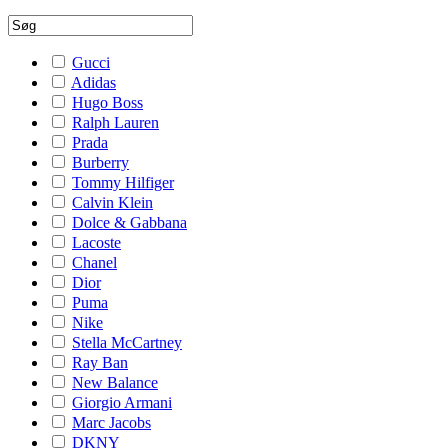
Gucci
Adidas
Hugo Boss
Ralph Lauren
Prada
Burberry
Tommy Hilfiger
Calvin Klein
Dolce & Gabbana
Lacoste
Chanel
Dior
Puma
Nike
Stella McCartney
Ray Ban
New Balance
Giorgio Armani
Marc Jacobs
DKNY