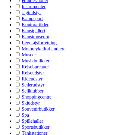
Hundesaloner
Instrumenter
Jagtudstyr
Kampsport
Kontorartikler
Kunstgalleri
Kunstmuseum
Legetøjsforretning
Motorcykelforhandlere
Museer
Musikbutikker
Rejsebureauer
Rejseudstyr
Rideudstyr
Sejlerudstyr
Sejlklubber
Shoppingcentre
Skiudstyr
Souvenirbutikker
Spa
Spillehaller
Sportsbutikker
Tankstationer