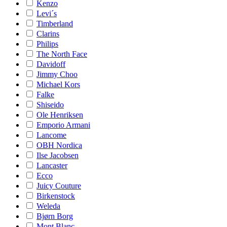
Kenzo
Levi´s
Timberland
Clarins
Philips
The North Face
Davidoff
Jimmy Choo
Michael Kors
Falke
Shiseido
Ole Henriksen
Emporio Armani
Lancome
OBH Nordica
Ilse Jacobsen
Lancaster
Ecco
Juicy Couture
Birkenstock
Weleda
Bjørn Borg
Mont Blanc