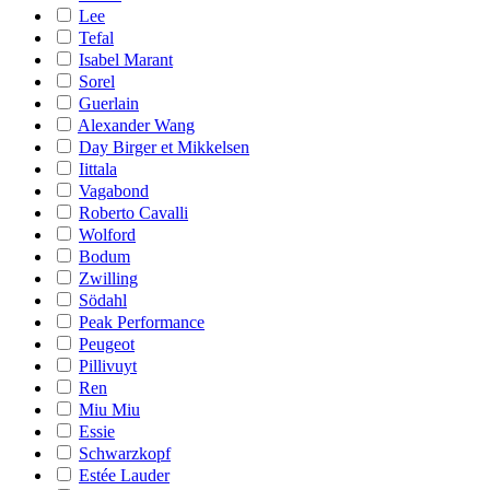
Lee
Tefal
Isabel Marant
Sorel
Guerlain
Alexander Wang
Day Birger et Mikkelsen
Iittala
Vagabond
Roberto Cavalli
Wolford
Bodum
Zwilling
Södahl
Peak Performance
Peugeot
Pillivuyt
Ren
Miu Miu
Essie
Schwarzkopf
Estée Lauder