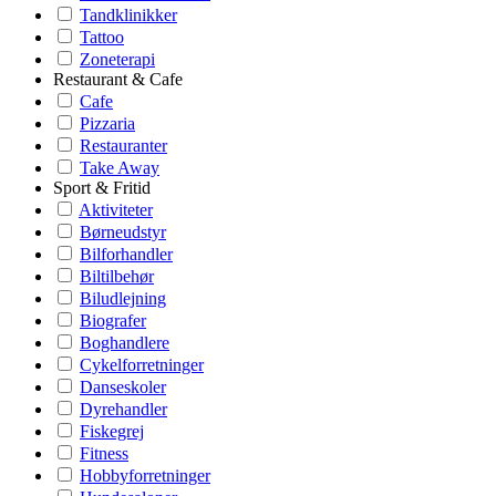
Tandklinikker
Tattoo
Zoneterapi
Restaurant & Cafe
Cafe
Pizzaria
Restauranter
Take Away
Sport & Fritid
Aktiviteter
Børneudstyr
Bilforhandler
Biltilbehør
Biludlejning
Biografer
Boghandlere
Cykelforretninger
Danseskoler
Dyrehandler
Fiskegrej
Fitness
Hobbyforretninger