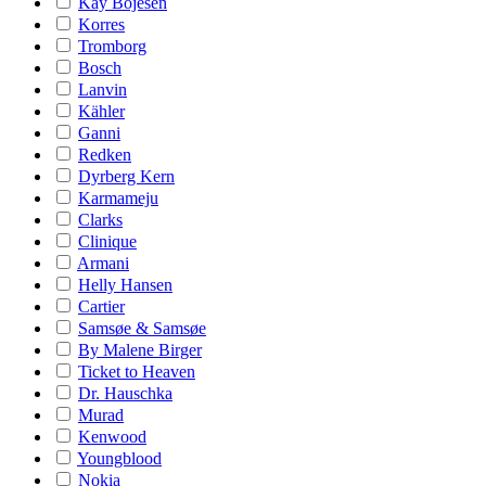
Kay Bojesen
Korres
Tromborg
Bosch
Lanvin
Kähler
Ganni
Redken
Dyrberg Kern
Karmameju
Clarks
Clinique
Armani
Helly Hansen
Cartier
Samsøe & Samsøe
By Malene Birger
Ticket to Heaven
Dr. Hauschka
Murad
Kenwood
Youngblood
Nokia