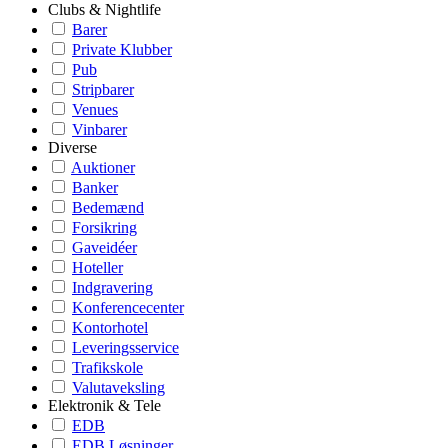
Clubs & Nightlife
Barer
Private Klubber
Pub
Stripbarer
Venues
Vinbarer
Diverse
Auktioner
Banker
Bedemænd
Forsikring
Gaveidéer
Hoteller
Indgravering
Konferencecenter
Kontorhotel
Leveringsservice
Trafikskole
Valutaveksling
Elektronik & Tele
EDB
EDB Løsninger