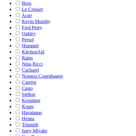
Boss
Le Creuset
Acne
Kevin Murphy
Fred Perry
Oakley
Persol
Hummel
KitchenAid
Rains
Nina Ricci
Cacharel
Nomess Copenhagen
Carrera
Casio
Stelton
Kerastase
Krups
Havaianas
Hestra
Triumph
Issey Miyake