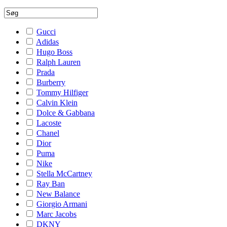
Gucci
Adidas
Hugo Boss
Ralph Lauren
Prada
Burberry
Tommy Hilfiger
Calvin Klein
Dolce & Gabbana
Lacoste
Chanel
Dior
Puma
Nike
Stella McCartney
Ray Ban
New Balance
Giorgio Armani
Marc Jacobs
DKNY