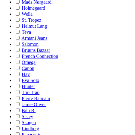
Mads Nørgaard
Holmegaard
Wella
St. Tropez
Helmut Lang
Teva
Armani Jeans
Salomon
Bruuns Bazaar
French Connection
Omega
Canon
Hay
Eva Solo
Hunter
Trip Trap
Pierre Balmain
Jamie Oliver
Billi Bi
Sisley
Skagen
Lindberg
Panasonic