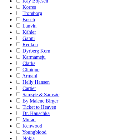
Kay Bojesen
Korres
Tromborg
Bosch
Lanvin
Kähler
Ganni
Redken
Dyrberg Kern
Karmameju
Clarks
Clinique
Armani
Helly Hansen
Cartier
Samsøe & Samsøe
By Malene Birger
Ticket to Heaven
Dr. Hauschka
Murad
Kenwood
Youngblood
Nokia