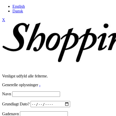
English
Dansk
X
Venligst udfyld alle felterne.
Generelle oplysninger
-
Navn
Grundlagt Dato?
Gadenavn