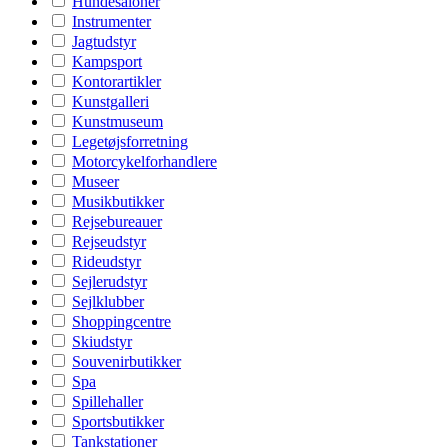
Hundesaloner
Instrumenter
Jagtudstyr
Kampsport
Kontorartikler
Kunstgalleri
Kunstmuseum
Legetøjsforretning
Motorcykelforhandlere
Museer
Musikbutikker
Rejsebureauer
Rejseudstyr
Rideudstyr
Sejlerudstyr
Sejlklubber
Shoppingcentre
Skiudstyr
Souvenirbutikker
Spa
Spillehaller
Sportsbutikker
Tankstationer