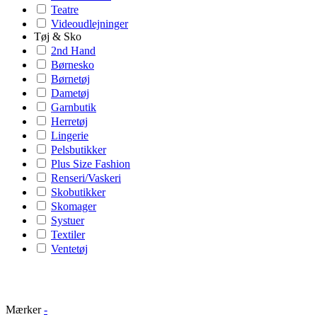
Teatre
Videoudlejninger
Tøj & Sko
2nd Hand
Børnesko
Børnetøj
Dametøj
Garnbutik
Herretøj
Lingerie
Pelsbutikker
Plus Size Fashion
Renseri/Vaskeri
Skobutikker
Skomager
Systuer
Textiler
Ventetøj
Mærker
-