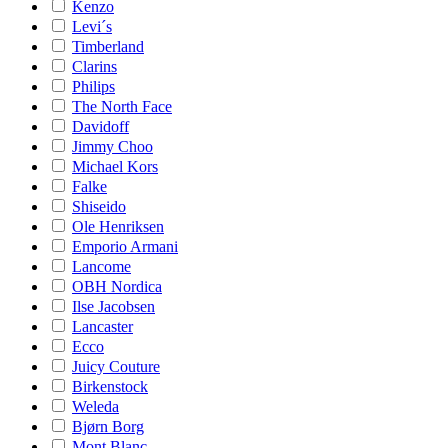
Kenzo
Levi´s
Timberland
Clarins
Philips
The North Face
Davidoff
Jimmy Choo
Michael Kors
Falke
Shiseido
Ole Henriksen
Emporio Armani
Lancome
OBH Nordica
Ilse Jacobsen
Lancaster
Ecco
Juicy Couture
Birkenstock
Weleda
Bjørn Borg
Mont Blanc