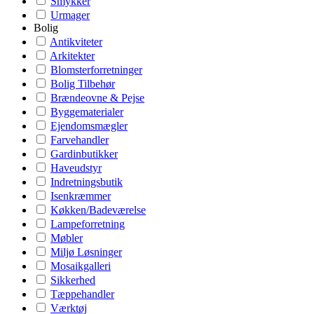
Smykker
Urmager
Bolig
Antikviteter
Arkitekter
Blomsterforretninger
Bolig Tilbehør
Brændeovne & Pejse
Byggematerialer
Ejendomsmægler
Farvehandler
Gardinbutikker
Haveudstyr
Indretningsbutik
Isenkræmmer
Køkken/Badeværelse
Lampeforretning
Møbler
Miljø Løsninger
Mosaikgalleri
Sikkerhed
Tæppehandler
Værktøj