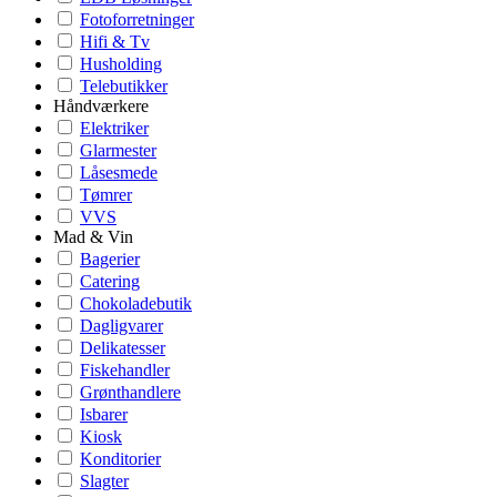
Fotoforretninger
Hifi & Tv
Husholding
Telebutikker
Håndværkere
Elektriker
Glarmester
Låsesmede
Tømrer
VVS
Mad & Vin
Bagerier
Catering
Chokoladebutik
Dagligvarer
Delikatesser
Fiskehandler
Grønthandlere
Isbarer
Kiosk
Konditorier
Slagter