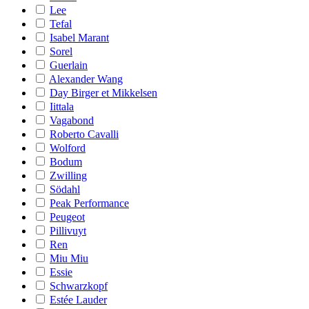
Lee
Tefal
Isabel Marant
Sorel
Guerlain
Alexander Wang
Day Birger et Mikkelsen
Iittala
Vagabond
Roberto Cavalli
Wolford
Bodum
Zwilling
Södahl
Peak Performance
Peugeot
Pillivuyt
Ren
Miu Miu
Essie
Schwarzkopf
Estée Lauder