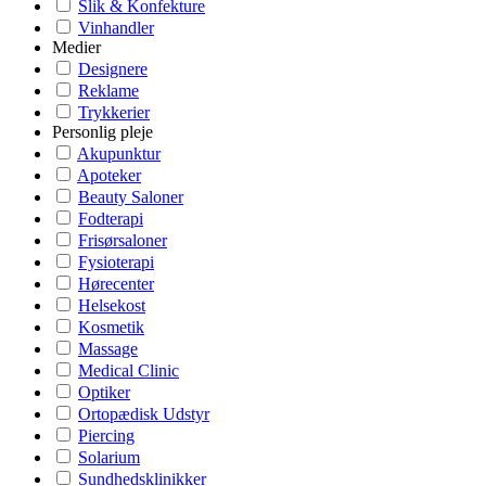
Slik & Konfekture
Vinhandler
Medier
Designere
Reklame
Trykkerier
Personlig pleje
Akupunktur
Apoteker
Beauty Saloner
Fodterapi
Frisørsaloner
Fysioterapi
Hørecenter
Helsekost
Kosmetik
Massage
Medical Clinic
Optiker
Ortopædisk Udstyr
Piercing
Solarium
Sundhedsklinikker