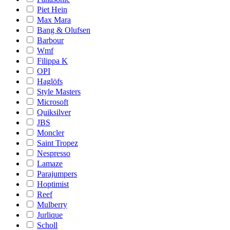
Piet Hein
Max Mara
Bang & Olufsen
Barbour
Wmf
Filippa K
OPI
Haglöfs
Style Masters
Microsoft
Quiksilver
JBS
Moncler
Saint Tropez
Nespresso
Lamaze
Parajumpers
Hoptimist
Reef
Mulberry
Jurlique
Scholl