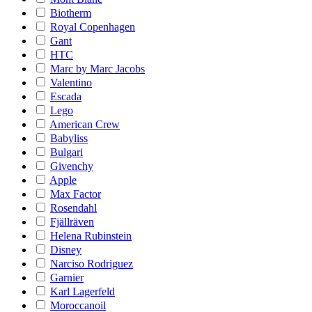
Biotherm
Royal Copenhagen
Gant
HTC
Marc by Marc Jacobs
Valentino
Escada
Lego
American Crew
Babyliss
Bulgari
Givenchy
Apple
Max Factor
Rosendahl
Fjällräven
Helena Rubinstein
Disney
Narciso Rodriguez
Garnier
Karl Lagerfeld
Moroccanoil