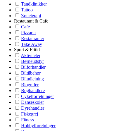
Tandklinikker
Tattoo
Zoneterapi
Restaurant & Cafe
Cafe
Pizzaria
Restauranter
Take Away
Sport & Fritid
Aktiviteter
Børneudstyr
Bilforhandler
Biltilbehør
Biludlejning
Biografer
Boghandlere
Cykelforretninger
Danseskoler
Dyrehandler
Fiskegrej
Fitness
Hobbyforretninger