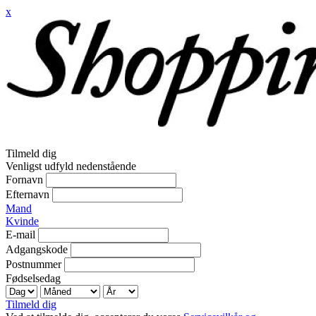
x
Tilmeld dig
Venligst udfyld nedenstående
Fornavn
Efternavn
Mand
Kvinde
E-mail
Adgangskode
Postnummer
Fødselsedag
Tilmeld dig