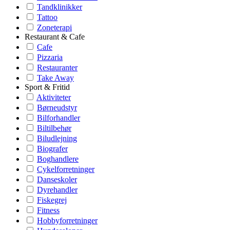
Tandklinikker
Tattoo
Zoneterapi
Restaurant & Cafe
Cafe
Pizzaria
Restauranter
Take Away
Sport & Fritid
Aktiviteter
Børneudstyr
Bilforhandler
Biltilbehør
Biludlejning
Biografer
Boghandlere
Cykelforretninger
Danseskoler
Dyrehandler
Fiskegrej
Fitness
Hobbyforretninger