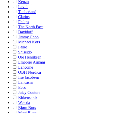
Kenzo
Levi´s
Timberland
Clarins
Philips
The North Face
Davidoff
Jimmy Choo
Michael Kors
Falke
Shiseido
Ole Henriksen
Emporio Armani
Lancome
OBH Nordica
Ilse Jacobsen
Lancaster
Ecco
Juicy Couture
Birkenstock
Weleda
Bjørn Borg
Mont Blanc