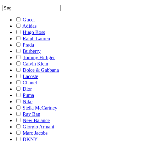
Gucci
Adidas
Hugo Boss
Ralph Lauren
Prada
Burberry
Tommy Hilfiger
Calvin Klein
Dolce & Gabbana
Lacoste
Chanel
Dior
Puma
Nike
Stella McCartney
Ray Ban
New Balance
Giorgio Armani
Marc Jacobs
DKNY