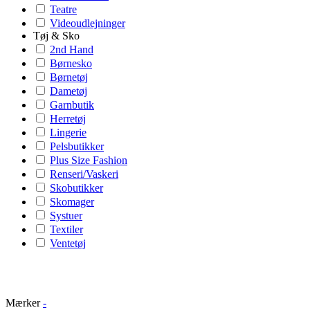
Teatre
Videoudlejninger
Tøj & Sko
2nd Hand
Børnesko
Børnetøj
Dametøj
Garnbutik
Herretøj
Lingerie
Pelsbutikker
Plus Size Fashion
Renseri/Vaskeri
Skobutikker
Skomager
Systuer
Textiler
Ventetøj
Mærker
-