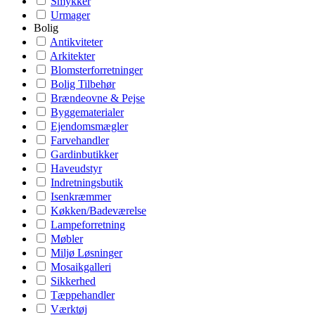
Smykker
Urmager
Bolig
Antikviteter
Arkitekter
Blomsterforretninger
Bolig Tilbehør
Brændeovne & Pejse
Byggematerialer
Ejendomsmægler
Farvehandler
Gardinbutikker
Haveudstyr
Indretningsbutik
Isenkræmmer
Køkken/Badeværelse
Lampeforretning
Møbler
Miljø Løsninger
Mosaikgalleri
Sikkerhed
Tæppehandler
Værktøj