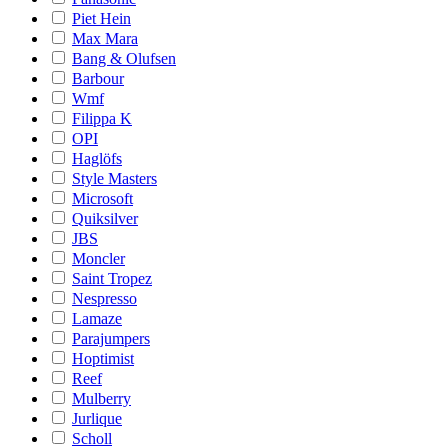
Piet Hein
Max Mara
Bang & Olufsen
Barbour
Wmf
Filippa K
OPI
Haglöfs
Style Masters
Microsoft
Quiksilver
JBS
Moncler
Saint Tropez
Nespresso
Lamaze
Parajumpers
Hoptimist
Reef
Mulberry
Jurlique
Scholl