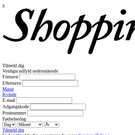
x
Tilmeld dig
Venligst udfyld nedenstående
Fornavn
Efternavn
Mand
Kvinde
E-mail
Adgangskode
Postnummer
Fødselsedag
Tilmeld dig