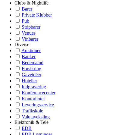
Clubs & Nightlife
Barer
Private Klubber
Pub
Stripbarer
Venues
Vinbarer
Diverse
Auktioner
Banker
Bedemænd
Forsikring
Gaveidéer
Hoteller
Indgravering
Konferencecenter
Kontorhotel
Leveringsservice
Trafikskole
Valutaveksling
Elektronik & Tele
EDB
EDB Løsninger