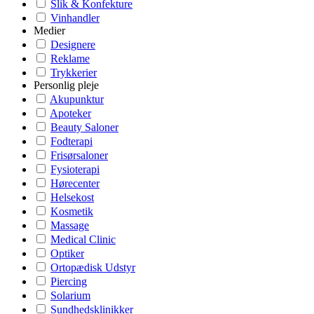
Slik & Konfekture
Vinhandler
Medier
Designere
Reklame
Trykkerier
Personlig pleje
Akupunktur
Apoteker
Beauty Saloner
Fodterapi
Frisørsaloner
Fysioterapi
Hørecenter
Helsekost
Kosmetik
Massage
Medical Clinic
Optiker
Ortopædisk Udstyr
Piercing
Solarium
Sundhedsklinikker