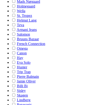
Mads Nørgaard
Holmegaard
Wella
St. Tropez
Helmut Lang
Teva
Armani Jeans
Salomon
Bruuns Bazaar
French Connection
Omega
Canon
Hay
Eva Solo
Hunter
Trip Trap
Pierre Balmain
Jamie Oliver
Billi Bi
Sisley
Skagen
Lindberg
Panasonic