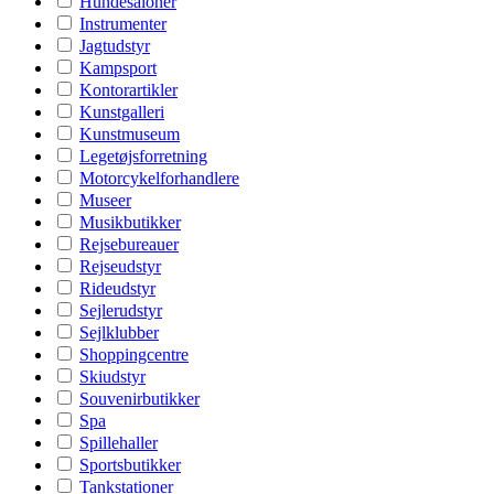
Hundesaloner
Instrumenter
Jagtudstyr
Kampsport
Kontorartikler
Kunstgalleri
Kunstmuseum
Legetøjsforretning
Motorcykelforhandlere
Museer
Musikbutikker
Rejsebureauer
Rejseudstyr
Rideudstyr
Sejlerudstyr
Sejlklubber
Shoppingcentre
Skiudstyr
Souvenirbutikker
Spa
Spillehaller
Sportsbutikker
Tankstationer