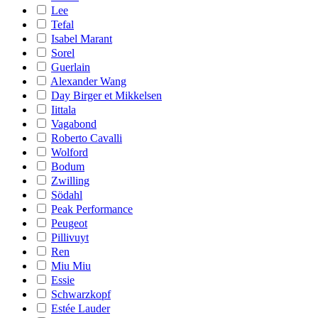
Lee
Tefal
Isabel Marant
Sorel
Guerlain
Alexander Wang
Day Birger et Mikkelsen
Iittala
Vagabond
Roberto Cavalli
Wolford
Bodum
Zwilling
Södahl
Peak Performance
Peugeot
Pillivuyt
Ren
Miu Miu
Essie
Schwarzkopf
Estée Lauder