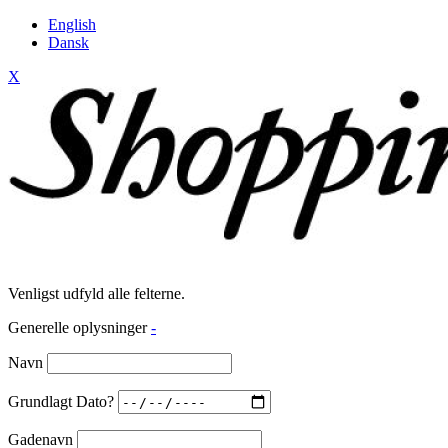
English
Dansk
X
Venligst udfyld alle felterne.
Generelle oplysninger
-
Navn
Grundlagt Dato?
Gadenavn