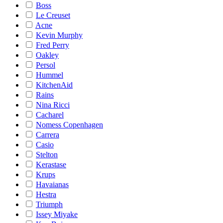
Boss
Le Creuset
Acne
Kevin Murphy
Fred Perry
Oakley
Persol
Hummel
KitchenAid
Rains
Nina Ricci
Cacharel
Nomess Copenhagen
Carrera
Casio
Stelton
Kerastase
Krups
Havaianas
Hestra
Triumph
Issey Miyake