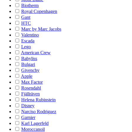
Biotherm
Royal Copenhagen
Gant
HTC
Marc by Marc Jacobs
Valentino
Escada
Lego
American Crew
Babyliss
Bulgari
Givenchy
Apple
Max Factor
Rosendahl
Fjällräven
Helena Rubinstein
Disney
Narciso Rodriguez
Garnier
Karl Lagerfeld
Moroccanoil