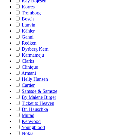
Kay Bojesen
Korres
Tromborg
Bosch
Lanvin
Kähler
Ganni
Redken
Dyrberg Kern
Karmameju
Clarks
Clinique
Armani
Helly Hansen
Cartier
Samsøe & Samsøe
By Malene Birger
Ticket to Heaven
Dr. Hauschka
Murad
Kenwood
Youngblood
Nokia