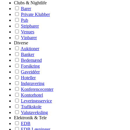
Clubs & Nightlife
Barer
Private Klubber
Pub
Stripbarer
Venues
Vinbarer
Diverse
Auktioner
Banker
Bedemænd
Forsikring
Gaveidéer
Hoteller
Indgravering
Konferencecenter
Kontorhotel
Leveringsservice
Trafikskole
Valutaveksling
Elektronik & Tele
EDB
EDB Løsninger