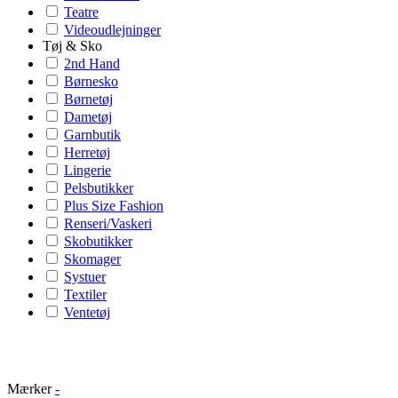
Teatre
Videoudlejninger
Tøj & Sko
2nd Hand
Børnesko
Børnetøj
Dametøj
Garnbutik
Herretøj
Lingerie
Pelsbutikker
Plus Size Fashion
Renseri/Vaskeri
Skobutikker
Skomager
Systuer
Textiler
Ventetøj
Mærker
-