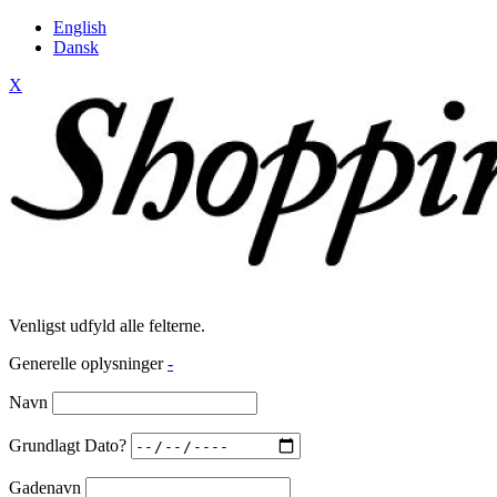
English
Dansk
X
Venligst udfyld alle felterne.
Generelle oplysninger
-
Navn
Grundlagt Dato?
Gadenavn