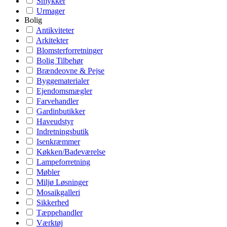
Smykker
Urmager
Bolig
Antikviteter
Arkitekter
Blomsterforretninger
Bolig Tilbehør
Brændeovne & Pejse
Byggematerialer
Ejendomsmægler
Farvehandler
Gardinbutikker
Haveudstyr
Indretningsbutik
Isenkræmmer
Køkken/Badeværelse
Lampeforretning
Møbler
Miljø Løsninger
Mosaikgalleri
Sikkerhed
Tæppehandler
Værktøj