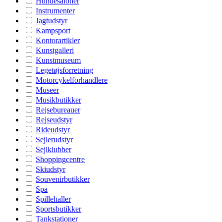
Hundesaloner
Instrumenter
Jagtudstyr
Kampsport
Kontorartikler
Kunstgalleri
Kunstmuseum
Legetøjsforretning
Motorcykelforhandlere
Museer
Musikbutikker
Rejsebureauer
Rejseudstyr
Rideudstyr
Sejlerudstyr
Sejlklubber
Shoppingcentre
Skiudstyr
Souvenirbutikker
Spa
Spillehaller
Sportsbutikker
Tankstationer