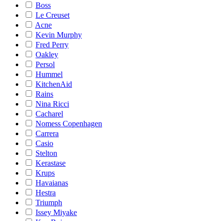
Boss
Le Creuset
Acne
Kevin Murphy
Fred Perry
Oakley
Persol
Hummel
KitchenAid
Rains
Nina Ricci
Cacharel
Nomess Copenhagen
Carrera
Casio
Stelton
Kerastase
Krups
Havaianas
Hestra
Triumph
Issey Miyake