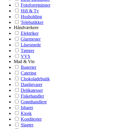
Fotoforretninger
Hifi & Tv
Husholding
Telebutikker
Håndværkere
Elektriker
Glarmester
Låsesmede
Tømrer
VVS
Mad & Vin
Bagerier
Catering
Chokoladebutik
Dagligvarer
Delikatesser
Fiskehandler
Grønthandlere
Isbarer
Kiosk
Konditorier
Slagter