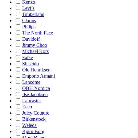
Kenzo
Levi´s
Timberland
Clarins
Philips
The North Face
Davidoff
Jimmy Choo
Michael Kors
Falke
Shiseido
Ole Henriksen
Emporio Armani
Lancome
OBH Nordica
Ilse Jacobsen
Lancaster
Ecco
Juicy Couture
Birkenstock
Weleda
Bjørn Borg
Mont Blanc