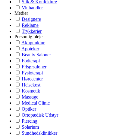
Slik & Konfekture
Vinhandler
Medier
Designere
Reklame
Trykkerier
Personlig pleje
Akupunktur
Apoteker
Beauty Saloner
Fodterapi
Frisørsaloner
Fysioterapi
Hørecenter
Helsekost
Kosmetik
Massage
Medical Clinic
Optiker
Ortopædisk Udstyr
Piercing
Solarium
Sundhedsklinikker