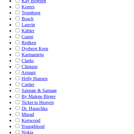
Kay Bojesen
Korres
Tromborg
Bosch
Lanvin
Kähler
Ganni
Redken
Dyrberg Kern
Karmameju
Clarks
Clinique
Armani
Helly Hansen
Cartier
Samsøe & Samsøe
By Malene Birger
Ticket to Heaven
Dr. Hauschka
Murad
Kenwood
Youngblood
Nokia