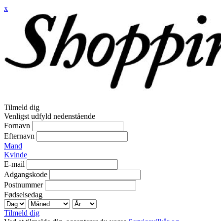
x
Tilmeld dig
Venligst udfyld nedenstående
Fornavn
Efternavn
Mand
Kvinde
E-mail
Adgangskode
Postnummer
Fødselsedag
Tilmeld dig