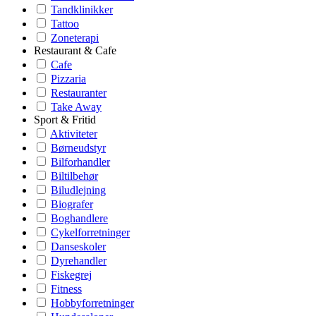
Tandklinikker
Tattoo
Zoneterapi
Restaurant & Cafe
Cafe
Pizzaria
Restauranter
Take Away
Sport & Fritid
Aktiviteter
Børneudstyr
Bilforhandler
Biltilbehør
Biludlejning
Biografer
Boghandlere
Cykelforretninger
Danseskoler
Dyrehandler
Fiskegrej
Fitness
Hobbyforretninger