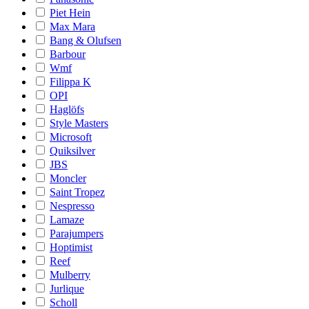
Piet Hein
Max Mara
Bang & Olufsen
Barbour
Wmf
Filippa K
OPI
Haglöfs
Style Masters
Microsoft
Quiksilver
JBS
Moncler
Saint Tropez
Nespresso
Lamaze
Parajumpers
Hoptimist
Reef
Mulberry
Jurlique
Scholl