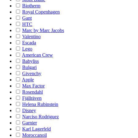
Biotherm
Royal Copenhagen
Gant
HTC
Marc by Marc Jacobs
Valentino
Escada
Lego
American Crew
Babyliss
Bulgari
Givenchy
Apple
Max Factor
Rosendahl
Fjällräven
Helena Rubinstein
Disney
Narciso Rodriguez
Garnier
Karl Lagerfeld
Moroccanoil