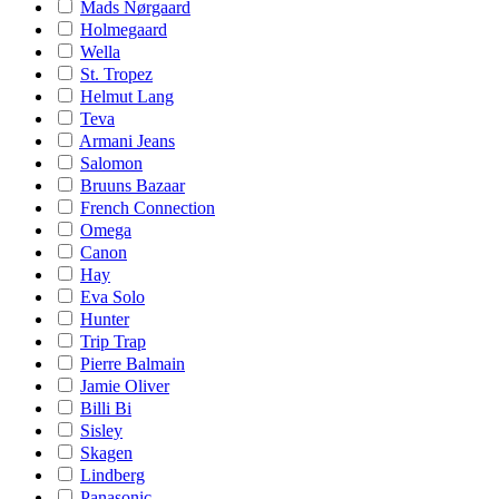
Mads Nørgaard
Holmegaard
Wella
St. Tropez
Helmut Lang
Teva
Armani Jeans
Salomon
Bruuns Bazaar
French Connection
Omega
Canon
Hay
Eva Solo
Hunter
Trip Trap
Pierre Balmain
Jamie Oliver
Billi Bi
Sisley
Skagen
Lindberg
Panasonic