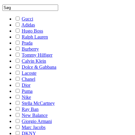
Gucci
Adidas
Hugo Boss
Ralph Lauren
Prada
Burberry
Tommy Hilfiger
Calvin Klein
Dolce & Gabbana
Lacoste
Chanel
Dior
Puma
Nike
Stella McCartney
Ray Ban
New Balance
Giorgio Armani
Marc Jacobs
DKNY