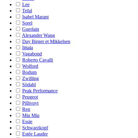
Lee
Tefal
Isabel Marant
Sorel
Guerlain
Alexander Wang
Day Birger et Mikkelsen
Iittala
Vagabond
Roberto Cavalli
Wolford
Bodum
Zwilling
Södahl
Peak Performance
Peugeot
Pillivuyt
Ren
Miu Miu
Essie
Schwarzkopf
Estée Lauder