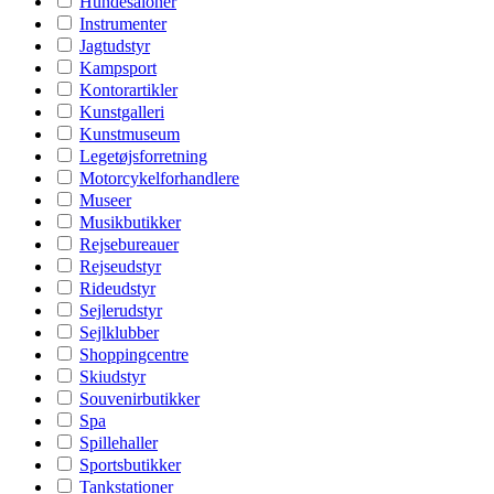
Hundesaloner
Instrumenter
Jagtudstyr
Kampsport
Kontorartikler
Kunstgalleri
Kunstmuseum
Legetøjsforretning
Motorcykelforhandlere
Museer
Musikbutikker
Rejsebureauer
Rejseudstyr
Rideudstyr
Sejlerudstyr
Sejlklubber
Shoppingcentre
Skiudstyr
Souvenirbutikker
Spa
Spillehaller
Sportsbutikker
Tankstationer