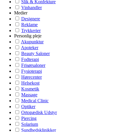
Slik & Konfekture
Vinhandler
Medier
Designere
Reklame
Trykkerier
Personlig pleje
Akupunktur
Apoteker
Beauty Saloner
Fodterapi
Frisørsaloner
Fysioterapi
Hørecenter
Helsekost
Kosmetik
Massage
Medical Clinic
Optiker
Ortopædisk Udstyr
Piercing
Solarium
Sundhedsklinikker