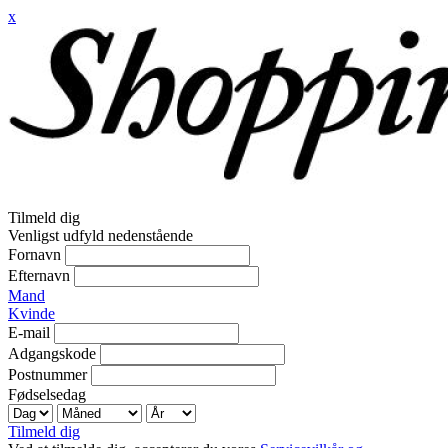
x
Tilmeld dig
Venligst udfyld nedenstående
Fornavn
Efternavn
Mand
Kvinde
E-mail
Adgangskode
Postnummer
Fødselsedag
Tilmeld dig