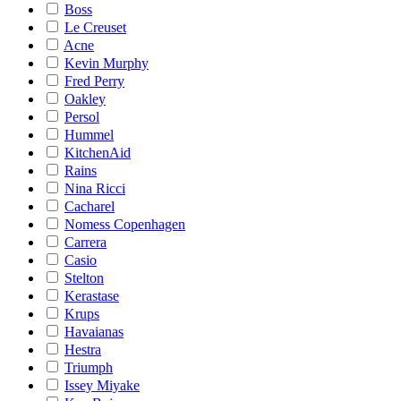
Boss
Le Creuset
Acne
Kevin Murphy
Fred Perry
Oakley
Persol
Hummel
KitchenAid
Rains
Nina Ricci
Cacharel
Nomess Copenhagen
Carrera
Casio
Stelton
Kerastase
Krups
Havaianas
Hestra
Triumph
Issey Miyake