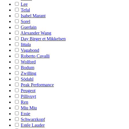
Lee
Tefal
Isabel Marant
Sorel
Guerlain
Alexander Wang
Day Birger et Mikkelsen
Iittala
Vagabond
Roberto Cavalli
Wolford
Bodum
Zwilling
Södahl
Peak Performance
Peugeot
Pillivuyt
Ren
Miu Miu
Essie
Schwarzkopf
Estée Lauder