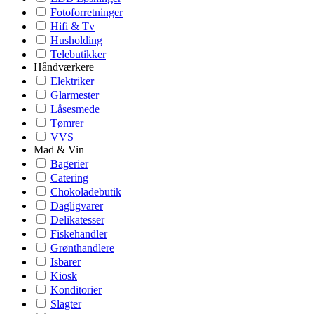
Fotoforretninger
Hifi & Tv
Husholding
Telebutikker
Håndværkere
Elektriker
Glarmester
Låsesmede
Tømrer
VVS
Mad & Vin
Bagerier
Catering
Chokoladebutik
Dagligvarer
Delikatesser
Fiskehandler
Grønthandlere
Isbarer
Kiosk
Konditorier
Slagter