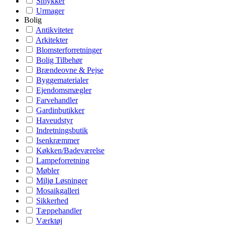
Smykker
Urmager
Bolig
Antikviteter
Arkitekter
Blomsterforretninger
Bolig Tilbehør
Brændeovne & Pejse
Byggematerialer
Ejendomsmægler
Farvehandler
Gardinbutikker
Haveudstyr
Indretningsbutik
Isenkræmmer
Køkken/Badeværelse
Lampeforretning
Møbler
Miljø Løsninger
Mosaikgalleri
Sikkerhed
Tæppehandler
Værktøj