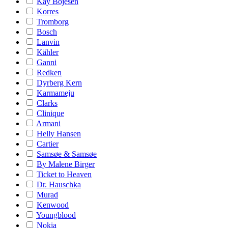
Kay Bojesen
Korres
Tromborg
Bosch
Lanvin
Kähler
Ganni
Redken
Dyrberg Kern
Karmameju
Clarks
Clinique
Armani
Helly Hansen
Cartier
Samsøe & Samsøe
By Malene Birger
Ticket to Heaven
Dr. Hauschka
Murad
Kenwood
Youngblood
Nokia