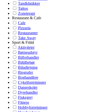
Tandklinikker
Tattoo
Zoneterapi
Restaurant & Cafe
Cafe
Pizzaria
Restauranter
Take Away
Sport & Fritid
Aktiviteter
Børneudstyr
Bilforhandler
Biltilbehør
Biludlejning
Biografer
Boghandlere
Cykelforretninger
Danseskoler
Dyrehandler
Fiskegrej
Fitness
Hobbyforretninger