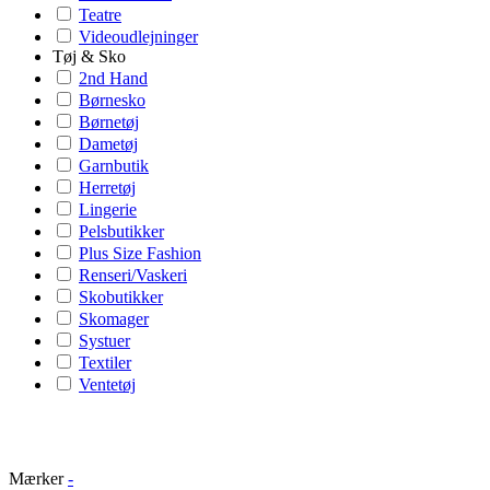
Teatre
Videoudlejninger
Tøj & Sko
2nd Hand
Børnesko
Børnetøj
Dametøj
Garnbutik
Herretøj
Lingerie
Pelsbutikker
Plus Size Fashion
Renseri/Vaskeri
Skobutikker
Skomager
Systuer
Textiler
Ventetøj
Mærker
-