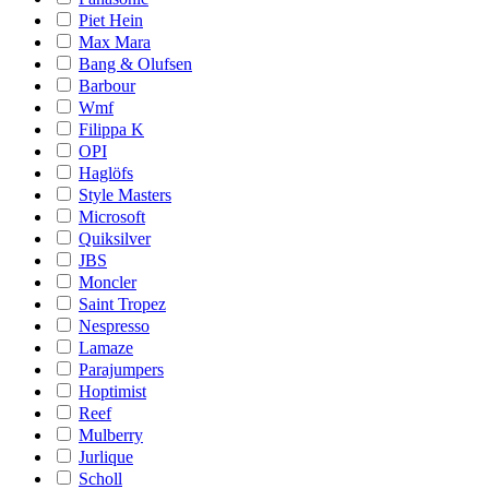
Piet Hein
Max Mara
Bang & Olufsen
Barbour
Wmf
Filippa K
OPI
Haglöfs
Style Masters
Microsoft
Quiksilver
JBS
Moncler
Saint Tropez
Nespresso
Lamaze
Parajumpers
Hoptimist
Reef
Mulberry
Jurlique
Scholl