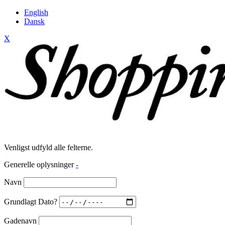
English
Dansk
X
Venligst udfyld alle felterne.
Generelle oplysninger
-
Navn
Grundlagt Dato?
Gadenavn