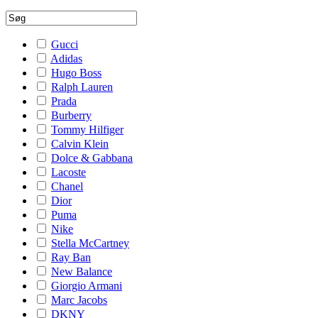
Gucci
Adidas
Hugo Boss
Ralph Lauren
Prada
Burberry
Tommy Hilfiger
Calvin Klein
Dolce & Gabbana
Lacoste
Chanel
Dior
Puma
Nike
Stella McCartney
Ray Ban
New Balance
Giorgio Armani
Marc Jacobs
DKNY