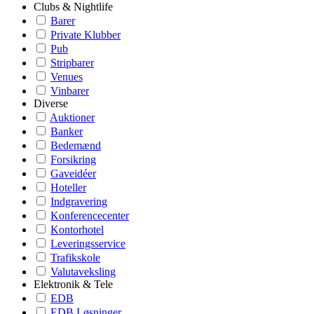
Clubs & Nightlife
Barer
Private Klubber
Pub
Stripbarer
Venues
Vinbarer
Diverse
Auktioner
Banker
Bedemænd
Forsikring
Gaveidéer
Hoteller
Indgravering
Konferencecenter
Kontorhotel
Leveringsservice
Trafikskole
Valutaveksling
Elektronik & Tele
EDB
EDB Løsninger