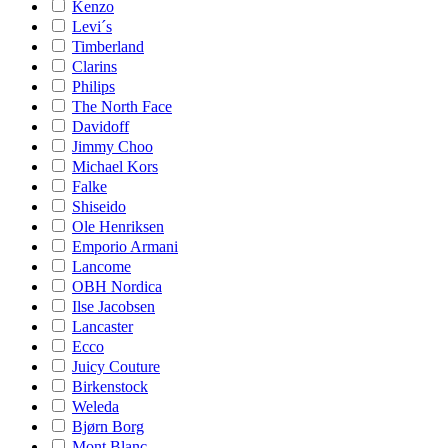
Kenzo
Levi´s
Timberland
Clarins
Philips
The North Face
Davidoff
Jimmy Choo
Michael Kors
Falke
Shiseido
Ole Henriksen
Emporio Armani
Lancome
OBH Nordica
Ilse Jacobsen
Lancaster
Ecco
Juicy Couture
Birkenstock
Weleda
Bjørn Borg
Mont Blanc