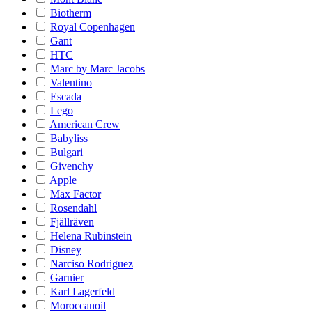
Biotherm
Royal Copenhagen
Gant
HTC
Marc by Marc Jacobs
Valentino
Escada
Lego
American Crew
Babyliss
Bulgari
Givenchy
Apple
Max Factor
Rosendahl
Fjällräven
Helena Rubinstein
Disney
Narciso Rodriguez
Garnier
Karl Lagerfeld
Moroccanoil