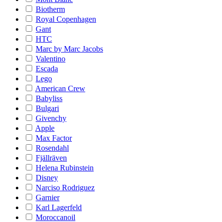
Biotherm
Royal Copenhagen
Gant
HTC
Marc by Marc Jacobs
Valentino
Escada
Lego
American Crew
Babyliss
Bulgari
Givenchy
Apple
Max Factor
Rosendahl
Fjällräven
Helena Rubinstein
Disney
Narciso Rodriguez
Garnier
Karl Lagerfeld
Moroccanoil