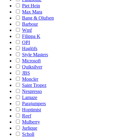
Piet Hein
Max Mara
Bang & Olufsen
Barbour
Wmf
Filippa K
OPI
Haglöfs
Style Masters
Microsoft
Quiksilver
JBS
Moncler
Saint Tropez
Nespresso
Lamaze
Parajumpers
Hoptimist
Reef
Mulberry
Jurlique
Scholl