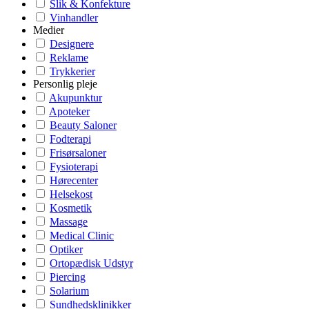
Slik & Konfekture
Vinhandler
Medier
Designere
Reklame
Trykkerier
Personlig pleje
Akupunktur
Apoteker
Beauty Saloner
Fodterapi
Frisørsaloner
Fysioterapi
Hørecenter
Helsekost
Kosmetik
Massage
Medical Clinic
Optiker
Ortopædisk Udstyr
Piercing
Solarium
Sundhedsklinikker