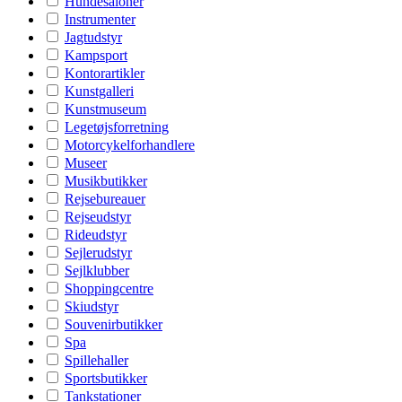
Hundesaloner
Instrumenter
Jagtudstyr
Kampsport
Kontorartikler
Kunstgalleri
Kunstmuseum
Legetøjsforretning
Motorcykelforhandlere
Museer
Musikbutikker
Rejsebureauer
Rejseudstyr
Rideudstyr
Sejlerudstyr
Sejlklubber
Shoppingcentre
Skiudstyr
Souvenirbutikker
Spa
Spillehaller
Sportsbutikker
Tankstationer