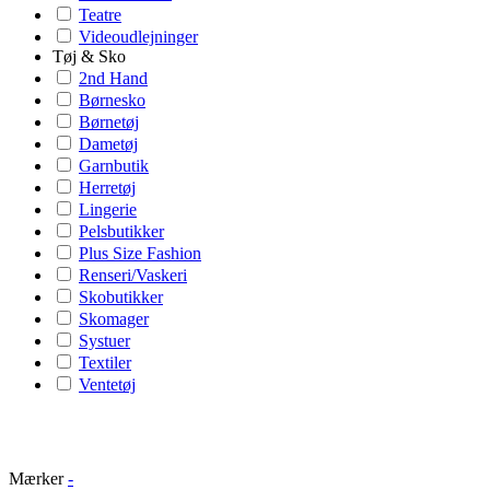
Teatre
Videoudlejninger
Tøj & Sko
2nd Hand
Børnesko
Børnetøj
Dametøj
Garnbutik
Herretøj
Lingerie
Pelsbutikker
Plus Size Fashion
Renseri/Vaskeri
Skobutikker
Skomager
Systuer
Textiler
Ventetøj
Mærker
-