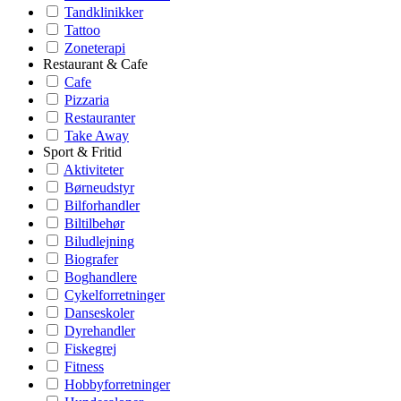
Tandklinikker
Tattoo
Zoneterapi
Restaurant & Cafe
Cafe
Pizzaria
Restauranter
Take Away
Sport & Fritid
Aktiviteter
Børneudstyr
Bilforhandler
Biltilbehør
Biludlejning
Biografer
Boghandlere
Cykelforretninger
Danseskoler
Dyrehandler
Fiskegrej
Fitness
Hobbyforretninger