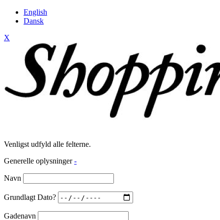
English
Dansk
X
Venligst udfyld alle felterne.
Generelle oplysninger
-
Navn
Grundlagt Dato?
Gadenavn