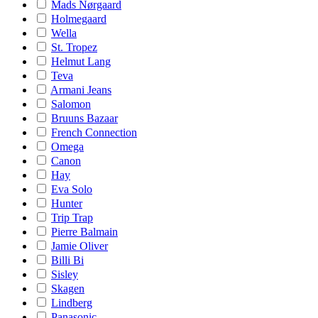
Mads Nørgaard
Holmegaard
Wella
St. Tropez
Helmut Lang
Teva
Armani Jeans
Salomon
Bruuns Bazaar
French Connection
Omega
Canon
Hay
Eva Solo
Hunter
Trip Trap
Pierre Balmain
Jamie Oliver
Billi Bi
Sisley
Skagen
Lindberg
Panasonic