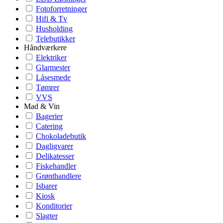
Fotoforretninger
Hifi & Tv
Husholding
Telebutikker
Håndværkere
Elektriker
Glarmester
Låsesmede
Tømrer
VVS
Mad & Vin
Bagerier
Catering
Chokoladebutik
Dagligvarer
Delikatesser
Fiskehandler
Grønthandlere
Isbarer
Kiosk
Konditorier
Slagter