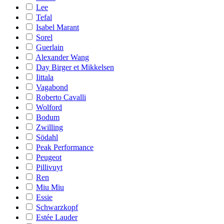
Lee
Tefal
Isabel Marant
Sorel
Guerlain
Alexander Wang
Day Birger et Mikkelsen
Iittala
Vagabond
Roberto Cavalli
Wolford
Bodum
Zwilling
Södahl
Peak Performance
Peugeot
Pillivuyt
Ren
Miu Miu
Essie
Schwarzkopf
Estée Lauder