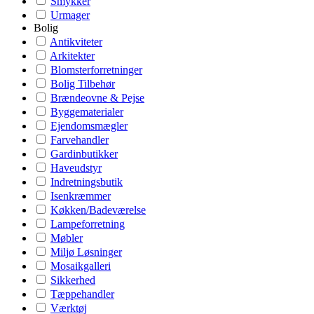
Smykker
Urmager
Bolig
Antikviteter
Arkitekter
Blomsterforretninger
Bolig Tilbehør
Brændeovne & Pejse
Byggematerialer
Ejendomsmægler
Farvehandler
Gardinbutikker
Haveudstyr
Indretningsbutik
Isenkræmmer
Køkken/Badeværelse
Lampeforretning
Møbler
Miljø Løsninger
Mosaikgalleri
Sikkerhed
Tæppehandler
Værktøj