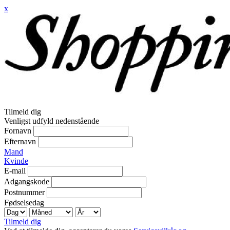
x
Tilmeld dig
Venligst udfyld nedenstående
Fornavn
Efternavn
Mand
Kvinde
E-mail
Adgangskode
Postnummer
Fødselsedag
Tilmeld dig