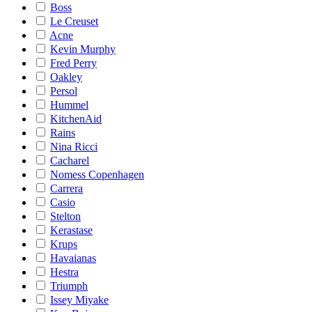
Boss
Le Creuset
Acne
Kevin Murphy
Fred Perry
Oakley
Persol
Hummel
KitchenAid
Rains
Nina Ricci
Cacharel
Nomess Copenhagen
Carrera
Casio
Stelton
Kerastase
Krups
Havaianas
Hestra
Triumph
Issey Miyake