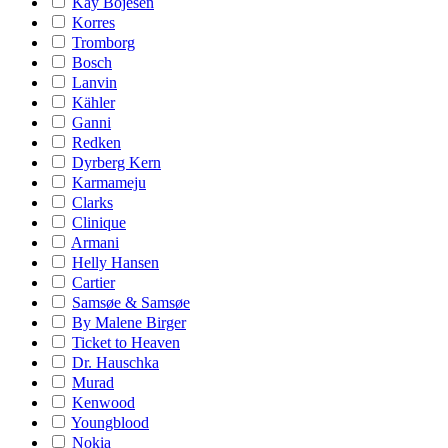
Kay Bojesen
Korres
Tromborg
Bosch
Lanvin
Kähler
Ganni
Redken
Dyrberg Kern
Karmameju
Clarks
Clinique
Armani
Helly Hansen
Cartier
Samsøe & Samsøe
By Malene Birger
Ticket to Heaven
Dr. Hauschka
Murad
Kenwood
Youngblood
Nokia