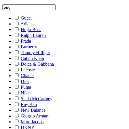
Gucci
Adidas
Hugo Boss
Ralph Lauren
Prada
Burberry
Tommy Hilfiger
Calvin Klein
Dolce & Gabbana
Lacoste
Chanel
Dior
Puma
Nike
Stella McCartney
Ray Ban
New Balance
Giorgio Armani
Marc Jacobs
DKNY