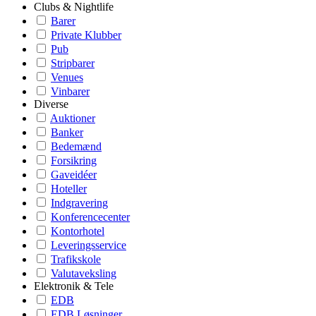
Clubs & Nightlife
Barer
Private Klubber
Pub
Stripbarer
Venues
Vinbarer
Diverse
Auktioner
Banker
Bedemænd
Forsikring
Gaveidéer
Hoteller
Indgravering
Konferencecenter
Kontorhotel
Leveringsservice
Trafikskole
Valutaveksling
Elektronik & Tele
EDB
EDB Løsninger