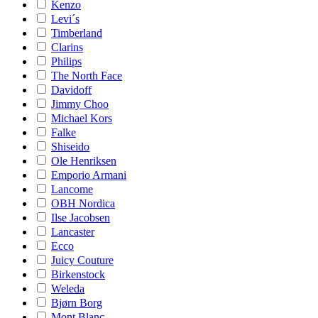
Kenzo
Levi´s
Timberland
Clarins
Philips
The North Face
Davidoff
Jimmy Choo
Michael Kors
Falke
Shiseido
Ole Henriksen
Emporio Armani
Lancome
OBH Nordica
Ilse Jacobsen
Lancaster
Ecco
Juicy Couture
Birkenstock
Weleda
Bjørn Borg
Mont Blanc