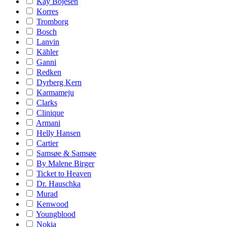
Kay Bojesen
Korres
Tromborg
Bosch
Lanvin
Kähler
Ganni
Redken
Dyrberg Kern
Karmameju
Clarks
Clinique
Armani
Helly Hansen
Cartier
Samsøe & Samsøe
By Malene Birger
Ticket to Heaven
Dr. Hauschka
Murad
Kenwood
Youngblood
Nokia