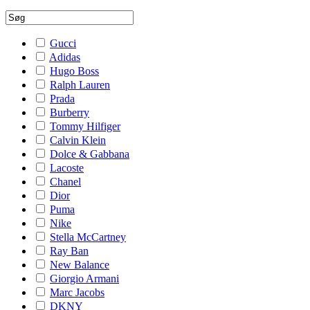
Gucci
Adidas
Hugo Boss
Ralph Lauren
Prada
Burberry
Tommy Hilfiger
Calvin Klein
Dolce & Gabbana
Lacoste
Chanel
Dior
Puma
Nike
Stella McCartney
Ray Ban
New Balance
Giorgio Armani
Marc Jacobs
DKNY