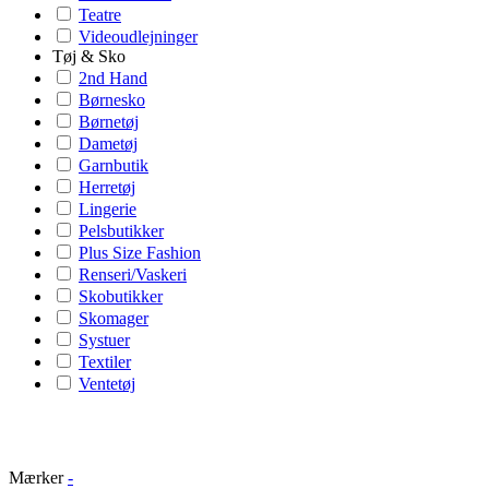
Teatre
Videoudlejninger
Tøj & Sko
2nd Hand
Børnesko
Børnetøj
Dametøj
Garnbutik
Herretøj
Lingerie
Pelsbutikker
Plus Size Fashion
Renseri/Vaskeri
Skobutikker
Skomager
Systuer
Textiler
Ventetøj
Mærker
-