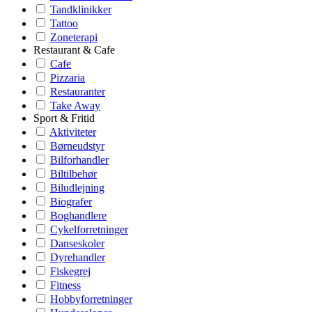
Tandklinikker
Tattoo
Zoneterapi
Restaurant & Cafe
Cafe
Pizzaria
Restauranter
Take Away
Sport & Fritid
Aktiviteter
Børneudstyr
Bilforhandler
Biltilbehør
Biludlejning
Biografer
Boghandlere
Cykelforretninger
Danseskoler
Dyrehandler
Fiskegrej
Fitness
Hobbyforretninger