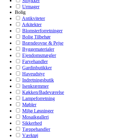
Smykker
Urmager
Bolig
Antikviteter
Arkitekter
Blomsterforretninger
Bolig Tilbehør
Brændeovne & Pejse
Byggematerialer
Ejendomsmægler
Farvehandler
Gardinbutikker
Haveudstyr
Indretningsbutik
Isenkræmmer
Køkken/Badeværelse
Lampeforretning
Møbler
Miljø Løsninger
Mosaikgalleri
Sikkerhed
Tæppehandler
Værktøj