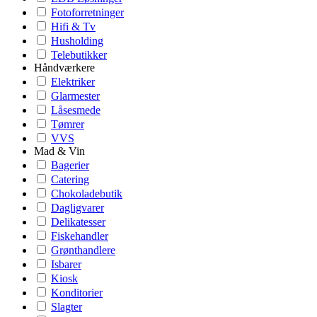
Fotoforretninger
Hifi & Tv
Husholding
Telebutikker
Håndværkere
Elektriker
Glarmester
Låsesmede
Tømrer
VVS
Mad & Vin
Bagerier
Catering
Chokoladebutik
Dagligvarer
Delikatesser
Fiskehandler
Grønthandlere
Isbarer
Kiosk
Konditorier
Slagter