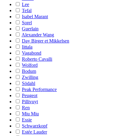
Lee
Tefal
Isabel Marant
Sorel
Guerlain
Alexander Wang
Day Birger et Mikkelsen
Iittala
Vagabond
Roberto Cavalli
Wolford
Bodum
Zwilling
Södahl
Peak Performance
Peugeot
Pillivuyt
Ren
Miu Miu
Essie
Schwarzkopf
Estée Lauder