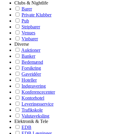
Clubs & Nightlife
Barer
Private Klubber
Pub
Stripbarer
Venues
Vinbarer
Diverse
Auktioner
Banker
Bedemænd
Forsikring
Gaveidéer
Hoteller
Indgravering
Konferencecenter
Kontorhotel
Leveringsservice
Trafikskole
Valutaveksling
Elektronik & Tele
EDB
EDB Løsninger