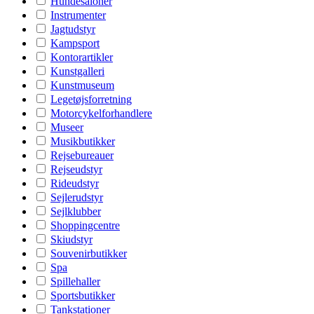
Hundesaloner
Instrumenter
Jagtudstyr
Kampsport
Kontorartikler
Kunstgalleri
Kunstmuseum
Legetøjsforretning
Motorcykelforhandlere
Museer
Musikbutikker
Rejsebureauer
Rejseudstyr
Rideudstyr
Sejlerudstyr
Sejlklubber
Shoppingcentre
Skiudstyr
Souvenirbutikker
Spa
Spillehaller
Sportsbutikker
Tankstationer