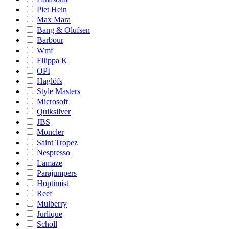
Piet Hein
Max Mara
Bang & Olufsen
Barbour
Wmf
Filippa K
OPI
Haglöfs
Style Masters
Microsoft
Quiksilver
JBS
Moncler
Saint Tropez
Nespresso
Lamaze
Parajumpers
Hoptimist
Reef
Mulberry
Jurlique
Scholl