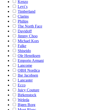
Kenzo
Levi´s
Timberland
Clarins
Philips
The North Face
Davidoff
Jimmy Choo
Michael Kors
Falke
Shiseido
Ole Henriksen
Emporio Armani
Lancome
OBH Nordica
Ilse Jacobsen
Lancaster
Ecco
Juicy Couture
Birkenstock
Weleda
Bjørn Borg
Mont Blanc