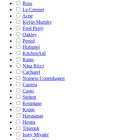
Boss
Le Creuset
Acne
Kevin Murphy
Fred Perry
Oakley
Persol
Hummel
KitchenAid
Rains
Nina Ricci
Cacharel
Nomess Copenhagen
Carrera
Casio
Stelton
Kerastase
Krups
Havaianas
Hestra
Triumph
Issey Miyake