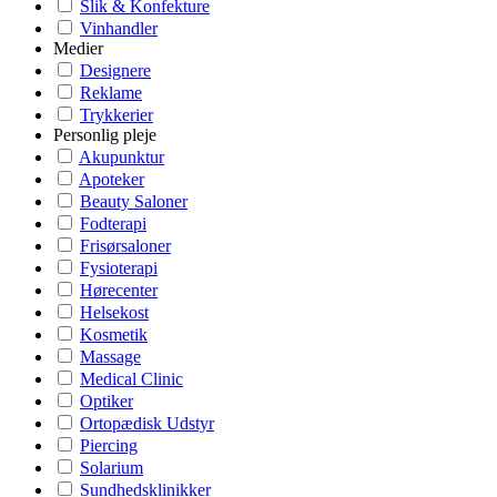
Slik & Konfekture
Vinhandler
Medier
Designere
Reklame
Trykkerier
Personlig pleje
Akupunktur
Apoteker
Beauty Saloner
Fodterapi
Frisørsaloner
Fysioterapi
Hørecenter
Helsekost
Kosmetik
Massage
Medical Clinic
Optiker
Ortopædisk Udstyr
Piercing
Solarium
Sundhedsklinikker