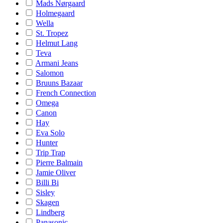
Mads Nørgaard
Holmegaard
Wella
St. Tropez
Helmut Lang
Teva
Armani Jeans
Salomon
Bruuns Bazaar
French Connection
Omega
Canon
Hay
Eva Solo
Hunter
Trip Trap
Pierre Balmain
Jamie Oliver
Billi Bi
Sisley
Skagen
Lindberg
Panasonic