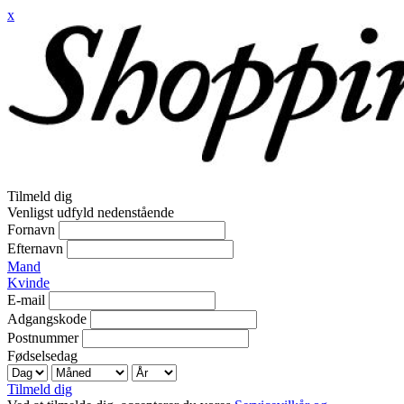
x
Tilmeld dig
Venligst udfyld nedenstående
Fornavn
Efternavn
Mand
Kvinde
E-mail
Adgangskode
Postnummer
Fødselsedag
Tilmeld dig