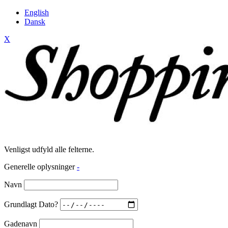
English
Dansk
X
Venligst udfyld alle felterne.
Generelle oplysninger
-
Navn
Grundlagt Dato?
Gadenavn