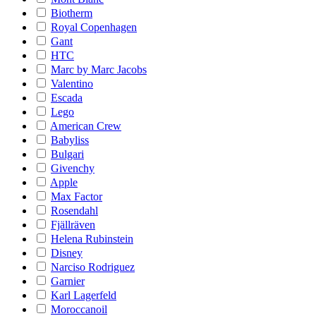
Biotherm
Royal Copenhagen
Gant
HTC
Marc by Marc Jacobs
Valentino
Escada
Lego
American Crew
Babyliss
Bulgari
Givenchy
Apple
Max Factor
Rosendahl
Fjällräven
Helena Rubinstein
Disney
Narciso Rodriguez
Garnier
Karl Lagerfeld
Moroccanoil