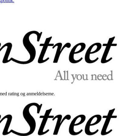
politik.
med rating og anmeldelserne.