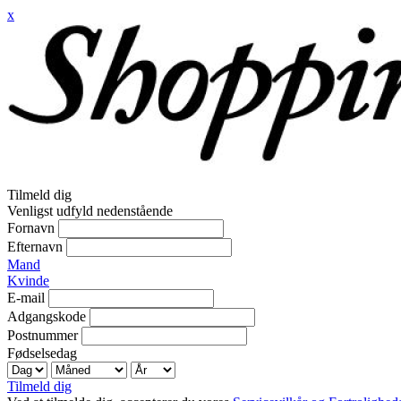
x
Tilmeld dig
Venligst udfyld nedenstående
Fornavn
Efternavn
Mand
Kvinde
E-mail
Adgangskode
Postnummer
Fødselsedag
Tilmeld dig