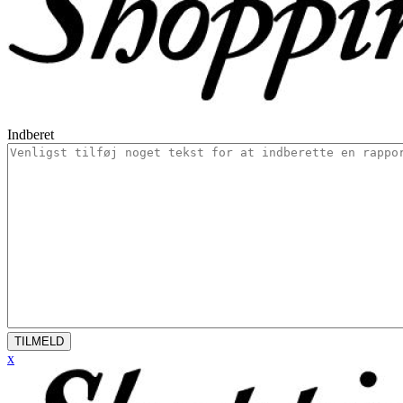
Indberet
TILMELD
x