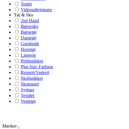
Teatre
Videoudlejninger
Tøj & Sko
2nd Hand
Børnesko
Børnetøj
Dametøj
Garnbutik
Herretøj
Lingerie
Pelsbutikker
Plus Size Fashion
Renseri/Vaskeri
Skobutikker
Skomager
Systuer
Textiler
Ventetøj
Mærker
-