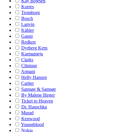
Kay Bojesen
Korres
Tromborg
Bosch
Lanvin
Kähler
Ganni
Redken
Dyrberg Kern
Karmameju
Clarks
Clinique
Armani
Helly Hansen
Cartier
Samsøe & Samsøe
By Malene Birger
Ticket to Heaven
Dr. Hauschka
Murad
Kenwood
Youngblood
Nokia