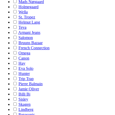
Mads Nørgaard
Holmegaard
Wella
St. Tropez
Helmut Lang
Teva
Armani Jeans
Salomon
Bruuns Bazaar
French Connection
Omega
Canon
Hay
Eva Solo
Hunter
Trip Trap
Pierre Balmain
Jamie Oliver
Billi Bi
Sisley
Skagen
Lindberg
Panasonic