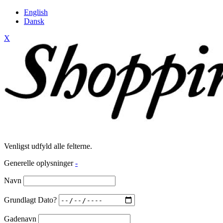
English
Dansk
X
Venligst udfyld alle felterne.
Generelle oplysninger
-
Navn
Grundlagt Dato?
Gadenavn