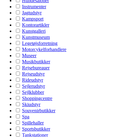
Hundesaloner
Instrumenter
Jagtudstyr
Kampsport
Kontorartikler
Kunstgalleri
Kunstmuseum
Legetøjsforretning
Motorcykelforhandlere
Museer
Musikbutikker
Rejsebureauer
Rejseudstyr
Rideudstyr
Sejlerudstyr
Sejlklubber
Shoppingcentre
Skiudstyr
Souvenirbutikker
Spa
Spillehaller
Sportsbutikker
Tankstationer