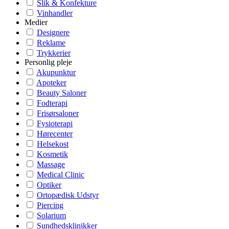
Slik & Konfekture
Vinhandler
Medier
Designere
Reklame
Trykkerier
Personlig pleje
Akupunktur
Apoteker
Beauty Saloner
Fodterapi
Frisørsaloner
Fysioterapi
Hørecenter
Helsekost
Kosmetik
Massage
Medical Clinic
Optiker
Ortopædisk Udstyr
Piercing
Solarium
Sundhedsklinikker