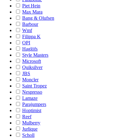
Piet Hein
Max Mara
Bang & Olufsen
Barbour
Wmf
Filippa K
OPI
Haglöfs
Style Masters
Microsoft
Quiksilver
JBS
Moncler
Saint Tropez
Nespresso
Lamaze
Parajumpers
Hoptimist
Reef
Mulberry
Jurlique
Scholl