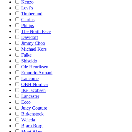
Kenzo
Levi´s
Timberland
Clarins
Philips
The North Face
Davidoff
Jimmy Choo
Michael Kors
Falke
Shiseido
Ole Henriksen
Emporio Armani
Lancome
OBH Nordica
Ilse Jacobsen
Lancaster
Ecco
Juicy Couture
Birkenstock
Weleda
Bjørn Borg
Mont Blanc