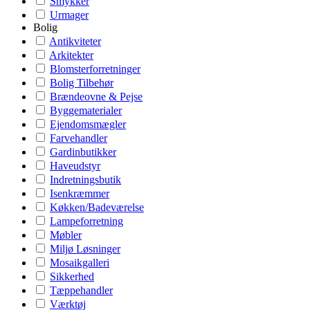
Smykker
Urmager
Bolig
Antikviteter
Arkitekter
Blomsterforretninger
Bolig Tilbehør
Brændeovne & Pejse
Byggematerialer
Ejendomsmægler
Farvehandler
Gardinbutikker
Haveudstyr
Indretningsbutik
Isenkræmmer
Køkken/Badeværelse
Lampeforretning
Møbler
Miljø Løsninger
Mosaikgalleri
Sikkerhed
Tæppehandler
Værktøj