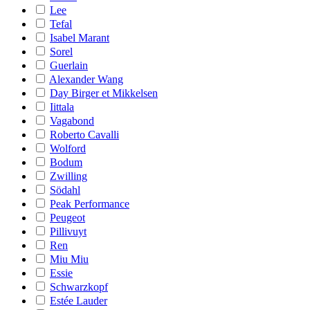
Lee
Tefal
Isabel Marant
Sorel
Guerlain
Alexander Wang
Day Birger et Mikkelsen
Iittala
Vagabond
Roberto Cavalli
Wolford
Bodum
Zwilling
Södahl
Peak Performance
Peugeot
Pillivuyt
Ren
Miu Miu
Essie
Schwarzkopf
Estée Lauder