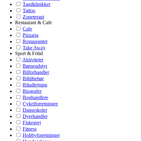
Tandklinikker
Tattoo
Zoneterapi
Restaurant & Cafe
Cafe
Pizzaria
Restauranter
Take Away
Sport & Fritid
Aktiviteter
Børneudstyr
Bilforhandler
Biltilbehør
Biludlejning
Biografer
Boghandlere
Cykelforretninger
Danseskoler
Dyrehandler
Fiskegrej
Fitness
Hobbyforretninger