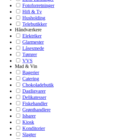
Fotoforretninger
Hifi & Tv
Husholding
Telebutikker
Håndværkere
Elektriker
Glarmester
Låsesmede
Tømrer
VVS
Mad & Vin
Bagerier
Catering
Chokoladebutik
Dagligvarer
Delikatesser
Fiskehandler
Grønthandlere
Isbarer
Kiosk
Konditorier
Slagter