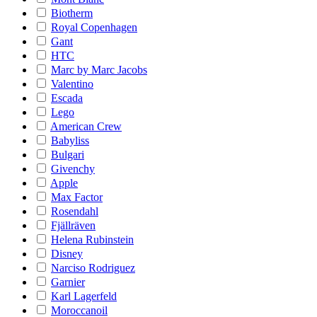
Biotherm
Royal Copenhagen
Gant
HTC
Marc by Marc Jacobs
Valentino
Escada
Lego
American Crew
Babyliss
Bulgari
Givenchy
Apple
Max Factor
Rosendahl
Fjällräven
Helena Rubinstein
Disney
Narciso Rodriguez
Garnier
Karl Lagerfeld
Moroccanoil