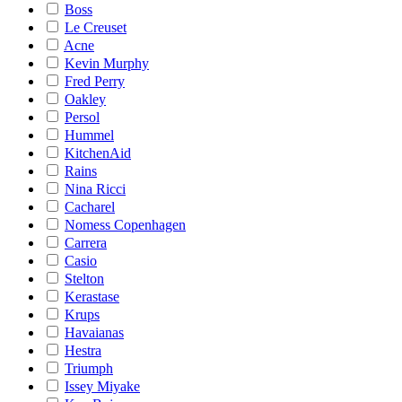
Boss
Le Creuset
Acne
Kevin Murphy
Fred Perry
Oakley
Persol
Hummel
KitchenAid
Rains
Nina Ricci
Cacharel
Nomess Copenhagen
Carrera
Casio
Stelton
Kerastase
Krups
Havaianas
Hestra
Triumph
Issey Miyake