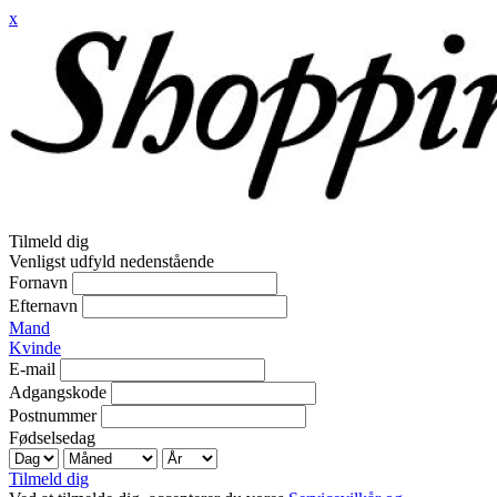
x
Tilmeld dig
Venligst udfyld nedenstående
Fornavn
Efternavn
Mand
Kvinde
E-mail
Adgangskode
Postnummer
Fødselsedag
Tilmeld dig