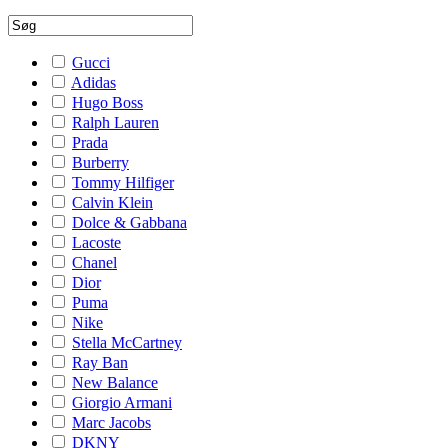
Gucci
Adidas
Hugo Boss
Ralph Lauren
Prada
Burberry
Tommy Hilfiger
Calvin Klein
Dolce & Gabbana
Lacoste
Chanel
Dior
Puma
Nike
Stella McCartney
Ray Ban
New Balance
Giorgio Armani
Marc Jacobs
DKNY