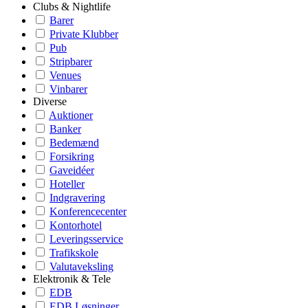
Clubs & Nightlife
Barer
Private Klubber
Pub
Stripbarer
Venues
Vinbarer
Diverse
Auktioner
Banker
Bedemænd
Forsikring
Gaveidéer
Hoteller
Indgravering
Konferencecenter
Kontorhotel
Leveringsservice
Trafikskole
Valutaveksling
Elektronik & Tele
EDB
EDB Løsninger