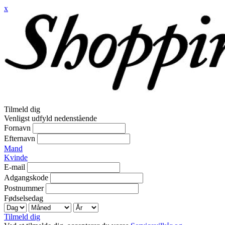
x
Tilmeld dig
Venligst udfyld nedenstående
Fornavn
Efternavn
Mand
Kvinde
E-mail
Adgangskode
Postnummer
Fødselsedag
Tilmeld dig