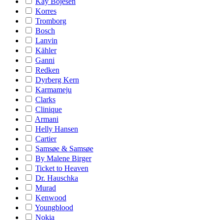
Kay Bojesen
Korres
Tromborg
Bosch
Lanvin
Kähler
Ganni
Redken
Dyrberg Kern
Karmameju
Clarks
Clinique
Armani
Helly Hansen
Cartier
Samsøe & Samsøe
By Malene Birger
Ticket to Heaven
Dr. Hauschka
Murad
Kenwood
Youngblood
Nokia