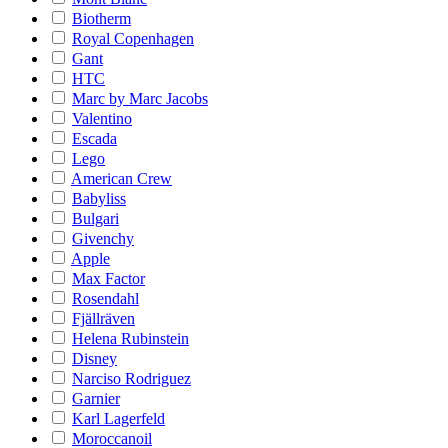
Biotherm
Royal Copenhagen
Gant
HTC
Marc by Marc Jacobs
Valentino
Escada
Lego
American Crew
Babyliss
Bulgari
Givenchy
Apple
Max Factor
Rosendahl
Fjällräven
Helena Rubinstein
Disney
Narciso Rodriguez
Garnier
Karl Lagerfeld
Moroccanoil