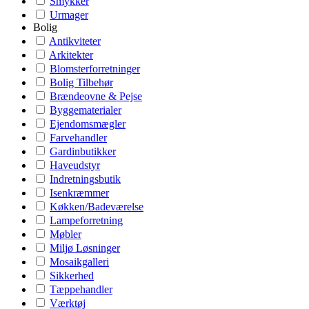
Smykker
Urmager
Bolig
Antikviteter
Arkitekter
Blomsterforretninger
Bolig Tilbehør
Brændeovne & Pejse
Byggematerialer
Ejendomsmægler
Farvehandler
Gardinbutikker
Haveudstyr
Indretningsbutik
Isenkræmmer
Køkken/Badeværelse
Lampeforretning
Møbler
Miljø Løsninger
Mosaikgalleri
Sikkerhed
Tæppehandler
Værktøj