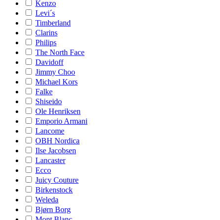
Kenzo
Levi´s
Timberland
Clarins
Philips
The North Face
Davidoff
Jimmy Choo
Michael Kors
Falke
Shiseido
Ole Henriksen
Emporio Armani
Lancome
OBH Nordica
Ilse Jacobsen
Lancaster
Ecco
Juicy Couture
Birkenstock
Weleda
Bjørn Borg
Mont Blanc