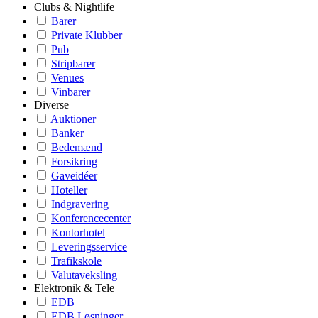
Clubs & Nightlife
Barer
Private Klubber
Pub
Stripbarer
Venues
Vinbarer
Diverse
Auktioner
Banker
Bedemænd
Forsikring
Gaveidéer
Hoteller
Indgravering
Konferencecenter
Kontorhotel
Leveringsservice
Trafikskole
Valutaveksling
Elektronik & Tele
EDB
EDB Løsninger