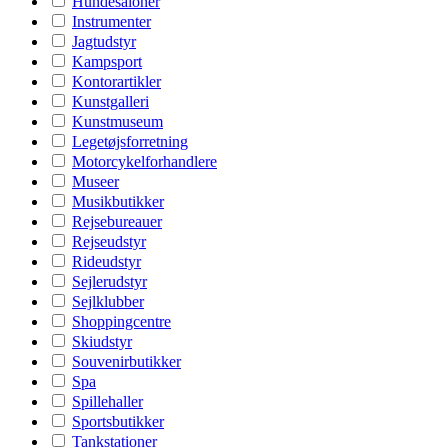
Hundesaloner
Instrumenter
Jagtudstyr
Kampsport
Kontorartikler
Kunstgalleri
Kunstmuseum
Legetøjsforretning
Motorcykelforhandlere
Museer
Musikbutikker
Rejsebureauer
Rejseudstyr
Rideudstyr
Sejlerudstyr
Sejlklubber
Shoppingcentre
Skiudstyr
Souvenirbutikker
Spa
Spillehaller
Sportsbutikker
Tankstationer