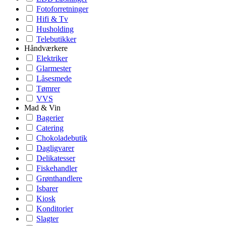
Fotoforretninger
Hifi & Tv
Husholding
Telebutikker
Håndværkere
Elektriker
Glarmester
Låsesmede
Tømrer
VVS
Mad & Vin
Bagerier
Catering
Chokoladebutik
Dagligvarer
Delikatesser
Fiskehandler
Grønthandlere
Isbarer
Kiosk
Konditorier
Slagter