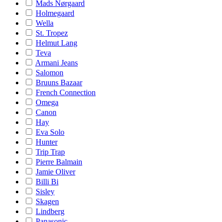
Mads Nørgaard
Holmegaard
Wella
St. Tropez
Helmut Lang
Teva
Armani Jeans
Salomon
Bruuns Bazaar
French Connection
Omega
Canon
Hay
Eva Solo
Hunter
Trip Trap
Pierre Balmain
Jamie Oliver
Billi Bi
Sisley
Skagen
Lindberg
Panasonic