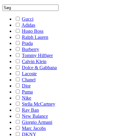
Gucci
Adidas
Hugo Boss
Ralph Lauren
Prada
Burberry
Tommy Hilfiger
Calvin Klein
Dolce & Gabbana
Lacoste
Chanel
Dior
Puma
Nike
Stella McCartney
Ray Ban
New Balance
Giorgio Armani
Marc Jacobs
DKNY