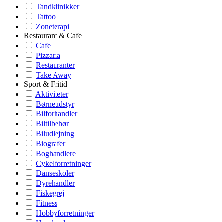
Tandklinikker
Tattoo
Zoneterapi
Restaurant & Cafe
Cafe
Pizzaria
Restauranter
Take Away
Sport & Fritid
Aktiviteter
Børneudstyr
Bilforhandler
Biltilbehør
Biludlejning
Biografer
Boghandlere
Cykelforretninger
Danseskoler
Dyrehandler
Fiskegrej
Fitness
Hobbyforretninger