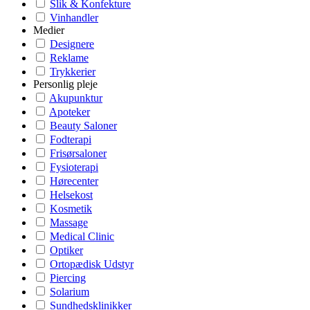
Slik & Konfekture
Vinhandler
Medier
Designere
Reklame
Trykkerier
Personlig pleje
Akupunktur
Apoteker
Beauty Saloner
Fodterapi
Frisørsaloner
Fysioterapi
Hørecenter
Helsekost
Kosmetik
Massage
Medical Clinic
Optiker
Ortopædisk Udstyr
Piercing
Solarium
Sundhedsklinikker