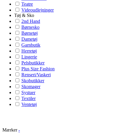
Teatre
Videoudlejninger
Tøj & Sko
2nd Hand
Børnesko
Børnetøj
Dametøj
Garnbutik
Herretøj
Lingerie
Pelsbutikker
Plus Size Fashion
Renseri/Vaskeri
Skobutikker
Skomager
Systuer
Textiler
Ventetøj
Mærker
-