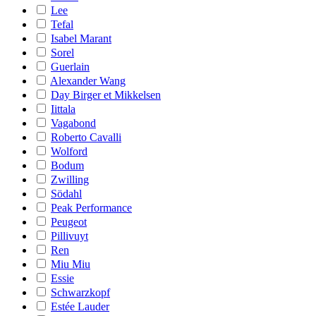
Lee
Tefal
Isabel Marant
Sorel
Guerlain
Alexander Wang
Day Birger et Mikkelsen
Iittala
Vagabond
Roberto Cavalli
Wolford
Bodum
Zwilling
Södahl
Peak Performance
Peugeot
Pillivuyt
Ren
Miu Miu
Essie
Schwarzkopf
Estée Lauder