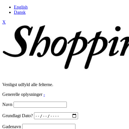
English
Dansk
X
Venligst udfyld alle felterne.
Generelle oplysninger
-
Navn
Grundlagt Dato?
Gadenavn