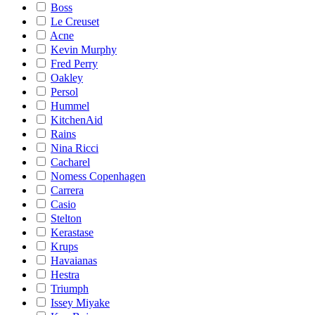
Boss
Le Creuset
Acne
Kevin Murphy
Fred Perry
Oakley
Persol
Hummel
KitchenAid
Rains
Nina Ricci
Cacharel
Nomess Copenhagen
Carrera
Casio
Stelton
Kerastase
Krups
Havaianas
Hestra
Triumph
Issey Miyake