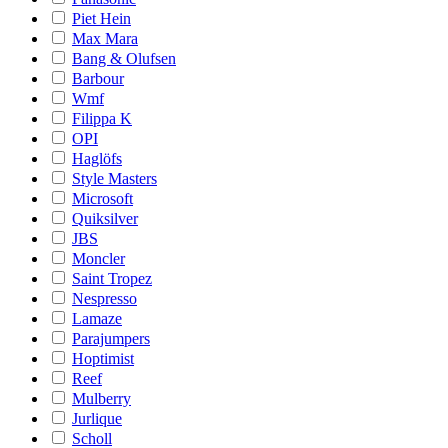
Piet Hein
Max Mara
Bang & Olufsen
Barbour
Wmf
Filippa K
OPI
Haglöfs
Style Masters
Microsoft
Quiksilver
JBS
Moncler
Saint Tropez
Nespresso
Lamaze
Parajumpers
Hoptimist
Reef
Mulberry
Jurlique
Scholl