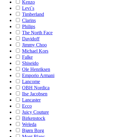
Kenzo
Levi´s
Timberland
Clarins
Philips
The North Face
Davidoff
Jimmy Choo
Michael Kors
Falke
Shiseido
Ole Henriksen
Emporio Armani
Lancome
OBH Nordica
Ilse Jacobsen
Lancaster
Ecco
Juicy Couture
Birkenstock
Weleda
Bjørn Borg
Mont Blanc