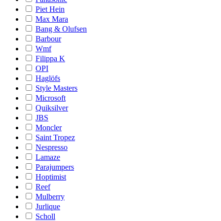
Piet Hein
Max Mara
Bang & Olufsen
Barbour
Wmf
Filippa K
OPI
Haglöfs
Style Masters
Microsoft
Quiksilver
JBS
Moncler
Saint Tropez
Nespresso
Lamaze
Parajumpers
Hoptimist
Reef
Mulberry
Jurlique
Scholl