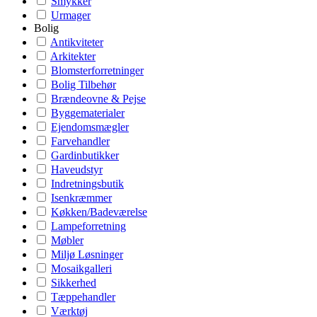
Smykker
Urmager
Bolig
Antikviteter
Arkitekter
Blomsterforretninger
Bolig Tilbehør
Brændeovne & Pejse
Byggematerialer
Ejendomsmægler
Farvehandler
Gardinbutikker
Haveudstyr
Indretningsbutik
Isenkræmmer
Køkken/Badeværelse
Lampeforretning
Møbler
Miljø Løsninger
Mosaikgalleri
Sikkerhed
Tæppehandler
Værktøj