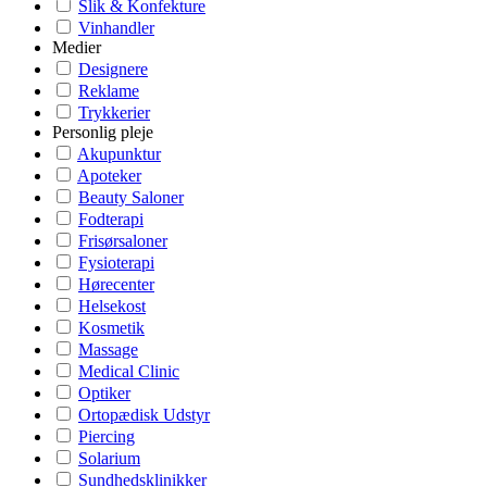
Slik & Konfekture
Vinhandler
Medier
Designere
Reklame
Trykkerier
Personlig pleje
Akupunktur
Apoteker
Beauty Saloner
Fodterapi
Frisørsaloner
Fysioterapi
Hørecenter
Helsekost
Kosmetik
Massage
Medical Clinic
Optiker
Ortopædisk Udstyr
Piercing
Solarium
Sundhedsklinikker