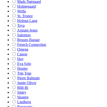
Mads Nørgaard
Holmegaard
Wella
St. Tropez
Helmut Lang
Teva
Armani Jeans
Salomon
Bruuns Bazaar
French Connection
Omega
Canon
Hay
Eva Solo
Hunter
Trip Trap
Pierre Balmain
Jamie Oliver
Billi Bi
Sisley
Skagen
Lindberg
Panasonic