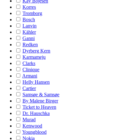
Kay Bojesen
Korres
Tromborg
Bosch
Lanvin
Kähler
Ganni
Redken
Dyrberg Kern
Karmameju
Clarks
Clinique
Armani
Helly Hansen
Cartier
Samsøe & Samsøe
By Malene Birger
Ticket to Heaven
Dr. Hauschka
Murad
Kenwood
Youngblood
Nokia