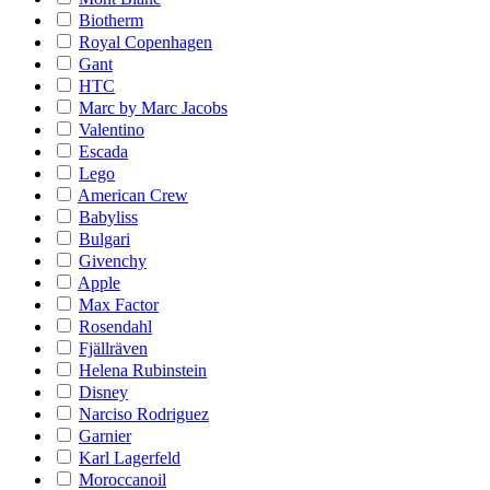
Biotherm
Royal Copenhagen
Gant
HTC
Marc by Marc Jacobs
Valentino
Escada
Lego
American Crew
Babyliss
Bulgari
Givenchy
Apple
Max Factor
Rosendahl
Fjällräven
Helena Rubinstein
Disney
Narciso Rodriguez
Garnier
Karl Lagerfeld
Moroccanoil