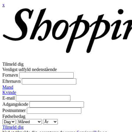
x
Tilmeld dig
Venligst udfyld nedenstående
Fornavn
Efternavn
Mand
Kvinde
E-mail
Adgangskode
Postnummer
Fødselsedag
Tilmeld dig