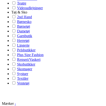
Teatre
Videoudlejninger
Tøj & Sko
2nd Hand
Børnesko
Børnetøj
Dametøj
Garnbutik
Herretøj
Lingerie
Pelsbutikker
Plus Size Fashion
Renseri/Vaskeri
Skobutikker
Skomager
Systuer
Textiler
Ventetøj
Mærker
-