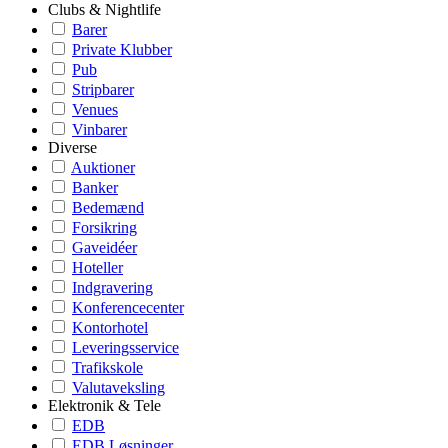
Clubs & Nightlife
Barer
Private Klubber
Pub
Stripbarer
Venues
Vinbarer
Diverse
Auktioner
Banker
Bedemænd
Forsikring
Gaveidéer
Hoteller
Indgravering
Konferencecenter
Kontorhotel
Leveringsservice
Trafikskole
Valutaveksling
Elektronik & Tele
EDB
EDB Løsninger