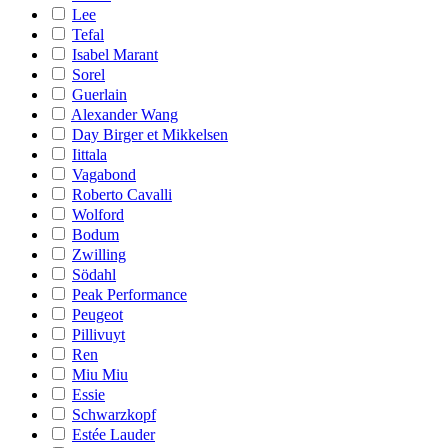
Lee
Tefal
Isabel Marant
Sorel
Guerlain
Alexander Wang
Day Birger et Mikkelsen
Iittala
Vagabond
Roberto Cavalli
Wolford
Bodum
Zwilling
Södahl
Peak Performance
Peugeot
Pillivuyt
Ren
Miu Miu
Essie
Schwarzkopf
Estée Lauder