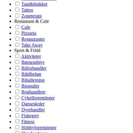
Tandklinikker
Tattoo
Zoneterapi
Restaurant & Cafe
Cafe
Pizzaria
Restauranter
Take Away
Sport & Fritid
Aktiviteter
Børneudstyr
Bilforhandler
Biltilbehør
Biludlejning
Biografer
Boghandlere
Cykelforretninger
Danseskoler
Dyrehandler
Fiskegrej
Fitness
Hobbyforretninger