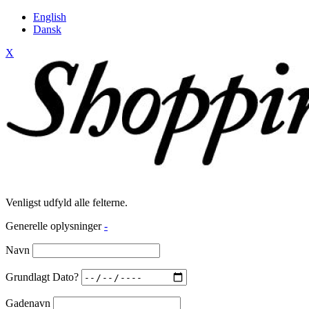
English
Dansk
X
Venligst udfyld alle felterne.
Generelle oplysninger
-
Navn
Grundlagt Dato?
Gadenavn