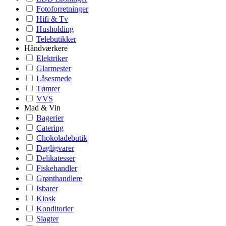
Fotoforretninger
Hifi & Tv
Husholding
Telebutikker
Håndværkere
Elektriker
Glarmester
Låsesmede
Tømrer
VVS
Mad & Vin
Bagerier
Catering
Chokoladebutik
Dagligvarer
Delikatesser
Fiskehandler
Grønthandlere
Isbarer
Kiosk
Konditorier
Slagter