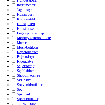
Hundesaloner
Instrumenter
Jagtudstyr
Kampsport
Kontorartikler
Kunstgalleri
Kunstmuseum
Legetøjsforretning
Motorcykelforhandlere
Museer
Musikbutikker
Rejsebureauer
Rejseudstyr
Rideudstyr
Sejlerudstyr
Sejlklubber
Shoppingcentre
Skiudstyr
Souvenirbutikker
Spa
Spillehaller
Sportsbutikker
Tankstationer