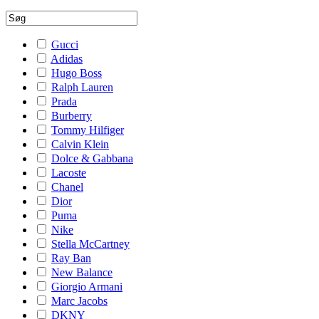
Gucci
Adidas
Hugo Boss
Ralph Lauren
Prada
Burberry
Tommy Hilfiger
Calvin Klein
Dolce & Gabbana
Lacoste
Chanel
Dior
Puma
Nike
Stella McCartney
Ray Ban
New Balance
Giorgio Armani
Marc Jacobs
DKNY