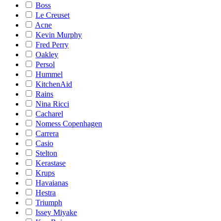
Boss
Le Creuset
Acne
Kevin Murphy
Fred Perry
Oakley
Persol
Hummel
KitchenAid
Rains
Nina Ricci
Cacharel
Nomess Copenhagen
Carrera
Casio
Stelton
Kerastase
Krups
Havaianas
Hestra
Triumph
Issey Miyake