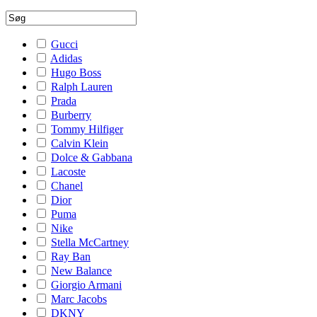
Gucci
Adidas
Hugo Boss
Ralph Lauren
Prada
Burberry
Tommy Hilfiger
Calvin Klein
Dolce & Gabbana
Lacoste
Chanel
Dior
Puma
Nike
Stella McCartney
Ray Ban
New Balance
Giorgio Armani
Marc Jacobs
DKNY