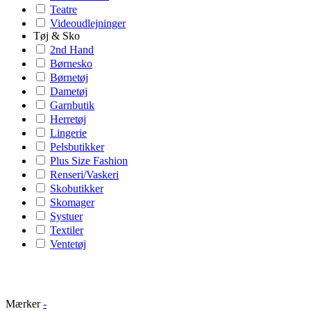
Teatre
Videoudlejninger
Tøj & Sko
2nd Hand
Børnesko
Børnetøj
Dametøj
Garnbutik
Herretøj
Lingerie
Pelsbutikker
Plus Size Fashion
Renseri/Vaskeri
Skobutikker
Skomager
Systuer
Textiler
Ventetøj
Mærker
-