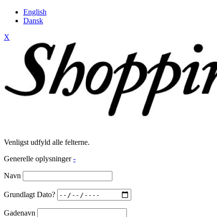
English
Dansk
X
Venligst udfyld alle felterne.
Generelle oplysninger
-
Navn
Grundlagt Dato?
Gadenavn