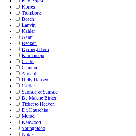
Kay Bojesen
Korres
Tromborg
Bosch
Lanvin
Kähler
Ganni
Redken
Dyrberg Kern
Karmameju
Clarks
Clinique
Armani
Helly Hansen
Cartier
Samsøe & Samsøe
By Malene Birger
Ticket to Heaven
Dr. Hauschka
Murad
Kenwood
Youngblood
Nokia