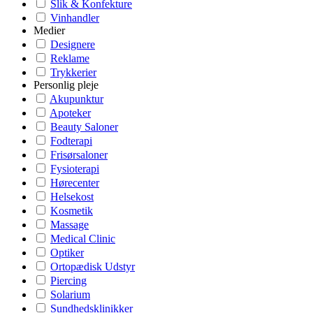
Slik & Konfekture
Vinhandler
Medier
Designere
Reklame
Trykkerier
Personlig pleje
Akupunktur
Apoteker
Beauty Saloner
Fodterapi
Frisørsaloner
Fysioterapi
Hørecenter
Helsekost
Kosmetik
Massage
Medical Clinic
Optiker
Ortopædisk Udstyr
Piercing
Solarium
Sundhedsklinikker