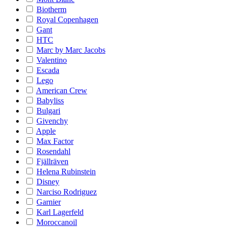
Biotherm
Royal Copenhagen
Gant
HTC
Marc by Marc Jacobs
Valentino
Escada
Lego
American Crew
Babyliss
Bulgari
Givenchy
Apple
Max Factor
Rosendahl
Fjällräven
Helena Rubinstein
Disney
Narciso Rodriguez
Garnier
Karl Lagerfeld
Moroccanoil