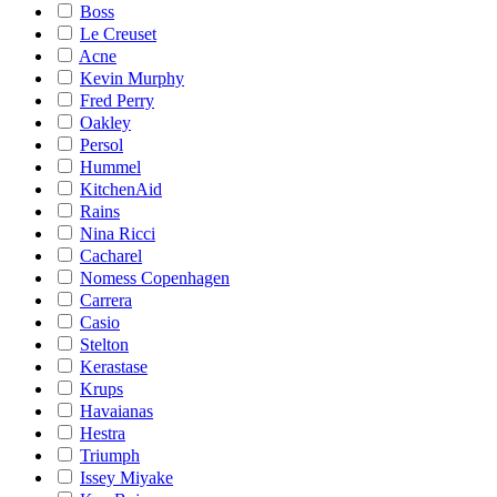
Boss
Le Creuset
Acne
Kevin Murphy
Fred Perry
Oakley
Persol
Hummel
KitchenAid
Rains
Nina Ricci
Cacharel
Nomess Copenhagen
Carrera
Casio
Stelton
Kerastase
Krups
Havaianas
Hestra
Triumph
Issey Miyake