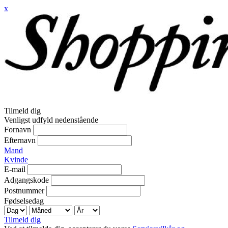
x
Tilmeld dig
Venligst udfyld nedenstående
Fornavn
Efternavn
Mand
Kvinde
E-mail
Adgangskode
Postnummer
Fødselsedag
Tilmeld dig