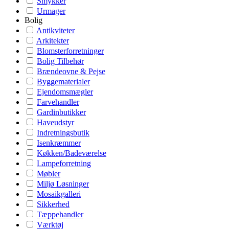
Smykker
Urmager
Bolig
Antikviteter
Arkitekter
Blomsterforretninger
Bolig Tilbehør
Brændeovne & Pejse
Byggematerialer
Ejendomsmægler
Farvehandler
Gardinbutikker
Haveudstyr
Indretningsbutik
Isenkræmmer
Køkken/Badeværelse
Lampeforretning
Møbler
Miljø Løsninger
Mosaikgalleri
Sikkerhed
Tæppehandler
Værktøj