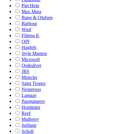
Piet Hein
Max Mara
Bang & Olufsen
Barbour
Wmf
Filippa K
OPI
Haglöfs
Style Masters
Microsoft
Quiksilver
JBS
Moncler
Saint Tropez
Nespresso
Lamaze
Parajumpers
Hoptimist
Reef
Mulberry
Jurlique
Scholl