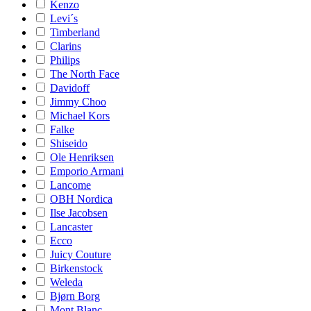
Kenzo
Levi´s
Timberland
Clarins
Philips
The North Face
Davidoff
Jimmy Choo
Michael Kors
Falke
Shiseido
Ole Henriksen
Emporio Armani
Lancome
OBH Nordica
Ilse Jacobsen
Lancaster
Ecco
Juicy Couture
Birkenstock
Weleda
Bjørn Borg
Mont Blanc