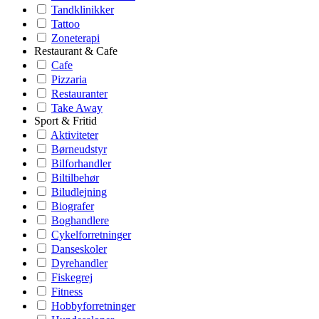
Tandklinikker
Tattoo
Zoneterapi
Restaurant & Cafe
Cafe
Pizzaria
Restauranter
Take Away
Sport & Fritid
Aktiviteter
Børneudstyr
Bilforhandler
Biltilbehør
Biludlejning
Biografer
Boghandlere
Cykelforretninger
Danseskoler
Dyrehandler
Fiskegrej
Fitness
Hobbyforretninger