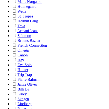
Mads Nørgaard
Holmegaard
Wella
St. Tropez
Helmut Lang
Teva
Armani Jeans
Salomon
Bruuns Bazaar
French Connection
Omega
Canon
Hay
Eva Solo
Hunter
Trip Trap
Pierre Balmain
Jamie Oliver
Billi Bi
Sisley
Skagen
Lindberg
Panasonic