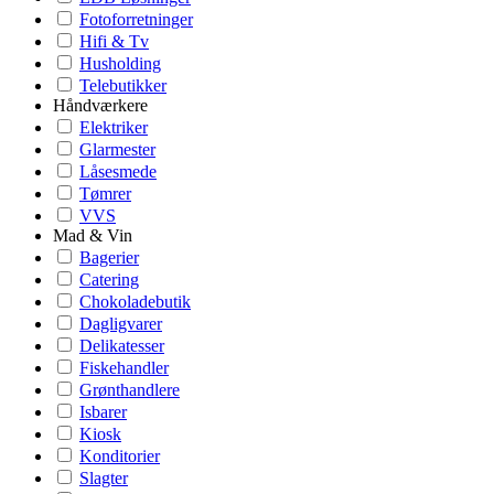
Fotoforretninger
Hifi & Tv
Husholding
Telebutikker
Håndværkere
Elektriker
Glarmester
Låsesmede
Tømrer
VVS
Mad & Vin
Bagerier
Catering
Chokoladebutik
Dagligvarer
Delikatesser
Fiskehandler
Grønthandlere
Isbarer
Kiosk
Konditorier
Slagter