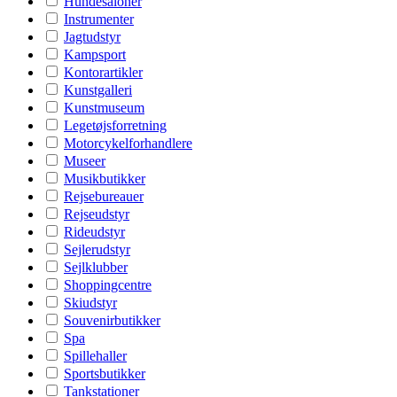
Hundesaloner
Instrumenter
Jagtudstyr
Kampsport
Kontorartikler
Kunstgalleri
Kunstmuseum
Legetøjsforretning
Motorcykelforhandlere
Museer
Musikbutikker
Rejsebureauer
Rejseudstyr
Rideudstyr
Sejlerudstyr
Sejlklubber
Shoppingcentre
Skiudstyr
Souvenirbutikker
Spa
Spillehaller
Sportsbutikker
Tankstationer