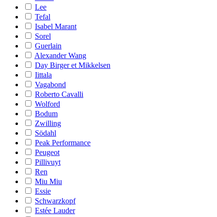
Lee
Tefal
Isabel Marant
Sorel
Guerlain
Alexander Wang
Day Birger et Mikkelsen
Iittala
Vagabond
Roberto Cavalli
Wolford
Bodum
Zwilling
Södahl
Peak Performance
Peugeot
Pillivuyt
Ren
Miu Miu
Essie
Schwarzkopf
Estée Lauder