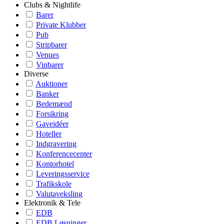
Clubs & Nightlife
Barer
Private Klubber
Pub
Stripbarer
Venues
Vinbarer
Diverse
Auktioner
Banker
Bedemænd
Forsikring
Gaveidéer
Hoteller
Indgravering
Konferencecenter
Kontorhotel
Leveringsservice
Trafikskole
Valutaveksling
Elektronik & Tele
EDB
EDB Løsninger