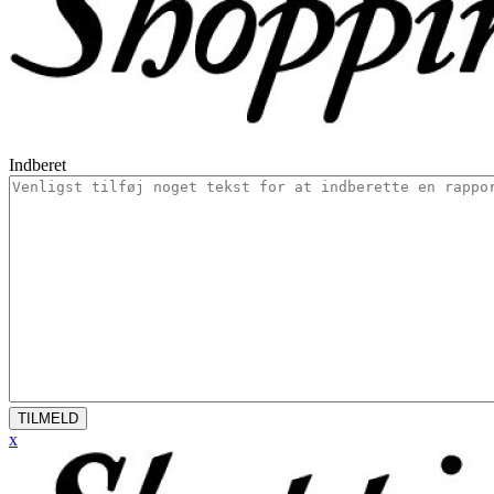
Indberet
TILMELD
x