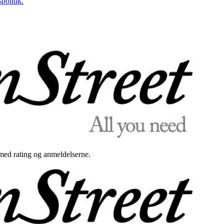
politik.
med rating og anmeldelserne.