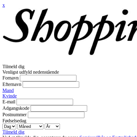
x
Tilmeld dig
Venligst udfyld nedenstående
Fornavn
Efternavn
Mand
Kvinde
E-mail
Adgangskode
Postnummer
Fødselsedag
Tilmeld dig