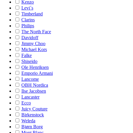
Kenzo
Levi´s
Timberland
Clarins
Philips
The North Face
Davidoff
Jimmy Choo
Michael Kors
Falke
Shiseido
Ole Henriksen
Emporio Armani
Lancome
OBH Nordica
Ilse Jacobsen
Lancaster
Ecco
Juicy Couture
Birkenstock
Weleda
Bjørn Borg
Mont Blanc