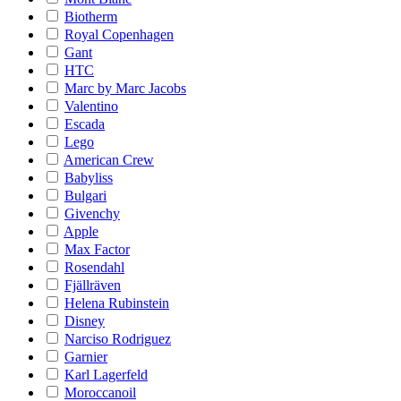
Biotherm
Royal Copenhagen
Gant
HTC
Marc by Marc Jacobs
Valentino
Escada
Lego
American Crew
Babyliss
Bulgari
Givenchy
Apple
Max Factor
Rosendahl
Fjällräven
Helena Rubinstein
Disney
Narciso Rodriguez
Garnier
Karl Lagerfeld
Moroccanoil