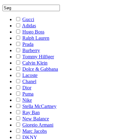
Gucci
Adidas
Hugo Boss
Ralph Lauren
Prada
Burberry
Tommy Hilfiger
Calvin Klein
Dolce & Gabbana
Lacoste
Chanel
Dior
Puma
Nike
Stella McCartney
Ray Ban
New Balance
Giorgio Armani
Marc Jacobs
DKNY