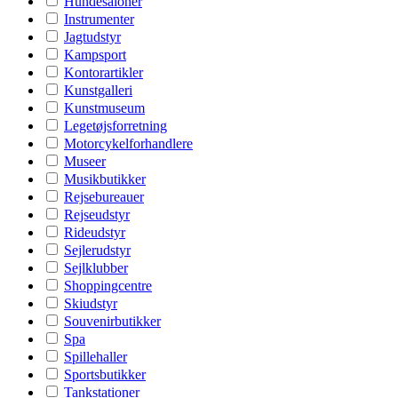
Hundesaloner
Instrumenter
Jagtudstyr
Kampsport
Kontorartikler
Kunstgalleri
Kunstmuseum
Legetøjsforretning
Motorcykelforhandlere
Museer
Musikbutikker
Rejsebureauer
Rejseudstyr
Rideudstyr
Sejlerudstyr
Sejlklubber
Shoppingcentre
Skiudstyr
Souvenirbutikker
Spa
Spillehaller
Sportsbutikker
Tankstationer