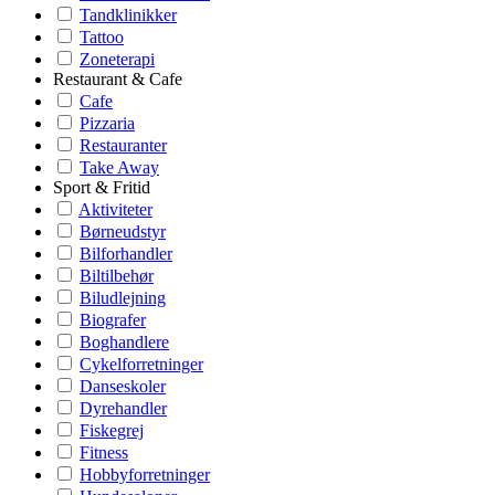
Tandklinikker
Tattoo
Zoneterapi
Restaurant & Cafe
Cafe
Pizzaria
Restauranter
Take Away
Sport & Fritid
Aktiviteter
Børneudstyr
Bilforhandler
Biltilbehør
Biludlejning
Biografer
Boghandlere
Cykelforretninger
Danseskoler
Dyrehandler
Fiskegrej
Fitness
Hobbyforretninger