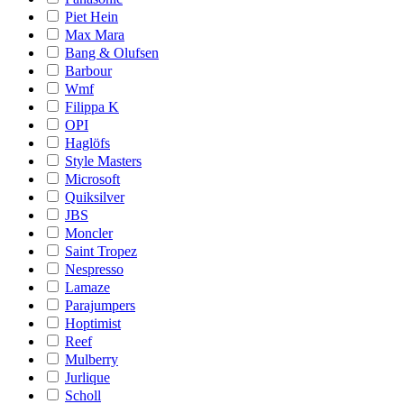
Piet Hein
Max Mara
Bang & Olufsen
Barbour
Wmf
Filippa K
OPI
Haglöfs
Style Masters
Microsoft
Quiksilver
JBS
Moncler
Saint Tropez
Nespresso
Lamaze
Parajumpers
Hoptimist
Reef
Mulberry
Jurlique
Scholl