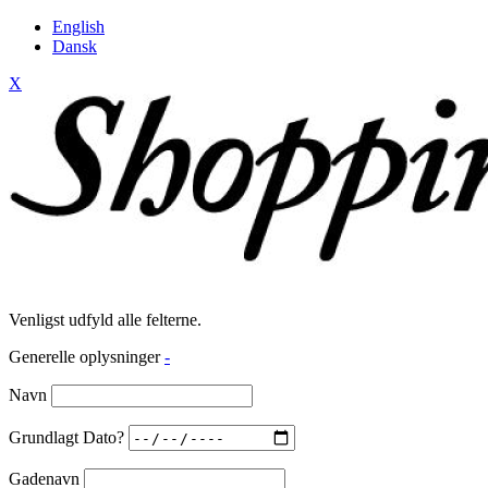
English
Dansk
X
Venligst udfyld alle felterne.
Generelle oplysninger
-
Navn
Grundlagt Dato?
Gadenavn