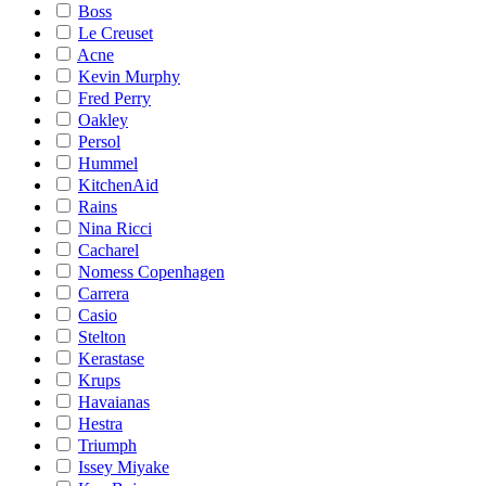
Boss
Le Creuset
Acne
Kevin Murphy
Fred Perry
Oakley
Persol
Hummel
KitchenAid
Rains
Nina Ricci
Cacharel
Nomess Copenhagen
Carrera
Casio
Stelton
Kerastase
Krups
Havaianas
Hestra
Triumph
Issey Miyake