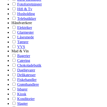
Fotoforretninger
Hifi & Tv
Husholding
Telebutikker
Håndværkere
Elektriker
Glarmester
Låsesmede
Tømrer
VVS
Mad & Vin
Bagerier
Catering
Chokoladebutik
Dagligvarer
Delikatesser
Fiskehandler
Grønthandlere
Isbarer
Kiosk
Konditorier
Slagter