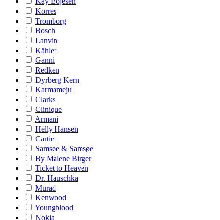
Kay Bojesen
Korres
Tromborg
Bosch
Lanvin
Kähler
Ganni
Redken
Dyrberg Kern
Karmameju
Clarks
Clinique
Armani
Helly Hansen
Cartier
Samsøe & Samsøe
By Malene Birger
Ticket to Heaven
Dr. Hauschka
Murad
Kenwood
Youngblood
Nokia