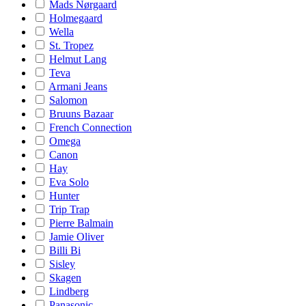
Mads Nørgaard
Holmegaard
Wella
St. Tropez
Helmut Lang
Teva
Armani Jeans
Salomon
Bruuns Bazaar
French Connection
Omega
Canon
Hay
Eva Solo
Hunter
Trip Trap
Pierre Balmain
Jamie Oliver
Billi Bi
Sisley
Skagen
Lindberg
Panasonic