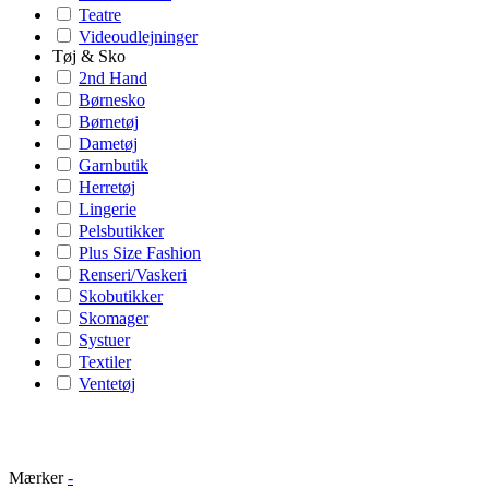
Teatre
Videoudlejninger
Tøj & Sko
2nd Hand
Børnesko
Børnetøj
Dametøj
Garnbutik
Herretøj
Lingerie
Pelsbutikker
Plus Size Fashion
Renseri/Vaskeri
Skobutikker
Skomager
Systuer
Textiler
Ventetøj
Mærker
-