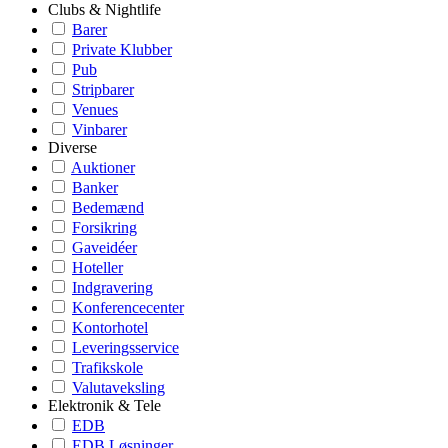
Clubs & Nightlife
Barer
Private Klubber
Pub
Stripbarer
Venues
Vinbarer
Diverse
Auktioner
Banker
Bedemænd
Forsikring
Gaveidéer
Hoteller
Indgravering
Konferencecenter
Kontorhotel
Leveringsservice
Trafikskole
Valutaveksling
Elektronik & Tele
EDB
EDB Løsninger