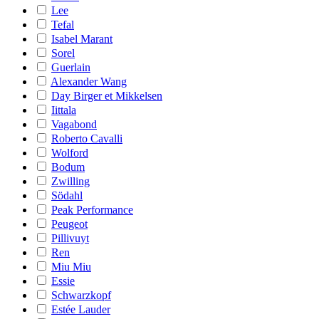
Lee
Tefal
Isabel Marant
Sorel
Guerlain
Alexander Wang
Day Birger et Mikkelsen
Iittala
Vagabond
Roberto Cavalli
Wolford
Bodum
Zwilling
Södahl
Peak Performance
Peugeot
Pillivuyt
Ren
Miu Miu
Essie
Schwarzkopf
Estée Lauder