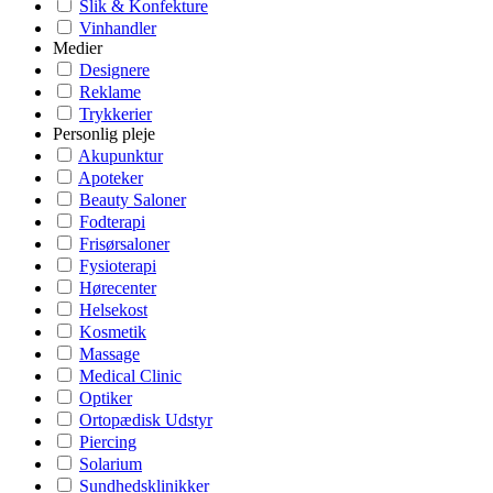
Slik & Konfekture
Vinhandler
Medier
Designere
Reklame
Trykkerier
Personlig pleje
Akupunktur
Apoteker
Beauty Saloner
Fodterapi
Frisørsaloner
Fysioterapi
Hørecenter
Helsekost
Kosmetik
Massage
Medical Clinic
Optiker
Ortopædisk Udstyr
Piercing
Solarium
Sundhedsklinikker