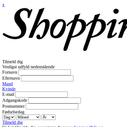
x
Tilmeld dig
Venligst udfyld nedenstående
Fornavn
Efternavn
Mand
Kvinde
E-mail
Adgangskode
Postnummer
Fødselsedag
Tilmeld dig