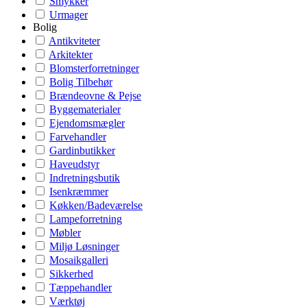
Smykker
Urmager
Bolig
Antikviteter
Arkitekter
Blomsterforretninger
Bolig Tilbehør
Brændeovne & Pejse
Byggematerialer
Ejendomsmægler
Farvehandler
Gardinbutikker
Haveudstyr
Indretningsbutik
Isenkræmmer
Køkken/Badeværelse
Lampeforretning
Møbler
Miljø Løsninger
Mosaikgalleri
Sikkerhed
Tæppehandler
Værktøj