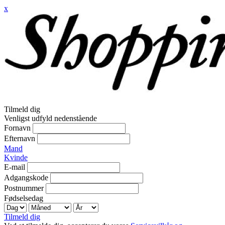
x
Tilmeld dig
Venligst udfyld nedenstående
Fornavn
Efternavn
Mand
Kvinde
E-mail
Adgangskode
Postnummer
Fødselsedag
Tilmeld dig