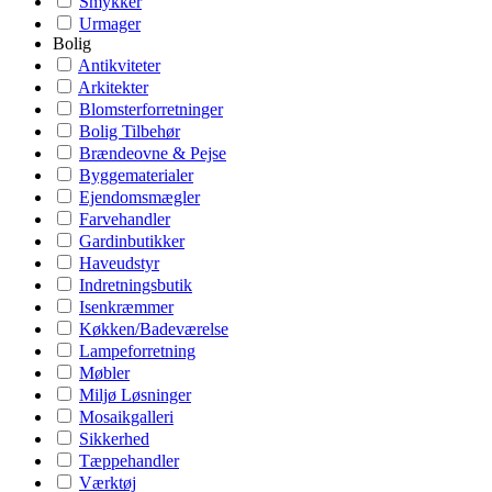
Smykker
Urmager
Bolig
Antikviteter
Arkitekter
Blomsterforretninger
Bolig Tilbehør
Brændeovne & Pejse
Byggematerialer
Ejendomsmægler
Farvehandler
Gardinbutikker
Haveudstyr
Indretningsbutik
Isenkræmmer
Køkken/Badeværelse
Lampeforretning
Møbler
Miljø Løsninger
Mosaikgalleri
Sikkerhed
Tæppehandler
Værktøj