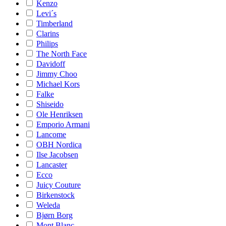
Kenzo
Levi´s
Timberland
Clarins
Philips
The North Face
Davidoff
Jimmy Choo
Michael Kors
Falke
Shiseido
Ole Henriksen
Emporio Armani
Lancome
OBH Nordica
Ilse Jacobsen
Lancaster
Ecco
Juicy Couture
Birkenstock
Weleda
Bjørn Borg
Mont Blanc