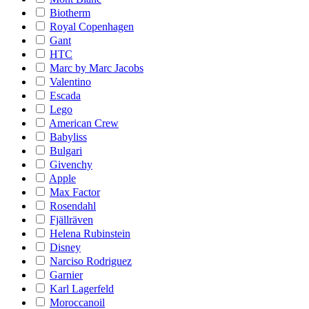
Biotherm
Royal Copenhagen
Gant
HTC
Marc by Marc Jacobs
Valentino
Escada
Lego
American Crew
Babyliss
Bulgari
Givenchy
Apple
Max Factor
Rosendahl
Fjällräven
Helena Rubinstein
Disney
Narciso Rodriguez
Garnier
Karl Lagerfeld
Moroccanoil