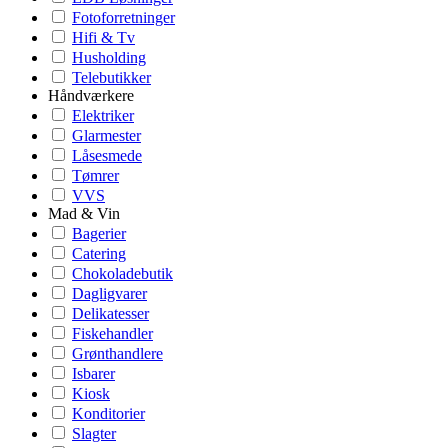
Fotoforretninger
Hifi & Tv
Husholding
Telebutikker
Håndværkere
Elektriker
Glarmester
Låsesmede
Tømrer
VVS
Mad & Vin
Bagerier
Catering
Chokoladebutik
Dagligvarer
Delikatesser
Fiskehandler
Grønthandlere
Isbarer
Kiosk
Konditorier
Slagter