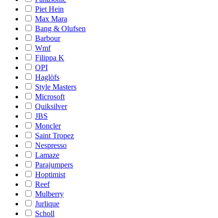
Piet Hein
Max Mara
Bang & Olufsen
Barbour
Wmf
Filippa K
OPI
Haglöfs
Style Masters
Microsoft
Quiksilver
JBS
Moncler
Saint Tropez
Nespresso
Lamaze
Parajumpers
Hoptimist
Reef
Mulberry
Jurlique
Scholl