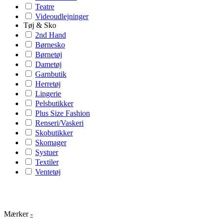
Teatre
Videoudlejninger
Tøj & Sko
2nd Hand
Børnesko
Børnetøj
Dametøj
Garnbutik
Herretøj
Lingerie
Pelsbutikker
Plus Size Fashion
Renseri/Vaskeri
Skobutikker
Skomager
Systuer
Textiler
Ventetøj
Mærker
-