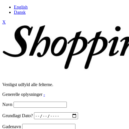
English
Dansk
X
Venligst udfyld alle felterne.
Generelle oplysninger
-
Navn
Grundlagt Dato?
Gadenavn