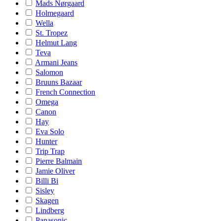
Mads Nørgaard
Holmegaard
Wella
St. Tropez
Helmut Lang
Teva
Armani Jeans
Salomon
Bruuns Bazaar
French Connection
Omega
Canon
Hay
Eva Solo
Hunter
Trip Trap
Pierre Balmain
Jamie Oliver
Billi Bi
Sisley
Skagen
Lindberg
Panasonic