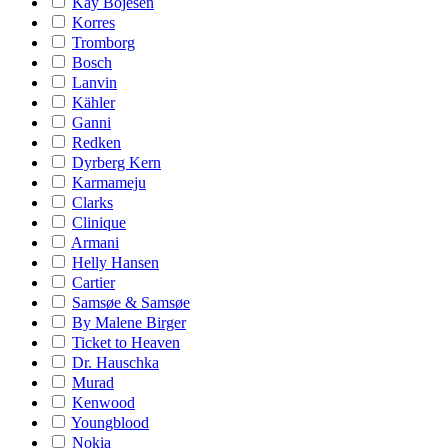
Kay Bojesen
Korres
Tromborg
Bosch
Lanvin
Kähler
Ganni
Redken
Dyrberg Kern
Karmameju
Clarks
Clinique
Armani
Helly Hansen
Cartier
Samsøe & Samsøe
By Malene Birger
Ticket to Heaven
Dr. Hauschka
Murad
Kenwood
Youngblood
Nokia