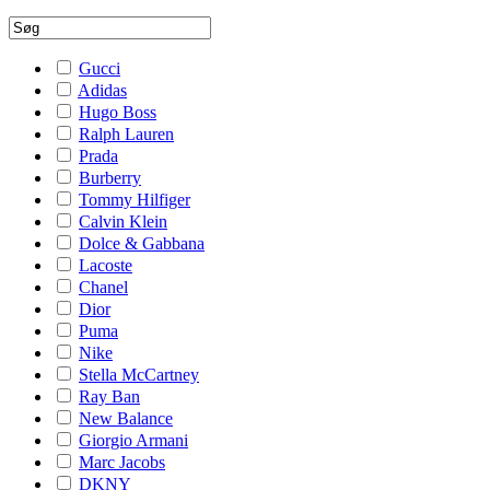
Gucci
Adidas
Hugo Boss
Ralph Lauren
Prada
Burberry
Tommy Hilfiger
Calvin Klein
Dolce & Gabbana
Lacoste
Chanel
Dior
Puma
Nike
Stella McCartney
Ray Ban
New Balance
Giorgio Armani
Marc Jacobs
DKNY