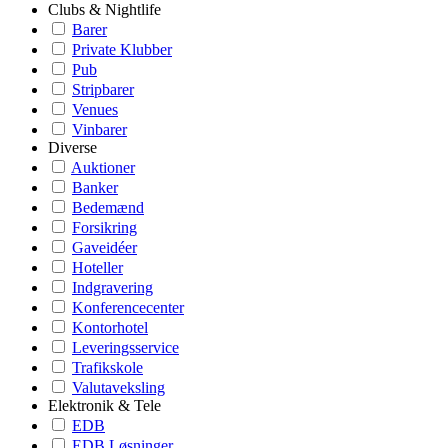
Clubs & Nightlife
Barer
Private Klubber
Pub
Stripbarer
Venues
Vinbarer
Diverse
Auktioner
Banker
Bedemænd
Forsikring
Gaveidéer
Hoteller
Indgravering
Konferencecenter
Kontorhotel
Leveringsservice
Trafikskole
Valutaveksling
Elektronik & Tele
EDB
EDB Løsninger