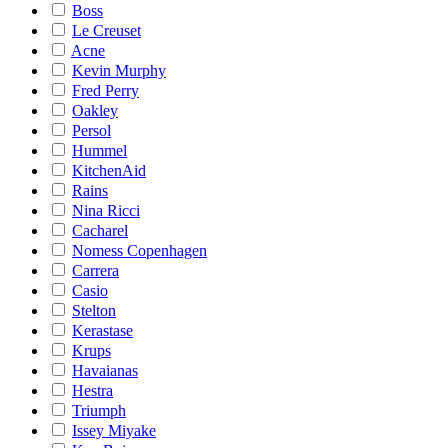
Boss
Le Creuset
Acne
Kevin Murphy
Fred Perry
Oakley
Persol
Hummel
KitchenAid
Rains
Nina Ricci
Cacharel
Nomess Copenhagen
Carrera
Casio
Stelton
Kerastase
Krups
Havaianas
Hestra
Triumph
Issey Miyake