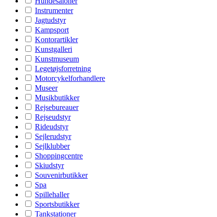
Hundesaloner
Instrumenter
Jagtudstyr
Kampsport
Kontorartikler
Kunstgalleri
Kunstmuseum
Legetøjsforretning
Motorcykelforhandlere
Museer
Musikbutikker
Rejsebureauer
Rejseudstyr
Rideudstyr
Sejlerudstyr
Sejlklubber
Shoppingcentre
Skiudstyr
Souvenirbutikker
Spa
Spillehaller
Sportsbutikker
Tankstationer