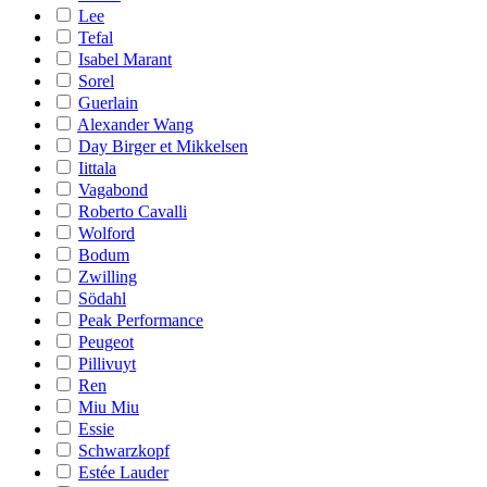
Lee
Tefal
Isabel Marant
Sorel
Guerlain
Alexander Wang
Day Birger et Mikkelsen
Iittala
Vagabond
Roberto Cavalli
Wolford
Bodum
Zwilling
Södahl
Peak Performance
Peugeot
Pillivuyt
Ren
Miu Miu
Essie
Schwarzkopf
Estée Lauder