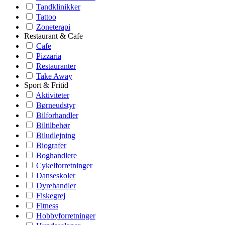
Tandklinikker
Tattoo
Zoneterapi
Restaurant & Cafe
Cafe
Pizzaria
Restauranter
Take Away
Sport & Fritid
Aktiviteter
Børneudstyr
Bilforhandler
Biltilbehør
Biludlejning
Biografer
Boghandlere
Cykelforretninger
Danseskoler
Dyrehandler
Fiskegrej
Fitness
Hobbyforretninger