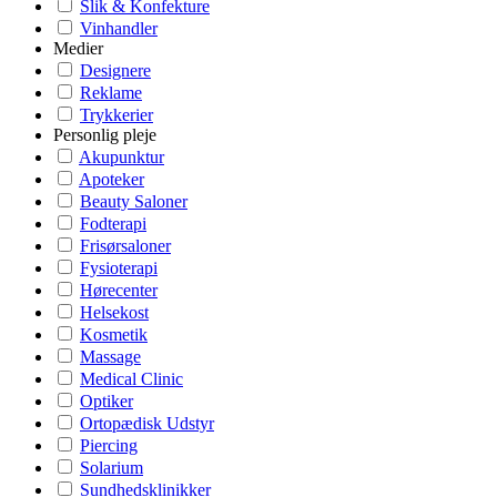
Slik & Konfekture
Vinhandler
Medier
Designere
Reklame
Trykkerier
Personlig pleje
Akupunktur
Apoteker
Beauty Saloner
Fodterapi
Frisørsaloner
Fysioterapi
Hørecenter
Helsekost
Kosmetik
Massage
Medical Clinic
Optiker
Ortopædisk Udstyr
Piercing
Solarium
Sundhedsklinikker