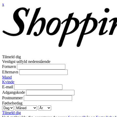
x
Tilmeld dig
Venligst udfyld nedenstående
Fornavn
Efternavn
Mand
Kvinde
E-mail
Adgangskode
Postnummer
Fødselsedag
Tilmeld dig