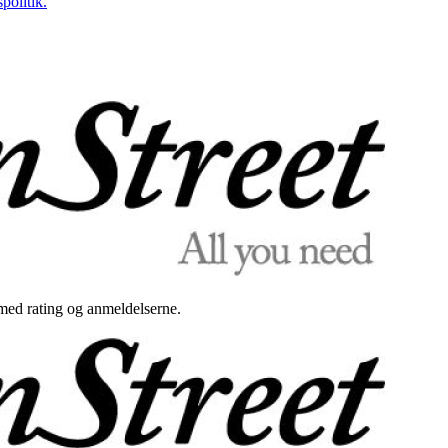
politik.
med rating og anmeldelserne.