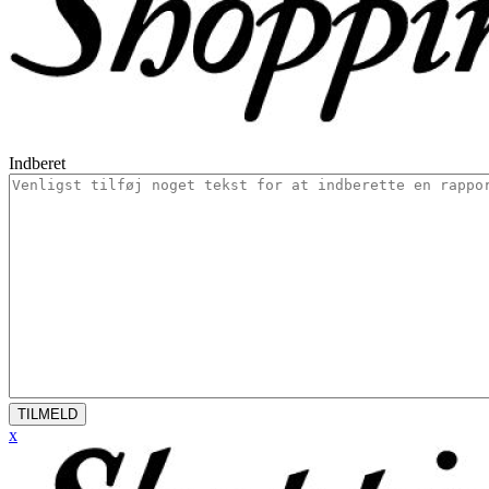
Indberet
TILMELD
x