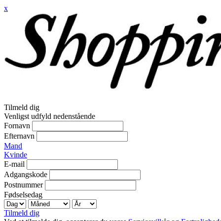
x
Tilmeld dig
Venligst udfyld nedenstående
Fornavn
Efternavn
Mand
Kvinde
E-mail
Adgangskode
Postnummer
Fødselsedag
Tilmeld dig