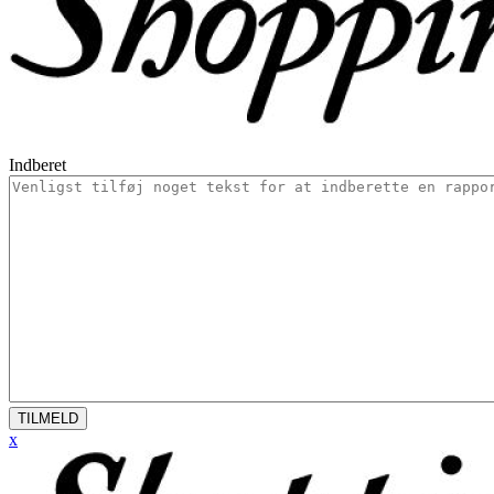
Indberet
TILMELD
x