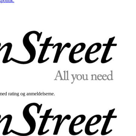
politik.
med rating og anmeldelserne.