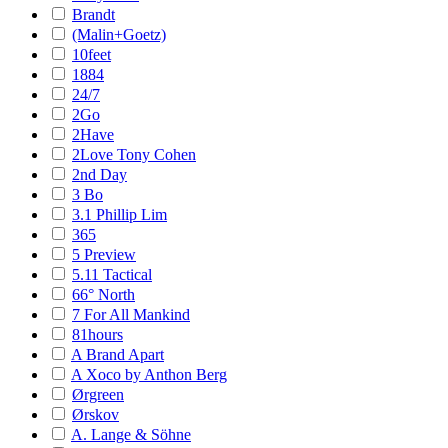
Brandt
(Malin+Goetz)
10feet
1884
24/7
2Go
2Have
2Love Tony Cohen
2nd Day
3 Bo
3.1 Phillip Lim
365
5 Preview
5.11 Tactical
66° North
7 For All Mankind
81hours
A Brand Apart
A Xoco by Anthon Berg
Ørgreen
Ørskov
A. Lange & Söhne