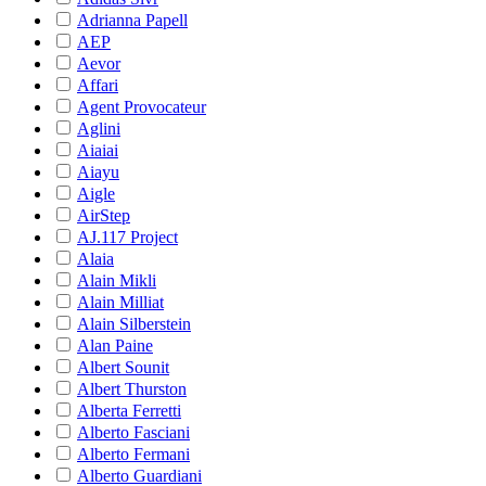
Adrianna Papell
AEP
Aevor
Affari
Agent Provocateur
Aglini
Aiaiai
Aiayu
Aigle
AirStep
AJ.117 Project
Alaia
Alain Mikli
Alain Milliat
Alain Silberstein
Alan Paine
Albert Sounit
Albert Thurston
Alberta Ferretti
Alberto Fasciani
Alberto Fermani
Alberto Guardiani