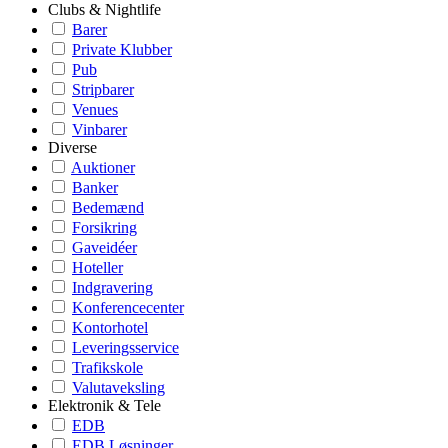
Clubs & Nightlife
Barer
Private Klubber
Pub
Stripbarer
Venues
Vinbarer
Diverse
Auktioner
Banker
Bedemænd
Forsikring
Gaveidéer
Hoteller
Indgravering
Konferencecenter
Kontorhotel
Leveringsservice
Trafikskole
Valutaveksling
Elektronik & Tele
EDB
EDB Løsninger