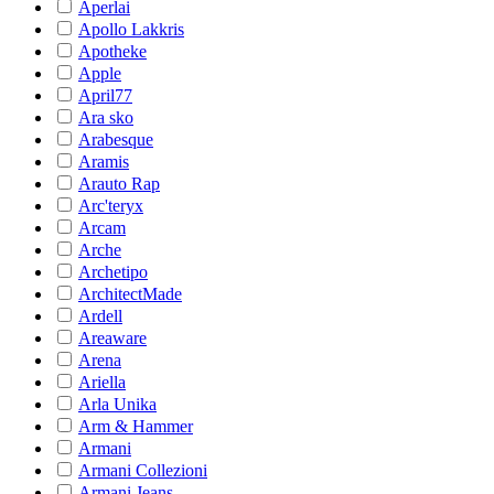
Aperlai
Apollo Lakkris
Apotheke
Apple
April77
Ara sko
Arabesque
Aramis
Arauto Rap
Arc'teryx
Arcam
Arche
Archetipo
ArchitectMade
Ardell
Areaware
Arena
Ariella
Arla Unika
Arm & Hammer
Armani
Armani Collezioni
Armani Jeans