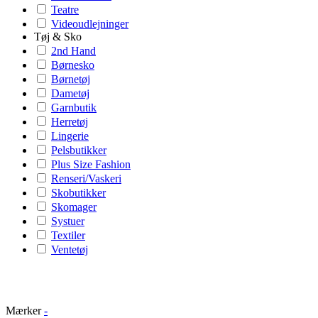
Teatre
Videoudlejninger
Tøj & Sko
2nd Hand
Børnesko
Børnetøj
Dametøj
Garnbutik
Herretøj
Lingerie
Pelsbutikker
Plus Size Fashion
Renseri/Vaskeri
Skobutikker
Skomager
Systuer
Textiler
Ventetøj
Mærker
-