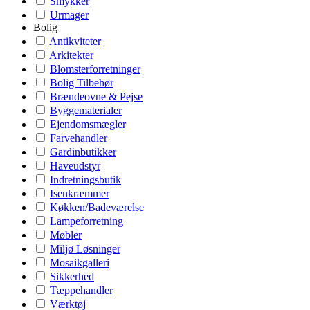
Smykker
Urmager
Bolig
Antikviteter
Arkitekter
Blomsterforretninger
Bolig Tilbehør
Brændeovne & Pejse
Byggematerialer
Ejendomsmægler
Farvehandler
Gardinbutikker
Haveudstyr
Indretningsbutik
Isenkræmmer
Køkken/Badeværelse
Lampeforretning
Møbler
Miljø Løsninger
Mosaikgalleri
Sikkerhed
Tæppehandler
Værktøj