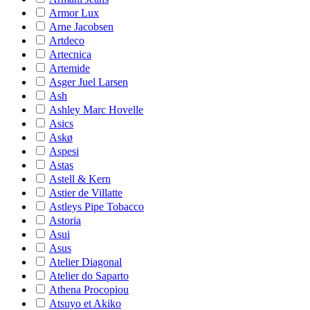
Armor Lux
Arne Jacobsen
Artdeco
Artecnica
Artemide
Asger Juel Larsen
Ash
Ashley Marc Hovelle
Asics
Askø
Aspesi
Astas
Astell & Kern
Astier de Villatte
Astleys Pipe Tobacco
Astoria
Asui
Asus
Atelier Diagonal
Atelier do Saparto
Athena Procopiou
Atsuyo et Akiko