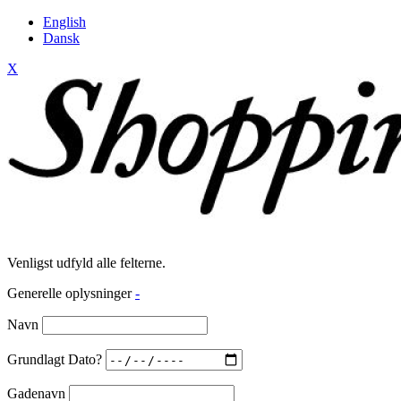
English
Dansk
X
Venligst udfyld alle felterne.
Generelle oplysninger
-
Navn
Grundlagt Dato?
Gadenavn