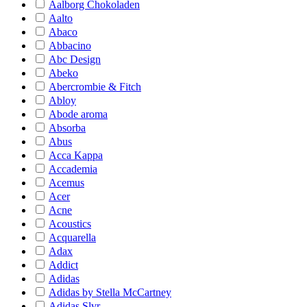
Aalborg Chokoladen
Aalto
Abaco
Abbacino
Abc Design
Abeko
Abercrombie & Fitch
Abloy
Abode aroma
Absorba
Abus
Acca Kappa
Accademia
Acemus
Acer
Acne
Acoustics
Acquarella
Adax
Addict
Adidas
Adidas by Stella McCartney
Adidas Slvr