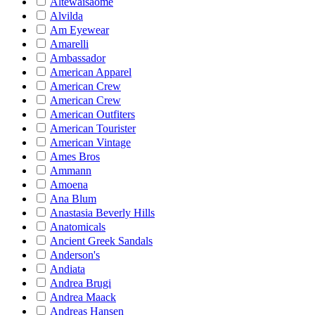
Altewaisaome
Alvilda
Am Eyewear
Amarelli
Ambassador
American Apparel
American Crew
American Crew
American Outfiters
American Tourister
American Vintage
Ames Bros
Ammann
Amoena
Ana Blum
Anastasia Beverly Hills
Anatomicals
Ancient Greek Sandals
Anderson's
Andiata
Andrea Brugi
Andrea Maack
Andreas Hansen