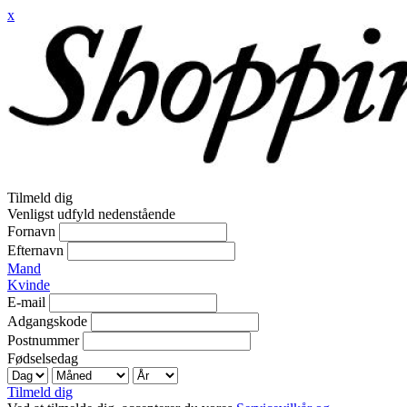
x
Tilmeld dig
Venligst udfyld nedenstående
Fornavn
Efternavn
Mand
Kvinde
E-mail
Adgangskode
Postnummer
Fødselsedag
Tilmeld dig