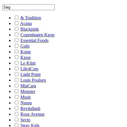
& Tradition
Acana
Blackpink
Copenhagen Kpop
Essential Foods
Gubi
Kong
Kpop
Le Klint
Life4Cuts
Light Point
Louis Poulsen
MiaCara
Monster
Mush
Nuura
Revitallash
Roze Avenue
Secto
Stray Kids