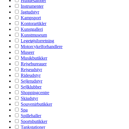
Hundesaloner
Instrumenter
Jagtudstyr
Kampsport
Kontorartikler
Kunstgalleri
Kunstmuseum
Legetøjsforretning
Motorcykelforhandlere
Museer
Musikbutikker
Rejsebureauer
Rejseudstyr
Rideudstyr
Sejlerudstyr
Sejlklubber
Shoppingcentre
Skiudstyr
Souvenirbutikker
Spa
Spillehaller
Sportsbutikker
Tankstationer