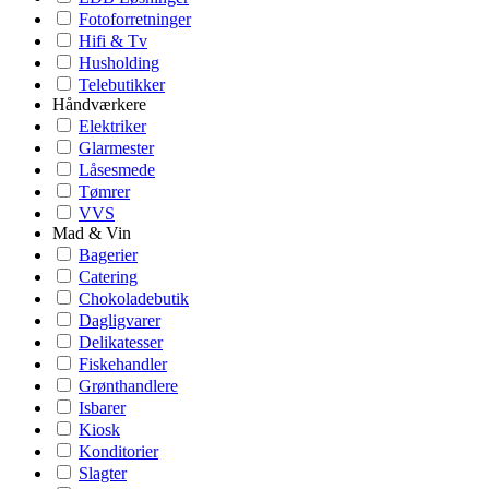
Fotoforretninger
Hifi & Tv
Husholding
Telebutikker
Håndværkere
Elektriker
Glarmester
Låsesmede
Tømrer
VVS
Mad & Vin
Bagerier
Catering
Chokoladebutik
Dagligvarer
Delikatesser
Fiskehandler
Grønthandlere
Isbarer
Kiosk
Konditorier
Slagter