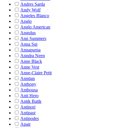
Andres Sarda
Andy Wolf
Angeles Blanco
Anglo
Anglo American
Angulus
Ann Summers
Anna Sui
Annapurna
Anndra Neen
Anne Black
Anne Vest
Anne-Claire Petit
Anntian
Anthony
Anthousa
Anti Hero
Antik Batik
Antinori
Antipast
Antipodes
Apair