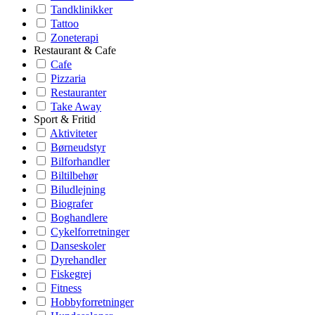
Tandklinikker
Tattoo
Zoneterapi
Restaurant & Cafe
Cafe
Pizzaria
Restauranter
Take Away
Sport & Fritid
Aktiviteter
Børneudstyr
Bilforhandler
Biltilbehør
Biludlejning
Biografer
Boghandlere
Cykelforretninger
Danseskoler
Dyrehandler
Fiskegrej
Fitness
Hobbyforretninger