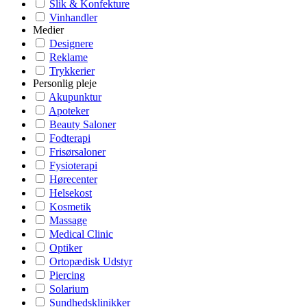
Slik & Konfekture
Vinhandler
Medier
Designere
Reklame
Trykkerier
Personlig pleje
Akupunktur
Apoteker
Beauty Saloner
Fodterapi
Frisørsaloner
Fysioterapi
Hørecenter
Helsekost
Kosmetik
Massage
Medical Clinic
Optiker
Ortopædisk Udstyr
Piercing
Solarium
Sundhedsklinikker