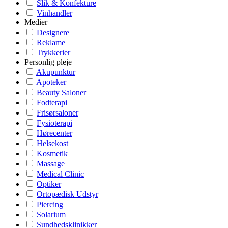
Slik & Konfekture
Vinhandler
Medier
Designere
Reklame
Trykkerier
Personlig pleje
Akupunktur
Apoteker
Beauty Saloner
Fodterapi
Frisørsaloner
Fysioterapi
Hørecenter
Helsekost
Kosmetik
Massage
Medical Clinic
Optiker
Ortopædisk Udstyr
Piercing
Solarium
Sundhedsklinikker