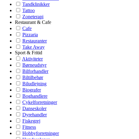
Tandklinikker
Tattoo
Zoneterapi
Restaurant & Cafe
Cafe
Pizzaria
Restauranter
Take Away
Sport & Fritid
Aktiviteter
Børneudstyr
Bilforhandler
Biltilbehør
Biludlejning
Biografer
Boghandlere
Cykelforretninger
Danseskoler
Dyrehandler
Fiskegrej
Fitness
Hobbyforretninger