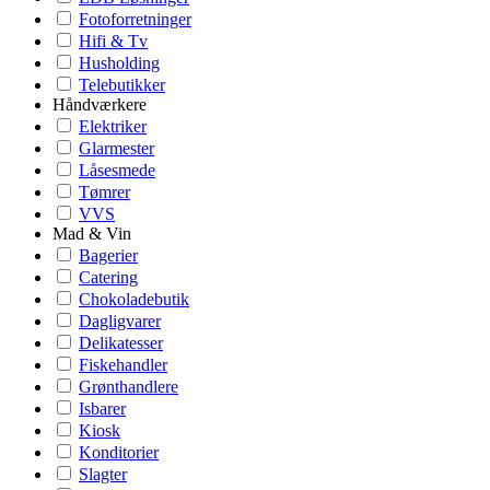
Fotoforretninger
Hifi & Tv
Husholding
Telebutikker
Håndværkere
Elektriker
Glarmester
Låsesmede
Tømrer
VVS
Mad & Vin
Bagerier
Catering
Chokoladebutik
Dagligvarer
Delikatesser
Fiskehandler
Grønthandlere
Isbarer
Kiosk
Konditorier
Slagter