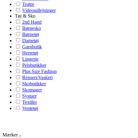
Teatre
Videoudlejninger
Tøj & Sko
2nd Hand
Børnesko
Børnetøj
Dametøj
Garnbutik
Herretøj
Lingerie
Pelsbutikker
Plus Size Fashion
Renseri/Vaskeri
Skobutikker
Skomager
Systuer
Textiler
Ventetøj
Mærker
-