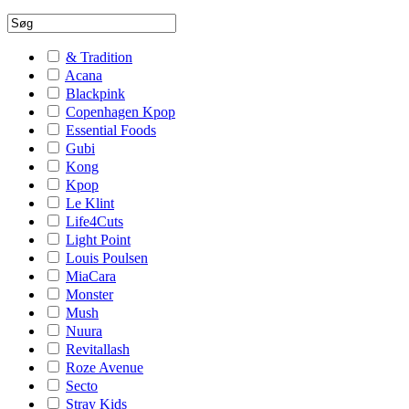
& Tradition
Acana
Blackpink
Copenhagen Kpop
Essential Foods
Gubi
Kong
Kpop
Le Klint
Life4Cuts
Light Point
Louis Poulsen
MiaCara
Monster
Mush
Nuura
Revitallash
Roze Avenue
Secto
Stray Kids