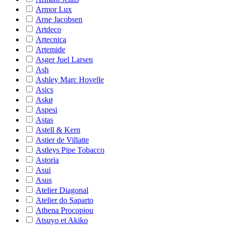
Armor Lux
Arne Jacobsen
Artdeco
Artecnica
Artemide
Asger Juel Larsen
Ash
Ashley Marc Hovelle
Asics
Askø
Aspesi
Astas
Astell & Kern
Astier de Villatte
Astleys Pipe Tobacco
Astoria
Asui
Asus
Atelier Diagonal
Atelier do Saparto
Athena Procopiou
Atsuyo et Akiko