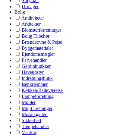
Smykker
Urmager
Bolig
Antikviteter
Arkitekter
Blomsterforretninger
Bolig Tilbehør
Brændeovne & Pejse
Byggematerialer
Ejendomsmægler
Farvehandler
Gardinbutikker
Haveudstyr
Indretningsbutik
Isenkræmmer
Køkken/Badeværelse
Lampeforretning
Møbler
Miljø Løsninger
Mosaikgalleri
Sikkerhed
Tæppehandler
Værktøj