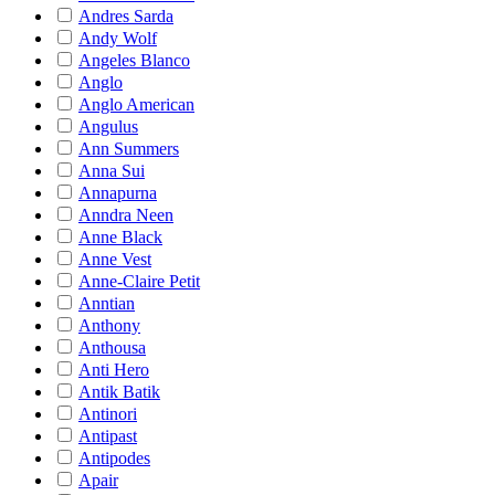
Andres Sarda
Andy Wolf
Angeles Blanco
Anglo
Anglo American
Angulus
Ann Summers
Anna Sui
Annapurna
Anndra Neen
Anne Black
Anne Vest
Anne-Claire Petit
Anntian
Anthony
Anthousa
Anti Hero
Antik Batik
Antinori
Antipast
Antipodes
Apair