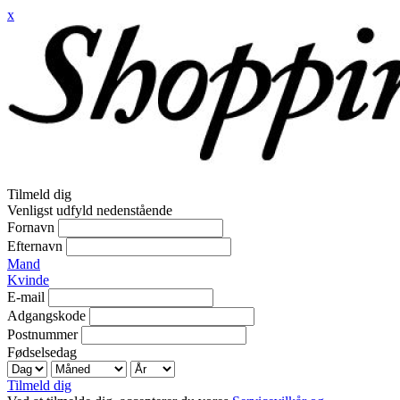
x
Tilmeld dig
Venligst udfyld nedenstående
Fornavn
Efternavn
Mand
Kvinde
E-mail
Adgangskode
Postnummer
Fødselsedag
Tilmeld dig