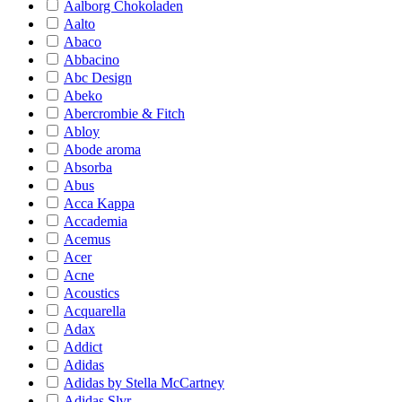
Aalborg Chokoladen
Aalto
Abaco
Abbacino
Abc Design
Abeko
Abercrombie & Fitch
Abloy
Abode aroma
Absorba
Abus
Acca Kappa
Accademia
Acemus
Acer
Acne
Acoustics
Acquarella
Adax
Addict
Adidas
Adidas by Stella McCartney
Adidas Slvr