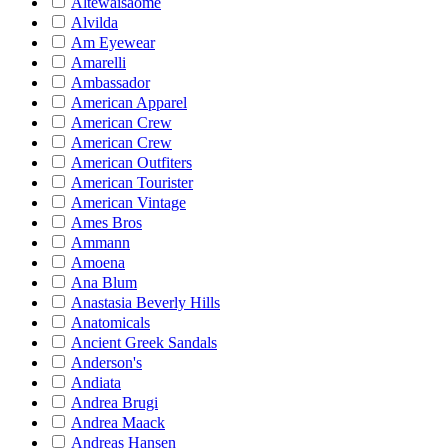
Altewaisaome
Alvilda
Am Eyewear
Amarelli
Ambassador
American Apparel
American Crew
American Crew
American Outfiters
American Tourister
American Vintage
Ames Bros
Ammann
Amoena
Ana Blum
Anastasia Beverly Hills
Anatomicals
Ancient Greek Sandals
Anderson's
Andiata
Andrea Brugi
Andrea Maack
Andreas Hansen