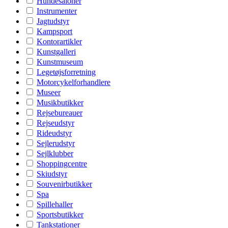
Hundesaloner
Instrumenter
Jagtudstyr
Kampsport
Kontorartikler
Kunstgalleri
Kunstmuseum
Legetøjsforretning
Motorcykelforhandlere
Museer
Musikbutikker
Rejsebureauer
Rejseudstyr
Rideudstyr
Sejlerudstyr
Sejlklubber
Shoppingcentre
Skiudstyr
Souvenirbutikker
Spa
Spillehaller
Sportsbutikker
Tankstationer