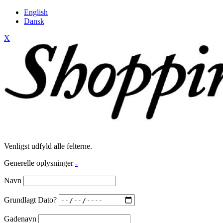
English
Dansk
X
Venligst udfyld alle felterne.
Generelle oplysninger
-
Navn
Grundlagt Dato?
Gadenavn