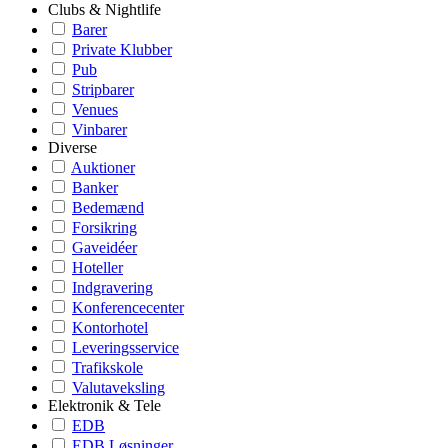
Clubs & Nightlife
Barer
Private Klubber
Pub
Stripbarer
Venues
Vinbarer
Diverse
Auktioner
Banker
Bedemænd
Forsikring
Gaveidéer
Hoteller
Indgravering
Konferencecenter
Kontorhotel
Leveringsservice
Trafikskole
Valutaveksling
Elektronik & Tele
EDB
EDB Løsninger