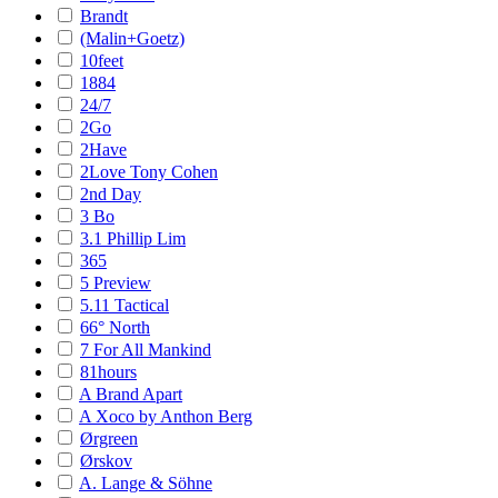
Brandt
(Malin+Goetz)
10feet
1884
24/7
2Go
2Have
2Love Tony Cohen
2nd Day
3 Bo
3.1 Phillip Lim
365
5 Preview
5.11 Tactical
66° North
7 For All Mankind
81hours
A Brand Apart
A Xoco by Anthon Berg
Ørgreen
Ørskov
A. Lange & Söhne