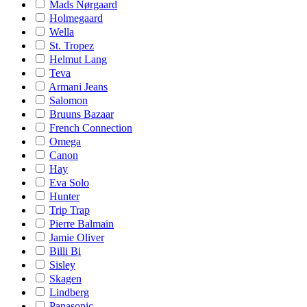
Mads Nørgaard
Holmegaard
Wella
St. Tropez
Helmut Lang
Teva
Armani Jeans
Salomon
Bruuns Bazaar
French Connection
Omega
Canon
Hay
Eva Solo
Hunter
Trip Trap
Pierre Balmain
Jamie Oliver
Billi Bi
Sisley
Skagen
Lindberg
Panasonic