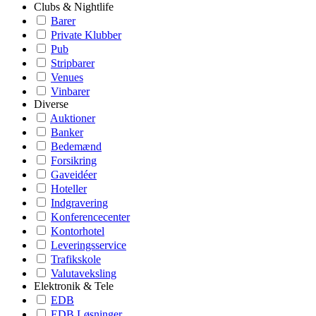
Clubs & Nightlife
Barer
Private Klubber
Pub
Stripbarer
Venues
Vinbarer
Diverse
Auktioner
Banker
Bedemænd
Forsikring
Gaveidéer
Hoteller
Indgravering
Konferencecenter
Kontorhotel
Leveringsservice
Trafikskole
Valutaveksling
Elektronik & Tele
EDB
EDB Løsninger