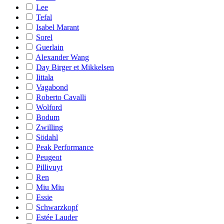
Lee
Tefal
Isabel Marant
Sorel
Guerlain
Alexander Wang
Day Birger et Mikkelsen
Iittala
Vagabond
Roberto Cavalli
Wolford
Bodum
Zwilling
Södahl
Peak Performance
Peugeot
Pillivuyt
Ren
Miu Miu
Essie
Schwarzkopf
Estée Lauder