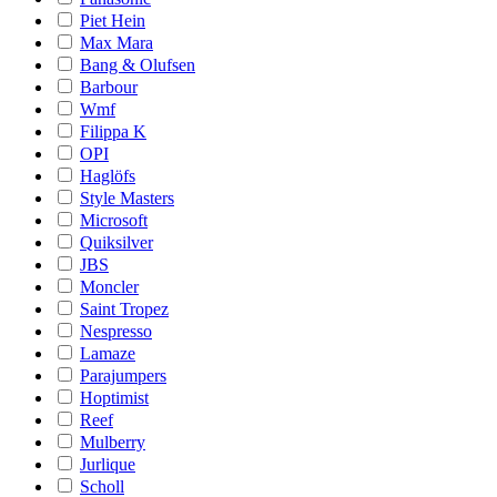
Piet Hein
Max Mara
Bang & Olufsen
Barbour
Wmf
Filippa K
OPI
Haglöfs
Style Masters
Microsoft
Quiksilver
JBS
Moncler
Saint Tropez
Nespresso
Lamaze
Parajumpers
Hoptimist
Reef
Mulberry
Jurlique
Scholl