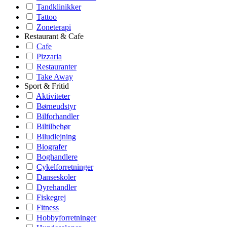
Tandklinikker
Tattoo
Zoneterapi
Restaurant & Cafe
Cafe
Pizzaria
Restauranter
Take Away
Sport & Fritid
Aktiviteter
Børneudstyr
Bilforhandler
Biltilbehør
Biludlejning
Biografer
Boghandlere
Cykelforretninger
Danseskoler
Dyrehandler
Fiskegrej
Fitness
Hobbyforretninger