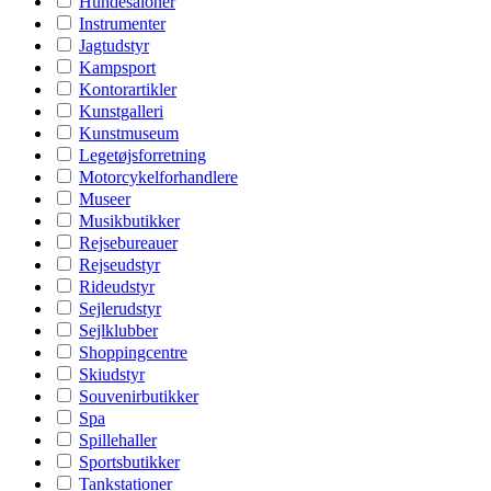
Hundesaloner
Instrumenter
Jagtudstyr
Kampsport
Kontorartikler
Kunstgalleri
Kunstmuseum
Legetøjsforretning
Motorcykelforhandlere
Museer
Musikbutikker
Rejsebureauer
Rejseudstyr
Rideudstyr
Sejlerudstyr
Sejlklubber
Shoppingcentre
Skiudstyr
Souvenirbutikker
Spa
Spillehaller
Sportsbutikker
Tankstationer