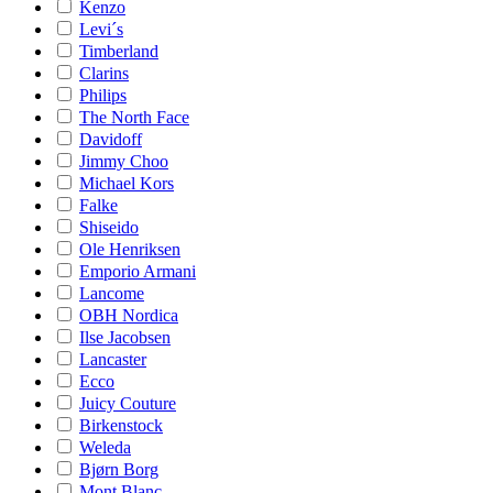
Kenzo
Levi´s
Timberland
Clarins
Philips
The North Face
Davidoff
Jimmy Choo
Michael Kors
Falke
Shiseido
Ole Henriksen
Emporio Armani
Lancome
OBH Nordica
Ilse Jacobsen
Lancaster
Ecco
Juicy Couture
Birkenstock
Weleda
Bjørn Borg
Mont Blanc