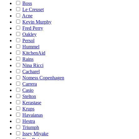
Boss
Le Creuset
Acne
Kevin Murphy
Fred Perry
Oakley
Persol
Hummel
KitchenAid
Rains
Nina Ricci
Cacharel
Nomess Copenhagen
Carrera
Casio
Stelton
Kerastase
Krups
Havaianas
Hestra
Triumph
Issey Miyake