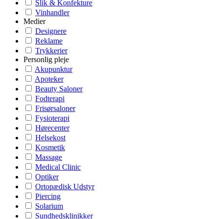
Slik & Konfekture
Vinhandler
Medier
Designere
Reklame
Trykkerier
Personlig pleje
Akupunktur
Apoteker
Beauty Saloner
Fodterapi
Frisørsaloner
Fysioterapi
Hørecenter
Helsekost
Kosmetik
Massage
Medical Clinic
Optiker
Ortopædisk Udstyr
Piercing
Solarium
Sundhedsklinikker