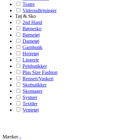
Teatre
Videoudlejninger
Tøj & Sko
2nd Hand
Børnesko
Børnetøj
Dametøj
Garnbutik
Herretøj
Lingerie
Pelsbutikker
Plus Size Fashion
Renseri/Vaskeri
Skobutikker
Skomager
Systuer
Textiler
Ventetøj
Mærker
-