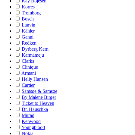
Kay Bojesen
Korres
Tromborg
Bosch
Lanvin
Kähler
Ganni
Redken
Dyrberg Kern
Karmameju
Clarks
Clinique
Armani
Helly Hansen
Cartier
Samsøe & Samsøe
By Malene Birger
Ticket to Heaven
Dr. Hauschka
Murad
Kenwood
Youngblood
Nokia