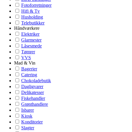
Fotoforretninger
Hifi & Tv
Husholding
Telebutikker
Håndværkere
Elektriker
Glarmester
Låsesmede
Tømrer
VVS
Mad & Vin
Bagerier
Catering
Chokoladebutik
Dagligvarer
Delikatesser
Fiskehandler
Grønthandlere
Isbarer
Kiosk
Konditorier
Slagter