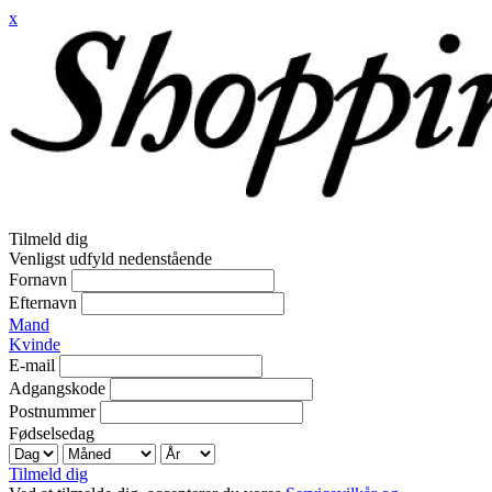
x
Tilmeld dig
Venligst udfyld nedenstående
Fornavn
Efternavn
Mand
Kvinde
E-mail
Adgangskode
Postnummer
Fødselsedag
Tilmeld dig