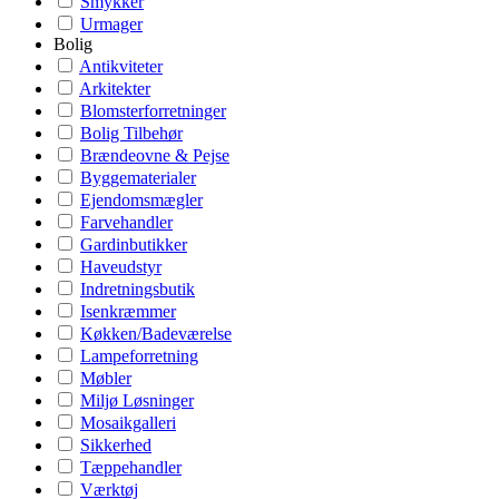
Smykker
Urmager
Bolig
Antikviteter
Arkitekter
Blomsterforretninger
Bolig Tilbehør
Brændeovne & Pejse
Byggematerialer
Ejendomsmægler
Farvehandler
Gardinbutikker
Haveudstyr
Indretningsbutik
Isenkræmmer
Køkken/Badeværelse
Lampeforretning
Møbler
Miljø Løsninger
Mosaikgalleri
Sikkerhed
Tæppehandler
Værktøj