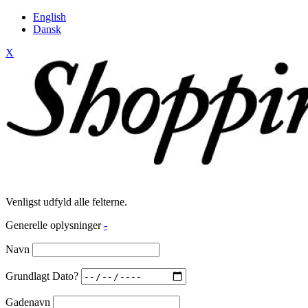
English
Dansk
X
Venligst udfyld alle felterne.
Generelle oplysninger
-
Navn
Grundlagt Dato?
Gadenavn