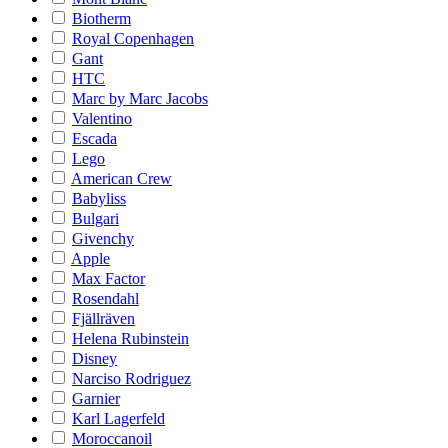
Biotherm
Royal Copenhagen
Gant
HTC
Marc by Marc Jacobs
Valentino
Escada
Lego
American Crew
Babyliss
Bulgari
Givenchy
Apple
Max Factor
Rosendahl
Fjällräven
Helena Rubinstein
Disney
Narciso Rodriguez
Garnier
Karl Lagerfeld
Moroccanoil