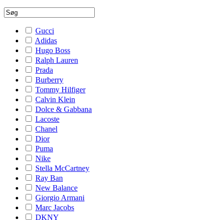
Gucci
Adidas
Hugo Boss
Ralph Lauren
Prada
Burberry
Tommy Hilfiger
Calvin Klein
Dolce & Gabbana
Lacoste
Chanel
Dior
Puma
Nike
Stella McCartney
Ray Ban
New Balance
Giorgio Armani
Marc Jacobs
DKNY