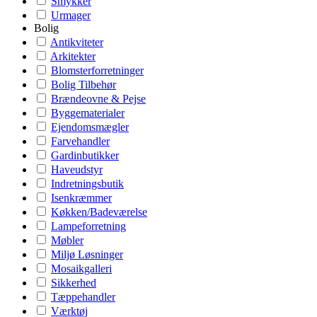
Smykker
Urmager
Bolig
Antikviteter
Arkitekter
Blomsterforretninger
Bolig Tilbehør
Brændeovne & Pejse
Byggematerialer
Ejendomsmægler
Farvehandler
Gardinbutikker
Haveudstyr
Indretningsbutik
Isenkræmmer
Køkken/Badeværelse
Lampeforretning
Møbler
Miljø Løsninger
Mosaikgalleri
Sikkerhed
Tæppehandler
Værktøj