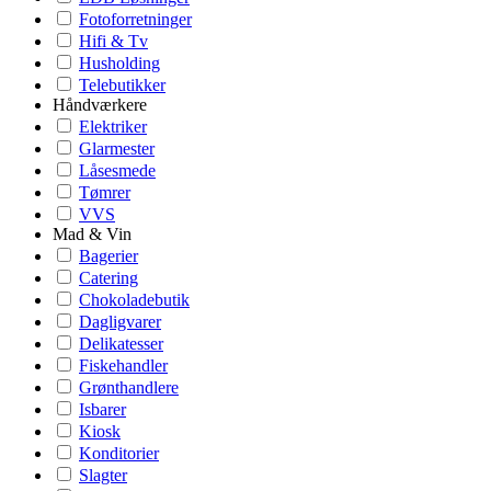
Fotoforretninger
Hifi & Tv
Husholding
Telebutikker
Håndværkere
Elektriker
Glarmester
Låsesmede
Tømrer
VVS
Mad & Vin
Bagerier
Catering
Chokoladebutik
Dagligvarer
Delikatesser
Fiskehandler
Grønthandlere
Isbarer
Kiosk
Konditorier
Slagter