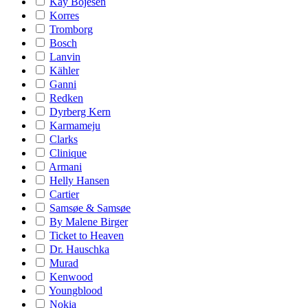
Kay Bojesen
Korres
Tromborg
Bosch
Lanvin
Kähler
Ganni
Redken
Dyrberg Kern
Karmameju
Clarks
Clinique
Armani
Helly Hansen
Cartier
Samsøe & Samsøe
By Malene Birger
Ticket to Heaven
Dr. Hauschka
Murad
Kenwood
Youngblood
Nokia