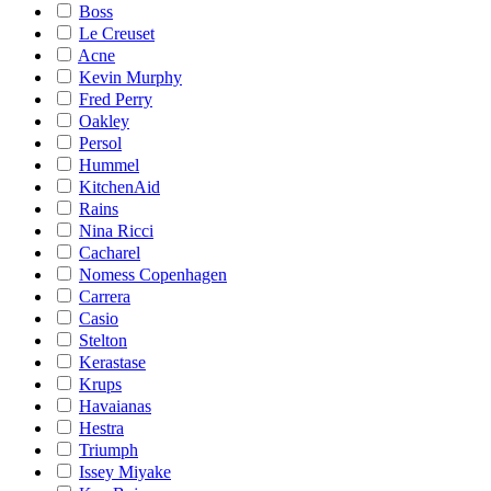
Boss
Le Creuset
Acne
Kevin Murphy
Fred Perry
Oakley
Persol
Hummel
KitchenAid
Rains
Nina Ricci
Cacharel
Nomess Copenhagen
Carrera
Casio
Stelton
Kerastase
Krups
Havaianas
Hestra
Triumph
Issey Miyake