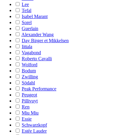
Lee
Tefal
Isabel Marant
Sorel
Guerlain
Alexander Wang
Day Birger et Mikkelsen
Iittala
Vagabond
Roberto Cavalli
Wolford
Bodum
Zwilling
Södahl
Peak Performance
Peugeot
Pillivuyt
Ren
Miu Miu
Essie
Schwarzkopf
Estée Lauder