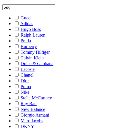
Gucci
Adidas
Hugo Boss
Ralph Lauren
Prada
Burberry
Tommy Hilfiger
Calvin Klein
Dolce & Gabbana
Lacoste
Chanel
Dior
Puma
Nike
Stella McCartney
Ray Ban
New Balance
Giorgio Armani
Marc Jacobs
DKNY