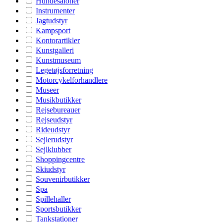
Hundesaloner
Instrumenter
Jagtudstyr
Kampsport
Kontorartikler
Kunstgalleri
Kunstmuseum
Legetøjsforretning
Motorcykelforhandlere
Museer
Musikbutikker
Rejsebureauer
Rejseudstyr
Rideudstyr
Sejlerudstyr
Sejlklubber
Shoppingcentre
Skiudstyr
Souvenirbutikker
Spa
Spillehaller
Sportsbutikker
Tankstationer