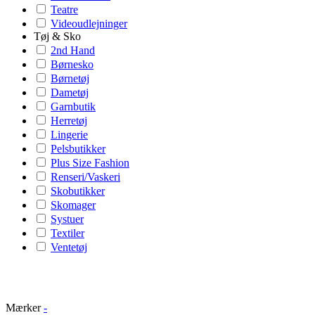
Teatre
Videoudlejninger
Tøj & Sko
2nd Hand
Børnesko
Børnetøj
Dametøj
Garnbutik
Herretøj
Lingerie
Pelsbutikker
Plus Size Fashion
Renseri/Vaskeri
Skobutikker
Skomager
Systuer
Textiler
Ventetøj
Mærker
-