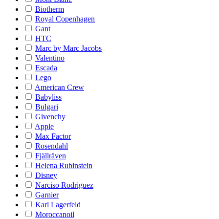
Biotherm
Royal Copenhagen
Gant
HTC
Marc by Marc Jacobs
Valentino
Escada
Lego
American Crew
Babyliss
Bulgari
Givenchy
Apple
Max Factor
Rosendahl
Fjällräven
Helena Rubinstein
Disney
Narciso Rodriguez
Garnier
Karl Lagerfeld
Moroccanoil