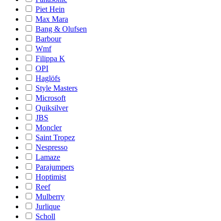
Piet Hein
Max Mara
Bang & Olufsen
Barbour
Wmf
Filippa K
OPI
Haglöfs
Style Masters
Microsoft
Quiksilver
JBS
Moncler
Saint Tropez
Nespresso
Lamaze
Parajumpers
Hoptimist
Reef
Mulberry
Jurlique
Scholl