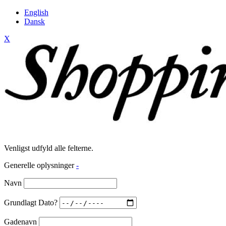
English
Dansk
X
Venligst udfyld alle felterne.
Generelle oplysninger
-
Navn
Grundlagt Dato?
Gadenavn