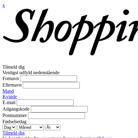
x
Tilmeld dig
Venligst udfyld nedenstående
Fornavn
Efternavn
Mand
Kvinde
E-mail
Adgangskode
Postnummer
Fødselsedag
Tilmeld dig