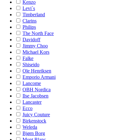
Kenzo
Levi´s
Timberland
Clarins
Philips
The North Face
Davidoff
Jimmy Choo
Michael Kors
Falke
Shiseido
Ole Henriksen
Emporio Armani
Lancome
OBH Nordica
Ilse Jacobsen
Lancaster
Ecco
Juicy Couture
Birkenstock
Weleda
Bjørn Borg
Mont Blanc