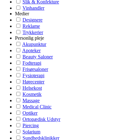
Slik & Konfekture
Vinhandler
Medier
Designere
Reklame
Trykkerier
Personlig pleje
Akupunktur
Apoteker
Beauty Saloner
Fodterapi
Frisørsaloner
Fysioterapi
Hørecenter
Helsekost
Kosmetik
Massage
Medical Clinic
Optiker
Ortopædisk Udstyr
Piercing
Solarium
Sundhedsklinikker