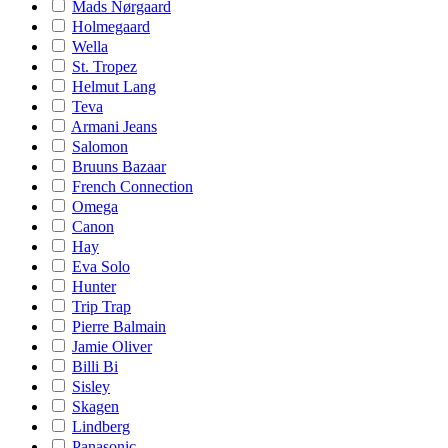
Mads Nørgaard
Holmegaard
Wella
St. Tropez
Helmut Lang
Teva
Armani Jeans
Salomon
Bruuns Bazaar
French Connection
Omega
Canon
Hay
Eva Solo
Hunter
Trip Trap
Pierre Balmain
Jamie Oliver
Billi Bi
Sisley
Skagen
Lindberg
Panasonic