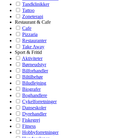
Tandklinikker
Tattoo
Zoneterapi
Restaurant & Cafe
Cafe
Pizzaria
Restauranter
Take Away
Sport & Fritid
Aktiviteter
Børneudstyr
Bilforhandler
Biltilbehør
Biludlejning
Biografer
Boghandlere
Cykelforretninger
Danseskoler
Dyrehandler
Fiskegrej
Fitness
Hobbyforretninger