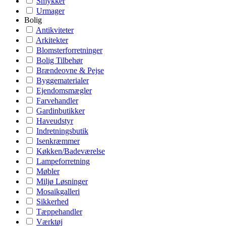
Smykker
Urmager
Bolig
Antikviteter
Arkitekter
Blomsterforretninger
Bolig Tilbehør
Brændeovne & Pejse
Byggematerialer
Ejendomsmægler
Farvehandler
Gardinbutikker
Haveudstyr
Indretningsbutik
Isenkræmmer
Køkken/Badeværelse
Lampeforretning
Møbler
Miljø Løsninger
Mosaikgalleri
Sikkerhed
Tæppehandler
Værktøj