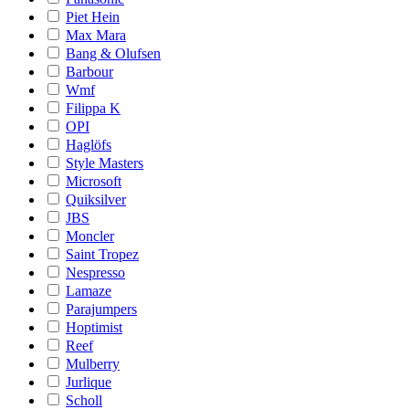
Piet Hein
Max Mara
Bang & Olufsen
Barbour
Wmf
Filippa K
OPI
Haglöfs
Style Masters
Microsoft
Quiksilver
JBS
Moncler
Saint Tropez
Nespresso
Lamaze
Parajumpers
Hoptimist
Reef
Mulberry
Jurlique
Scholl