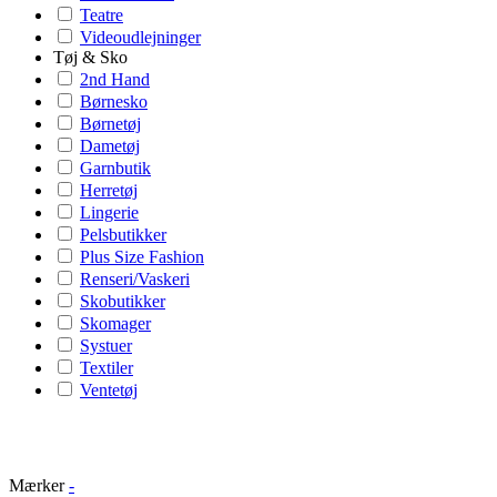
Teatre
Videoudlejninger
Tøj & Sko
2nd Hand
Børnesko
Børnetøj
Dametøj
Garnbutik
Herretøj
Lingerie
Pelsbutikker
Plus Size Fashion
Renseri/Vaskeri
Skobutikker
Skomager
Systuer
Textiler
Ventetøj
Mærker
-