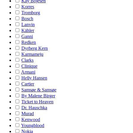
Kay Bojesen
Korres
Tromborg
Bosch
Lanvin
Kähler
Ganni
Redken
Dyrberg Kern
Karmameju
Clarks
Clinique
Armani
Helly Hansen
Cartier
Samsøe & Samsøe
By Malene Birger
Ticket to Heaven
Dr. Hauschka
Murad
Kenwood
Youngblood
Nokia