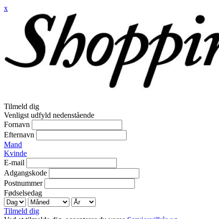
x
Tilmeld dig
Venligst udfyld nedenstående
Fornavn
Efternavn
Mand
Kvinde
E-mail
Adgangskode
Postnummer
Fødselsedag
Tilmeld dig