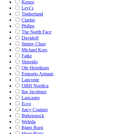
Kenzo
Levi´s
Timberland
Clarins
Philips
The North Face
Davidoff
Jimmy Choo
Michael Kors
Falke
Shiseido
Ole Henriksen
Emporio Armani
Lancome
OBH Nordica
Ilse Jacobsen
Lancaster
Ecco
Juicy Couture
Birkenstock
Weleda
Bjørn Borg
Mont Blanc