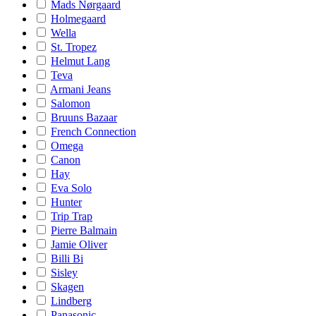
Mads Nørgaard
Holmegaard
Wella
St. Tropez
Helmut Lang
Teva
Armani Jeans
Salomon
Bruuns Bazaar
French Connection
Omega
Canon
Hay
Eva Solo
Hunter
Trip Trap
Pierre Balmain
Jamie Oliver
Billi Bi
Sisley
Skagen
Lindberg
Panasonic