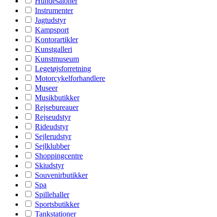
Hundesaloner
Instrumenter
Jagtudstyr
Kampsport
Kontorartikler
Kunstgalleri
Kunstmuseum
Legetøjsforretning
Motorcykelforhandlere
Museer
Musikbutikker
Rejsebureauer
Rejseudstyr
Rideudstyr
Sejlerudstyr
Sejlklubber
Shoppingcentre
Skiudstyr
Souvenirbutikker
Spa
Spillehaller
Sportsbutikker
Tankstationer