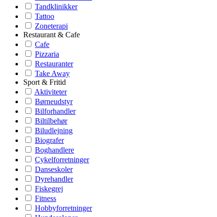
Tandklinikker
Tattoo
Zoneterapi
Restaurant & Cafe
Cafe
Pizzaria
Restauranter
Take Away
Sport & Fritid
Aktiviteter
Børneudstyr
Bilforhandler
Biltilbehør
Biludlejning
Biografer
Boghandlere
Cykelforretninger
Danseskoler
Dyrehandler
Fiskegrej
Fitness
Hobbyforretninger