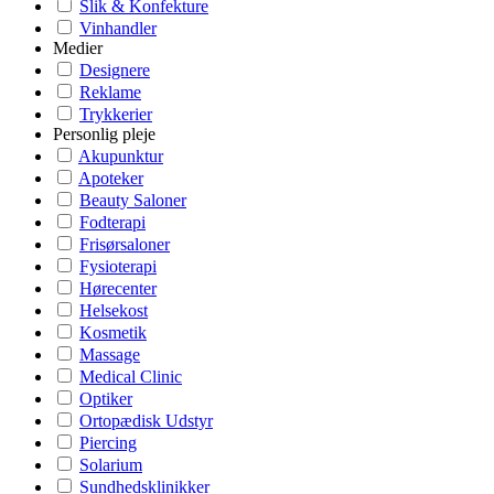
Slik & Konfekture
Vinhandler
Medier
Designere
Reklame
Trykkerier
Personlig pleje
Akupunktur
Apoteker
Beauty Saloner
Fodterapi
Frisørsaloner
Fysioterapi
Hørecenter
Helsekost
Kosmetik
Massage
Medical Clinic
Optiker
Ortopædisk Udstyr
Piercing
Solarium
Sundhedsklinikker