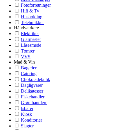
Fotoforretninger
Hifi & Tv
Husholding
Telebutikker
Håndværkere
Elektriker
Glarmester
Låsesmede
Tømrer
VVS
Mad & Vin
Bagerier
Catering
Chokoladebutik
Dagligvarer
Delikatesser
Fiskehandler
Grønthandlere
Isbarer
Kiosk
Konditorier
Slagter