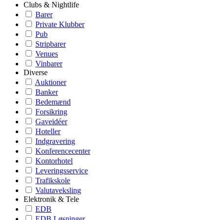
Clubs & Nightlife
Barer
Private Klubber
Pub
Stripbarer
Venues
Vinbarer
Diverse
Auktioner
Banker
Bedemænd
Forsikring
Gaveidéer
Hoteller
Indgravering
Konferencecenter
Kontorhotel
Leveringsservice
Trafikskole
Valutaveksling
Elektronik & Tele
EDB
EDB Løsninger