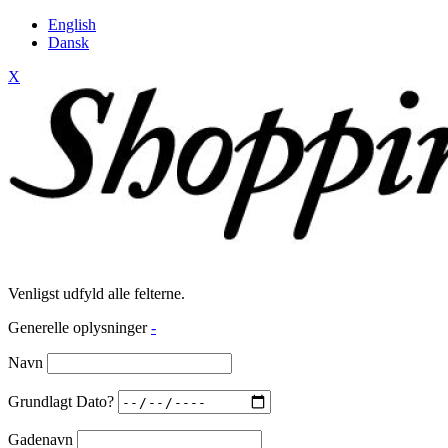
English
Dansk
X
Venligst udfyld alle felterne.
Generelle oplysninger
-
Navn
Grundlagt Dato?
Gadenavn