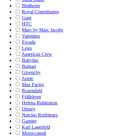
Biotherm
Royal Copenhagen
Gant
HTC
Marc by Marc Jacobs
Valentino
Escada
Lego
American Crew
Babyliss
Bulgari
Givenchy
Apple
Max Factor
Rosendahl
Fjällräven
Helena Rubinstein
Disney
Narciso Rodriguez
Garnier
Karl Lagerfeld
Moroccanoil