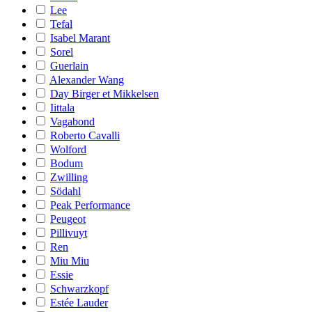
Lee
Tefal
Isabel Marant
Sorel
Guerlain
Alexander Wang
Day Birger et Mikkelsen
Iittala
Vagabond
Roberto Cavalli
Wolford
Bodum
Zwilling
Södahl
Peak Performance
Peugeot
Pillivuyt
Ren
Miu Miu
Essie
Schwarzkopf
Estée Lauder