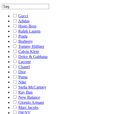
Gucci
Adidas
Hugo Boss
Ralph Lauren
Prada
Burberry
Tommy Hilfiger
Calvin Klein
Dolce & Gabbana
Lacoste
Chanel
Dior
Puma
Nike
Stella McCartney
Ray Ban
New Balance
Giorgio Armani
Marc Jacobs
DKNY