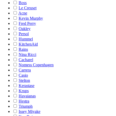
Boss
Le Creuset
Acne
Kevin Murphy
Fred Perry
Oakley
Persol
Hummel
KitchenAid
Rains
Nina Ricci
Cacharel
Nomess Copenhagen
Carrera
Casio
Stelton
Kerastase
Krups
Havaianas
Hestra
Triumph
Issey Miyake