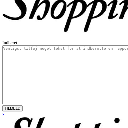
Indberet
TILMELD
x