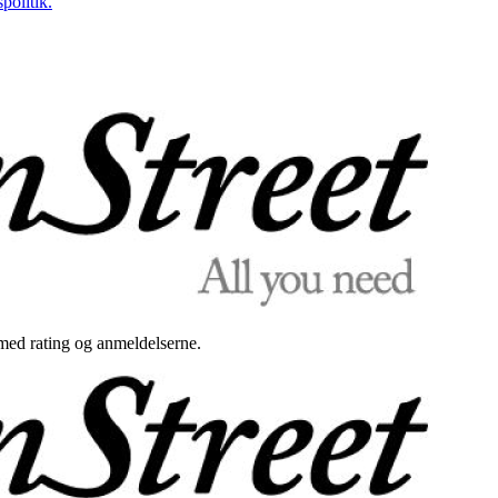
politik.
med rating og anmeldelserne.