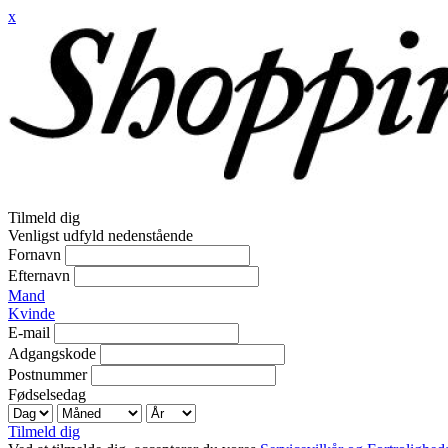
x
Tilmeld dig
Venligst udfyld nedenstående
Fornavn
Efternavn
Mand
Kvinde
E-mail
Adgangskode
Postnummer
Fødselsedag
Tilmeld dig