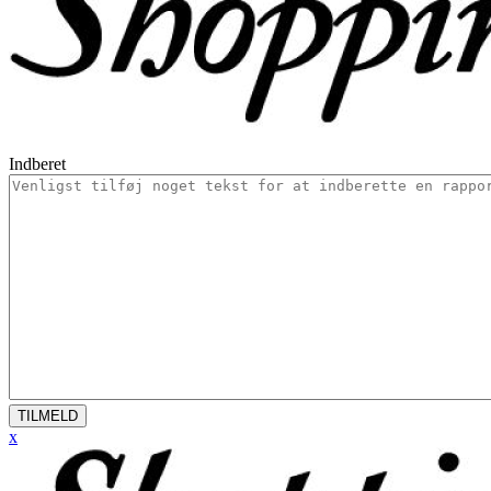
Indberet
TILMELD
x