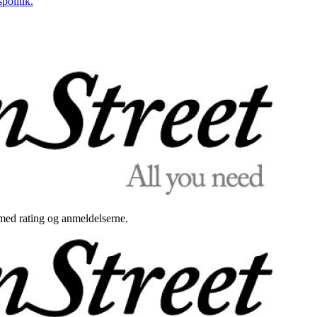
politik.
med rating og anmeldelserne.