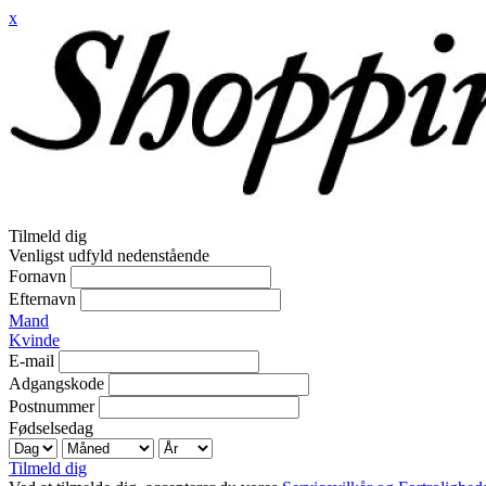
x
Tilmeld dig
Venligst udfyld nedenstående
Fornavn
Efternavn
Mand
Kvinde
E-mail
Adgangskode
Postnummer
Fødselsedag
Tilmeld dig