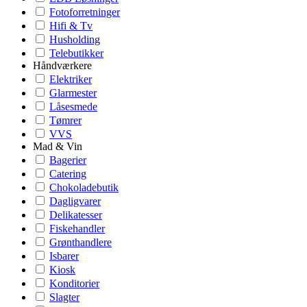
Fotoforretninger
Hifi & Tv
Husholding
Telebutikker
Håndværkere
Elektriker
Glarmester
Låsesmede
Tømrer
VVS
Mad & Vin
Bagerier
Catering
Chokoladebutik
Dagligvarer
Delikatesser
Fiskehandler
Grønthandlere
Isbarer
Kiosk
Konditorier
Slagter