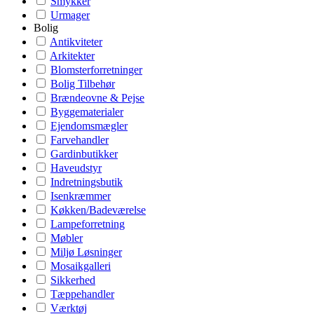
Smykker
Urmager
Bolig
Antikviteter
Arkitekter
Blomsterforretninger
Bolig Tilbehør
Brændeovne & Pejse
Byggematerialer
Ejendomsmægler
Farvehandler
Gardinbutikker
Haveudstyr
Indretningsbutik
Isenkræmmer
Køkken/Badeværelse
Lampeforretning
Møbler
Miljø Løsninger
Mosaikgalleri
Sikkerhed
Tæppehandler
Værktøj