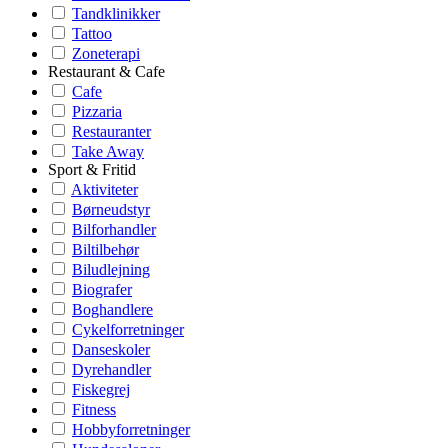
Tandklinikker
Tattoo
Zoneterapi
Restaurant & Cafe
Cafe
Pizzaria
Restauranter
Take Away
Sport & Fritid
Aktiviteter
Børneudstyr
Bilforhandler
Biltilbehør
Biludlejning
Biografer
Boghandlere
Cykelforretninger
Danseskoler
Dyrehandler
Fiskegrej
Fitness
Hobbyforretninger