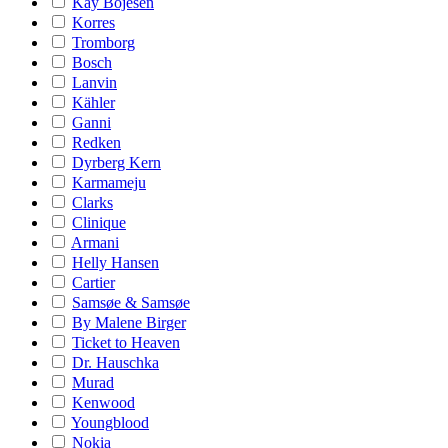
Kay Bojesen
Korres
Tromborg
Bosch
Lanvin
Kähler
Ganni
Redken
Dyrberg Kern
Karmameju
Clarks
Clinique
Armani
Helly Hansen
Cartier
Samsøe & Samsøe
By Malene Birger
Ticket to Heaven
Dr. Hauschka
Murad
Kenwood
Youngblood
Nokia