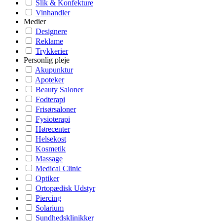
Slik & Konfekture
Vinhandler
Medier
Designere
Reklame
Trykkerier
Personlig pleje
Akupunktur
Apoteker
Beauty Saloner
Fodterapi
Frisørsaloner
Fysioterapi
Hørecenter
Helsekost
Kosmetik
Massage
Medical Clinic
Optiker
Ortopædisk Udstyr
Piercing
Solarium
Sundhedsklinikker