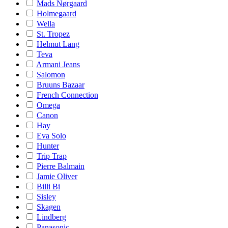
Mads Nørgaard
Holmegaard
Wella
St. Tropez
Helmut Lang
Teva
Armani Jeans
Salomon
Bruuns Bazaar
French Connection
Omega
Canon
Hay
Eva Solo
Hunter
Trip Trap
Pierre Balmain
Jamie Oliver
Billi Bi
Sisley
Skagen
Lindberg
Panasonic