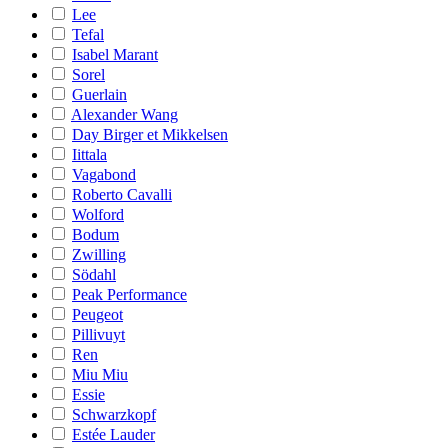
Lee
Tefal
Isabel Marant
Sorel
Guerlain
Alexander Wang
Day Birger et Mikkelsen
Iittala
Vagabond
Roberto Cavalli
Wolford
Bodum
Zwilling
Södahl
Peak Performance
Peugeot
Pillivuyt
Ren
Miu Miu
Essie
Schwarzkopf
Estée Lauder