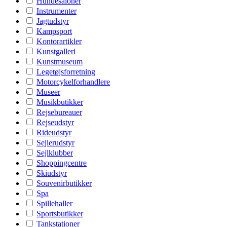
Hundesaloner
Instrumenter
Jagtudstyr
Kampsport
Kontorartikler
Kunstgalleri
Kunstmuseum
Legetøjsforretning
Motorcykelforhandlere
Museer
Musikbutikker
Rejsebureauer
Rejseudstyr
Rideudstyr
Sejlerudstyr
Sejlklubber
Shoppingcentre
Skiudstyr
Souvenirbutikker
Spa
Spillehaller
Sportsbutikker
Tankstationer