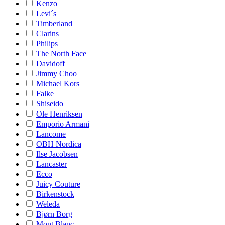
Kenzo
Levi´s
Timberland
Clarins
Philips
The North Face
Davidoff
Jimmy Choo
Michael Kors
Falke
Shiseido
Ole Henriksen
Emporio Armani
Lancome
OBH Nordica
Ilse Jacobsen
Lancaster
Ecco
Juicy Couture
Birkenstock
Weleda
Bjørn Borg
Mont Blanc