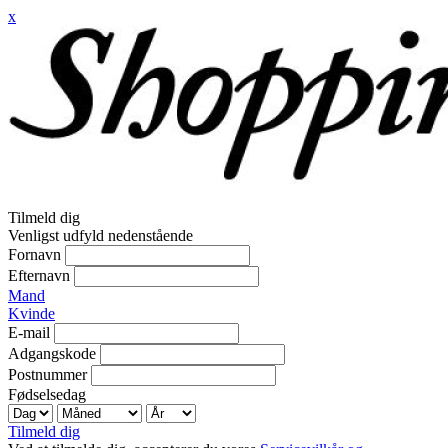
x
Tilmeld dig
Venligst udfyld nedenstående
Fornavn
Efternavn
Mand
Kvinde
E-mail
Adgangskode
Postnummer
Fødselsedag
Tilmeld dig