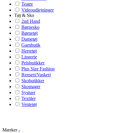
Teatre
Videoudlejninger
Tøj & Sko
2nd Hand
Børnesko
Børnetøj
Dametøj
Garnbutik
Herretøj
Lingerie
Pelsbutikker
Plus Size Fashion
Renseri/Vaskeri
Skobutikker
Skomager
Systuer
Textiler
Ventetøj
Mærker
-