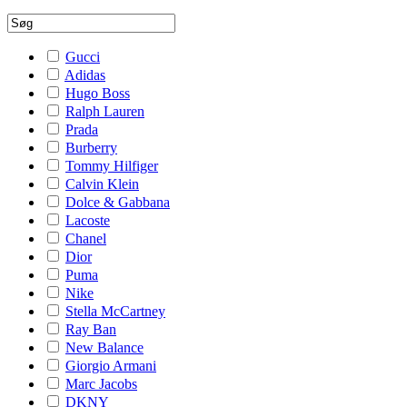
Gucci
Adidas
Hugo Boss
Ralph Lauren
Prada
Burberry
Tommy Hilfiger
Calvin Klein
Dolce & Gabbana
Lacoste
Chanel
Dior
Puma
Nike
Stella McCartney
Ray Ban
New Balance
Giorgio Armani
Marc Jacobs
DKNY