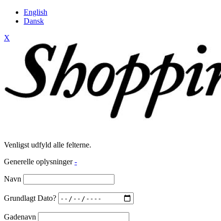
English
Dansk
X
Venligst udfyld alle felterne.
Generelle oplysninger
-
Navn
Grundlagt Dato?
Gadenavn