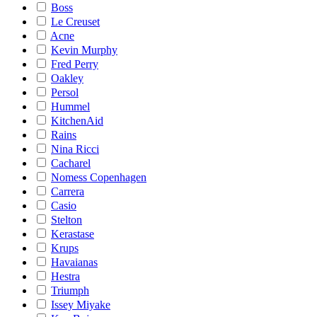
Boss
Le Creuset
Acne
Kevin Murphy
Fred Perry
Oakley
Persol
Hummel
KitchenAid
Rains
Nina Ricci
Cacharel
Nomess Copenhagen
Carrera
Casio
Stelton
Kerastase
Krups
Havaianas
Hestra
Triumph
Issey Miyake