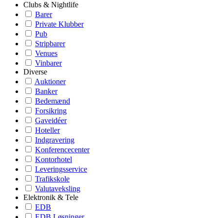
Clubs & Nightlife
Barer
Private Klubber
Pub
Stripbarer
Venues
Vinbarer
Diverse
Auktioner
Banker
Bedemænd
Forsikring
Gaveidéer
Hoteller
Indgravering
Konferencecenter
Kontorhotel
Leveringsservice
Trafikskole
Valutaveksling
Elektronik & Tele
EDB
EDB Løsninger