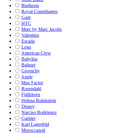
Biotherm
Royal Copenhagen
Gant
HTC
Marc by Marc Jacobs
Valentino
Escada
Lego
American Crew
Babyliss
Bulgari
Givenchy
Apple
Max Factor
Rosendahl
Fjällräven
Helena Rubinstein
Disney
Narciso Rodriguez
Garnier
Karl Lagerfeld
Moroccanoil