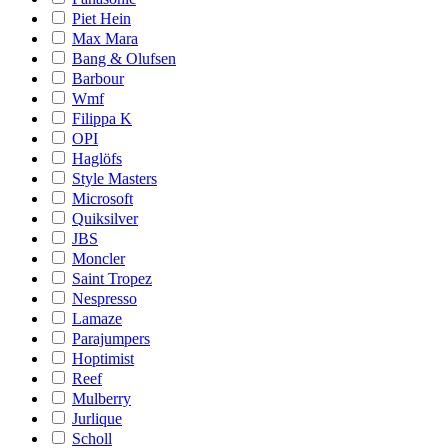
Piet Hein
Max Mara
Bang & Olufsen
Barbour
Wmf
Filippa K
OPI
Haglöfs
Style Masters
Microsoft
Quiksilver
JBS
Moncler
Saint Tropez
Nespresso
Lamaze
Parajumpers
Hoptimist
Reef
Mulberry
Jurlique
Scholl