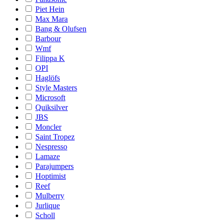
Piet Hein
Max Mara
Bang & Olufsen
Barbour
Wmf
Filippa K
OPI
Haglöfs
Style Masters
Microsoft
Quiksilver
JBS
Moncler
Saint Tropez
Nespresso
Lamaze
Parajumpers
Hoptimist
Reef
Mulberry
Jurlique
Scholl