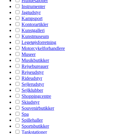
Hundesaloner
Instrumenter
Jagtudstyr
Kampsport
Kontorartikler
Kunstgalleri
Kunstmuseum
Legetøjsforretning
Motorcykelforhandlere
Museer
Musikbutikker
Rejsebureauer
Rejseudstyr
Rideudstyr
Sejlerudstyr
Sejlklubber
Shoppingcentre
Skiudstyr
Souvenirbutikker
Spa
Spillehaller
Sportsbutikker
Tankstationer