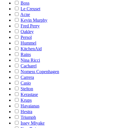
Boss
Le Creuset
Acne
Kevin Murphy
Fred Perry
Oakley
Persol
Hummel
KitchenAid
Rains
Nina Ricci
Cacharel
Nomess Copenhagen
Carrera
Casio
Stelton
Kerastase
Krups
Havaianas
Hestra
Triumph
Issey Miyake