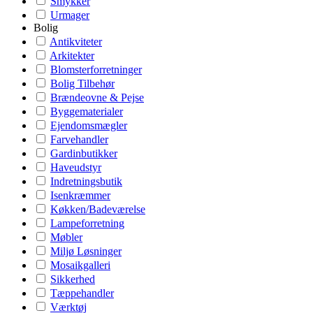
Smykker
Urmager
Bolig
Antikviteter
Arkitekter
Blomsterforretninger
Bolig Tilbehør
Brændeovne & Pejse
Byggematerialer
Ejendomsmægler
Farvehandler
Gardinbutikker
Haveudstyr
Indretningsbutik
Isenkræmmer
Køkken/Badeværelse
Lampeforretning
Møbler
Miljø Løsninger
Mosaikgalleri
Sikkerhed
Tæppehandler
Værktøj