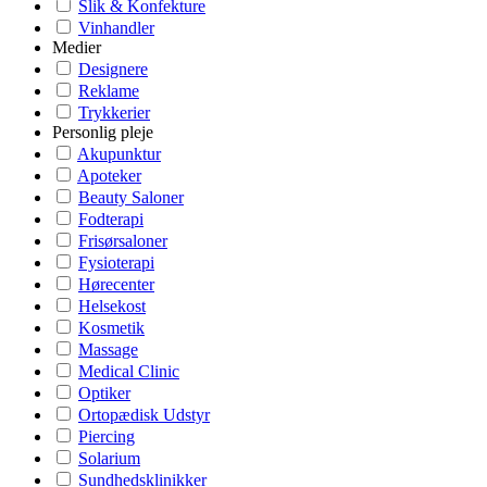
Slik & Konfekture
Vinhandler
Medier
Designere
Reklame
Trykkerier
Personlig pleje
Akupunktur
Apoteker
Beauty Saloner
Fodterapi
Frisørsaloner
Fysioterapi
Hørecenter
Helsekost
Kosmetik
Massage
Medical Clinic
Optiker
Ortopædisk Udstyr
Piercing
Solarium
Sundhedsklinikker