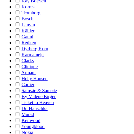
Kay Bojesen
Korres
Tromborg
Bosch
Lanvin
Kähler
Ganni
Redken
Dyrberg Kern
Karmameju
Clarks
Clinique
Armani
Helly Hansen
Cartier
Samsøe & Samsøe
By Malene Birger
Ticket to Heaven
Dr. Hauschka
Murad
Kenwood
Youngblood
Nokia