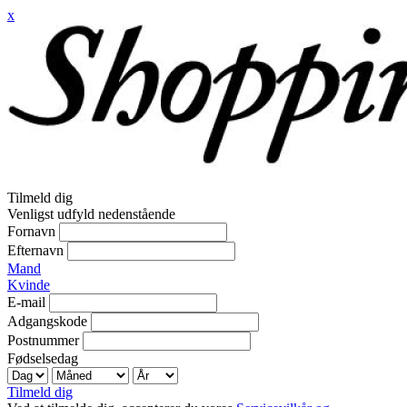
x
Tilmeld dig
Venligst udfyld nedenstående
Fornavn
Efternavn
Mand
Kvinde
E-mail
Adgangskode
Postnummer
Fødselsedag
Tilmeld dig