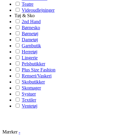
Teatre
Videoudlejninger
Tøj & Sko
2nd Hand
Børnesko
Børnetøj
Dametøj
Garnbutik
Herretøj
Lingerie
Pelsbutikker
Plus Size Fashion
Renseri/Vaskeri
Skobutikker
Skomager
Systuer
Textiler
Ventetøj
Mærker
-