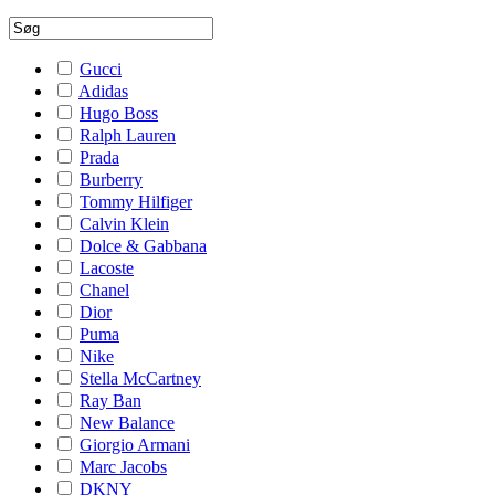
Gucci
Adidas
Hugo Boss
Ralph Lauren
Prada
Burberry
Tommy Hilfiger
Calvin Klein
Dolce & Gabbana
Lacoste
Chanel
Dior
Puma
Nike
Stella McCartney
Ray Ban
New Balance
Giorgio Armani
Marc Jacobs
DKNY