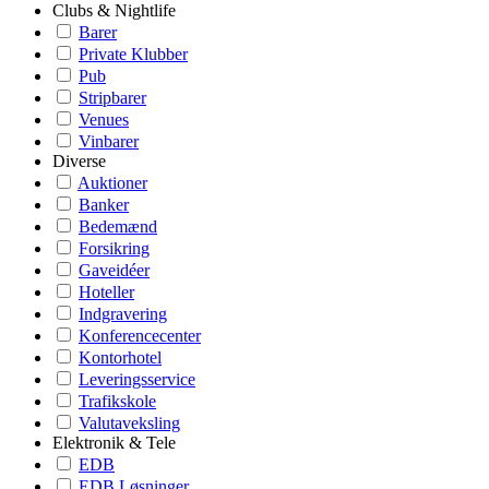
Clubs & Nightlife
Barer
Private Klubber
Pub
Stripbarer
Venues
Vinbarer
Diverse
Auktioner
Banker
Bedemænd
Forsikring
Gaveidéer
Hoteller
Indgravering
Konferencecenter
Kontorhotel
Leveringsservice
Trafikskole
Valutaveksling
Elektronik & Tele
EDB
EDB Løsninger