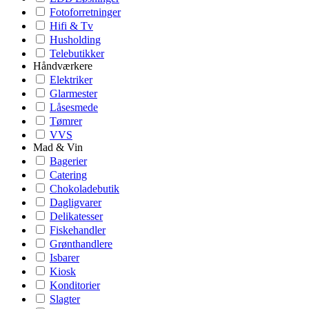
Fotoforretninger
Hifi & Tv
Husholding
Telebutikker
Håndværkere
Elektriker
Glarmester
Låsesmede
Tømrer
VVS
Mad & Vin
Bagerier
Catering
Chokoladebutik
Dagligvarer
Delikatesser
Fiskehandler
Grønthandlere
Isbarer
Kiosk
Konditorier
Slagter