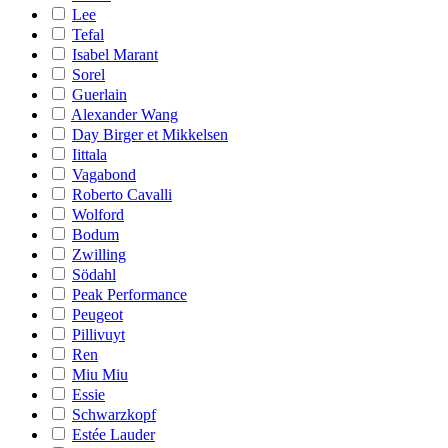
Lee
Tefal
Isabel Marant
Sorel
Guerlain
Alexander Wang
Day Birger et Mikkelsen
Iittala
Vagabond
Roberto Cavalli
Wolford
Bodum
Zwilling
Södahl
Peak Performance
Peugeot
Pillivuyt
Ren
Miu Miu
Essie
Schwarzkopf
Estée Lauder