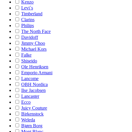
Kenzo
Levi´s
Timberland
Clarins
Philips
The North Face
Davidoff
Jimmy Choo
Michael Kors
Falke
Shiseido
Ole Henriksen
Emporio Armani
Lancome
OBH Nordica
Ilse Jacobsen
Lancaster
Ecco
Juicy Couture
Birkenstock
Weleda
Bjørn Borg
Mont Blanc