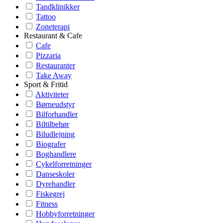
Tandklinikker
Tattoo
Zoneterapi
Restaurant & Cafe
Cafe
Pizzaria
Restauranter
Take Away
Sport & Fritid
Aktiviteter
Børneudstyr
Bilforhandler
Biltilbehør
Biludlejning
Biografer
Boghandlere
Cykelforretninger
Danseskoler
Dyrehandler
Fiskegrej
Fitness
Hobbyforretninger