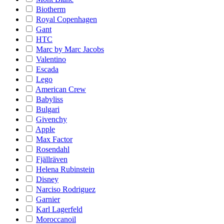
Biotherm
Royal Copenhagen
Gant
HTC
Marc by Marc Jacobs
Valentino
Escada
Lego
American Crew
Babyliss
Bulgari
Givenchy
Apple
Max Factor
Rosendahl
Fjällräven
Helena Rubinstein
Disney
Narciso Rodriguez
Garnier
Karl Lagerfeld
Moroccanoil