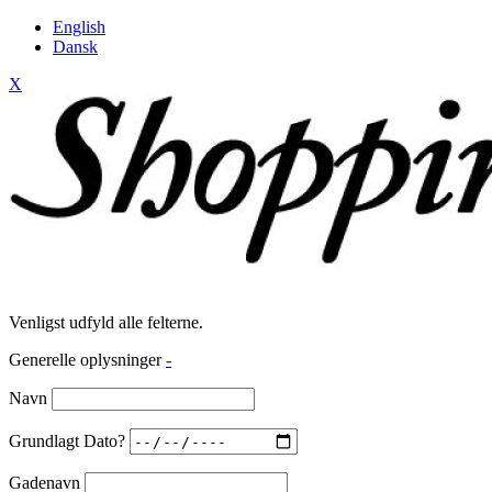
English
Dansk
X
Venligst udfyld alle felterne.
Generelle oplysninger
-
Navn
Grundlagt Dato?
Gadenavn