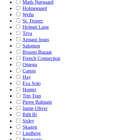
Mads Nørgaard
Holmegaard
Wella
St. Tropez
Helmut Lang
Teva
Armani Jeans
Salomon
Bruuns Bazaar
French Connection
Omega
Canon
Hay
Eva Solo
Hunter
Trip Trap
Pierre Balmain
Jamie Oliver
Billi Bi
Sisley
Skagen
Lindberg
Panasonic